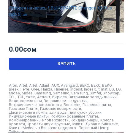
Лотерея началась ❗ ВЫИГРАЙТЕ Changan X5 Plus
(2025) 🚗
0.00
сом
КУПИТЬ
Artel
,
Artel
,
Artel
,
Atlant
,
AUX
,
Avangard
,
BEKO
,
BEKO
,
BEKO
,
Blesk
,
Ferre
,
Gree
,
Hanza
,
Hisense
,
Indesit
,
Indesit
,
Itimat
,
LG
,
LG
,
Midea
,
Midea
,
Samsung
,
Samsung
,
Samsung
,
Simfer
,
Snowcap
,
TCL
,
TCL
,
Yasin
,
Атлант
,
Бирюса
,
Витринные холодильники
,
Водонагреватели
,
Встраиваемые духовки
,
Встраиваемые поверхности
,
Вытяжки
,
Газовые плиты
,
Газовые Плиты
,
Газовые поверхности
,
Диспенсеры и помпы для воды
,
для сухой уборки
,
Индукционные плиты
,
Комбинированные плиты
,
Комбинированные поверхности
,
Кондиционеры
,
Кресла
,
Кровати
,
Кровати двухъярусные
,
Купить Диван в Бишкеке
,
Купить Мебель в Бишкеке недорого - Торговый Центр
Табылга
,