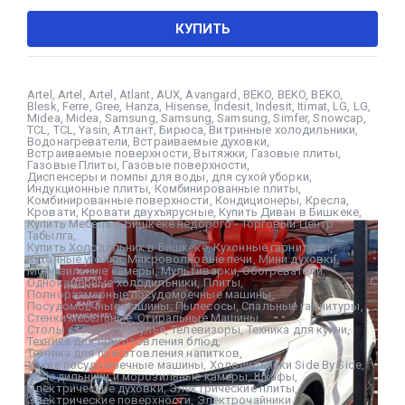
КУПИТЬ
Artel
,
Artel
,
Artel
,
Atlant
,
AUX
,
Avangard
,
BEKO
,
BEKO
,
BEKO
,
Blesk
,
Ferre
,
Gree
,
Hanza
,
Hisense
,
Indesit
,
Indesit
,
Itimat
,
LG
,
LG
,
Midea
,
Midea
,
Samsung
,
Samsung
,
Samsung
,
Simfer
,
Snowcap
,
TCL
,
TCL
,
Yasin
,
Атлант
,
Бирюса
,
Витринные холодильники
,
Водонагреватели
,
Встраиваемые духовки
,
Встраиваемые поверхности
,
Вытяжки
,
Газовые плиты
,
Газовые Плиты
,
Газовые поверхности
,
Диспенсеры и помпы для воды
,
для сухой уборки
,
Индукционные плиты
,
Комбинированные плиты
,
Комбинированные поверхности
,
Кондиционеры
,
Кресла
,
Кровати
,
Кровати двухъярусные
,
Купить Диван в Бишкеке
,
Купить Мебель в Бишкеке недорого - Торговый Центр
Табылга
,
Купить Холодильник в Бишкеке
,
Кухонные гарнитуры
,
Кухонные уголки
,
Микроволновые печи
,
Мини духовки
,
Морозильные камеры
,
Мультиварки
,
Обогреватели
,
Однокамерные холодильники
,
Плиты
,
Полноразмерные посудомоечные машины
,
Посудомоечные машины
,
Пылесосы
,
Спальные гарнитуры
,
Стенки мебельные
,
Стиральные Машины
,
Столы столики и стулья
,
Телевизоры
,
Техника для кухни
,
Техника для приготовления блюд
,
Техника для приготовления напитков
,
Узкие посудомоечные машины
,
Холодильники Side By Side
,
Холодильники и морозильные камеры
,
Шкафы
,
Электрические духовки
,
Электрические плиты
,
Электрические поверхности
,
Электрочайники