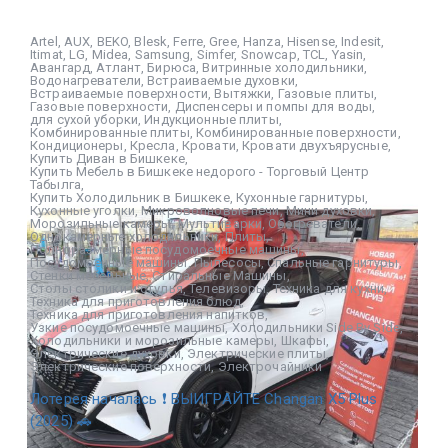
Artel
,
AUX
,
BEKO
,
Blesk
,
Ferre
,
Gree
,
Hanza
,
Hisense
,
Indesit
,
Itimat
,
LG
,
Midea
,
Samsung
,
Simfer
,
Snowcap
,
TCL
,
Yasin
,
Авангард
,
Атлант
,
Бирюса
,
Витринные холодильники
,
Водонагреватели
,
Встраиваемые духовки
,
Встраиваемые поверхности
,
Вытяжки
,
Газовые плиты
,
Газовые поверхности
,
Диспенсеры и помпы для воды
,
для сухой уборки
,
Индукционные плиты
,
Комбинированные плиты
,
Комбинированные поверхности
,
Кондиционеры
,
Кресла
,
Кровати
,
Кровати двухъярусные
,
Купить Диван в Бишкеке
,
Купить Мебель в Бишкеке недорого - Торговый Центр
Табылга
,
Купить Холодильник в Бишкеке
,
Кухонные гарнитуры
,
Кухонные уголки
,
Микроволновые печи
,
Мини духовки
,
Морозильные камеры
,
Мультиварки
,
Обогреватели
,
Однокамерные холодильники
,
Плиты
,
Полноразмерные посудомоечные машины
,
Посудомоечные машины
,
Пылесосы
,
Спальные гарнитуры
,
Стенки мебельные
,
Стиральные Машины
,
Столы столики и стулья
,
Телевизоры
,
Техника для кухни
,
Техника для приготовления блюд
,
Техника для приготовления напитков
,
Узкие посудомоечные машины
,
Холодильники Side By Side
,
Холодильники и морозильные камеры
,
Шкафы
,
Электрические духовки
,
Электрические плиты
,
Электрические поверхности
,
Электрочайники
Лотерея началась ❗ ВЫИГРАЙТЕ Changan X5 Plus
(2025) 🚗