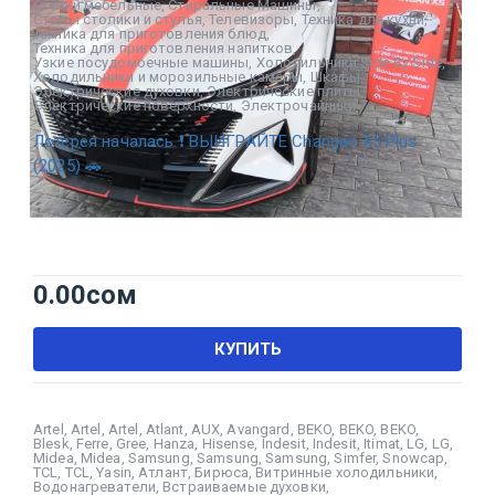
Стенки мебельные
,
Стиральные Машины
,
Столы столики и стулья
,
Телевизоры
,
Техника для кухни
,
Техника для приготовления блюд
,
Техника для приготовления напитков
,
Узкие посудомоечные машины
,
Холодильники Side By Side
,
Холодильники и морозильные камеры
,
Шкафы
,
Электрические духовки
,
Электрические плиты
,
Электрические поверхности
,
Электрочайники
Лотерея началась ❗ ВЫИГРАЙТЕ Changan X5 Plus
(2025) 🚗
0.00
сом
КУПИТЬ
Artel
,
Artel
,
Artel
,
Atlant
,
AUX
,
Avangard
,
BEKO
,
BEKO
,
BEKO
,
Blesk
,
Ferre
,
Gree
,
Hanza
,
Hisense
,
Indesit
,
Indesit
,
Itimat
,
LG
,
LG
,
Midea
,
Midea
,
Samsung
,
Samsung
,
Samsung
,
Simfer
,
Snowcap
,
TCL
,
TCL
,
Yasin
,
Атлант
,
Бирюса
,
Витринные холодильники
,
Водонагреватели
,
Встраиваемые духовки
,