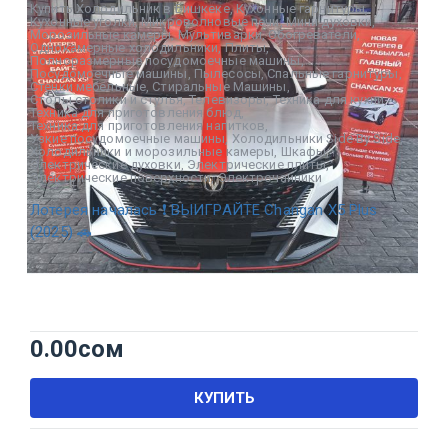
Купить Холодильник в Бишкеке
,
Кухонные гарнитуры
,
Кухонные уголки
,
Микроволновые печи
,
Мини духовки
,
Морозильные камеры
,
Мультиварки
,
Обогреватели
,
Однокамерные холодильники
,
Плиты
,
Полноразмерные посудомоечные машины
,
Посудомоечные машины
,
Пылесосы
,
Спальные гарнитуры
,
Стенки мебельные
,
Стиральные Машины
,
Столы столики и стулья
,
Телевизоры
,
Техника для кухни
,
Техника для приготовления блюд
,
Техника для приготовления напитков
,
Узкие посудомоечные машины
,
Холодильники Side By Side
,
Холодильники и морозильные камеры
,
Шкафы
,
Электрические духовки
,
Электрические плиты
,
Электрические поверхности
,
Электрочайники
Лотерея началась ❗ ВЫИГРАЙТЕ Changan X5 Plus
(2025) 🚗
0.00
сом
КУПИТЬ