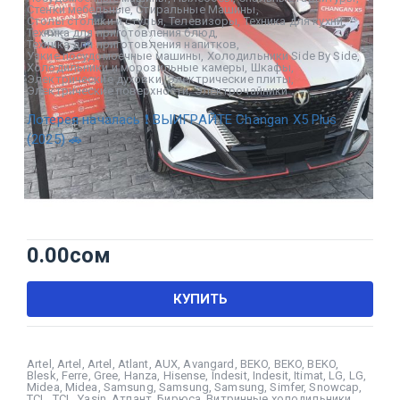
Стенки мебельные
,
Стиральные Машины
,
Столы столики и стулья
,
Телевизоры
,
Техника для кухни
,
Техника для приготовления блюд
,
Техника для приготовления напитков
,
Узкие посудомоечные машины
,
Холодильники Side By Side
,
Холодильники и морозильные камеры
,
Шкафы
,
Электрические духовки
,
Электрические плиты
,
Электрические поверхности
,
Электрочайники
Лотерея началась ❗ ВЫИГРАЙТЕ Changan X5 Plus
(2025) 🚗
0.00
сом
КУПИТЬ
Artel
,
Artel
,
Artel
,
Atlant
,
AUX
,
Avangard
,
BEKO
,
BEKO
,
BEKO
,
Blesk
,
Ferre
,
Gree
,
Hanza
,
Hisense
,
Indesit
,
Indesit
,
Itimat
,
LG
,
LG
,
Midea
,
Midea
,
Samsung
,
Samsung
,
Samsung
,
Simfer
,
Snowcap
,
TCL
,
TCL
,
Yasin
,
Атлант
,
Бирюса
,
Витринные холодильники
,