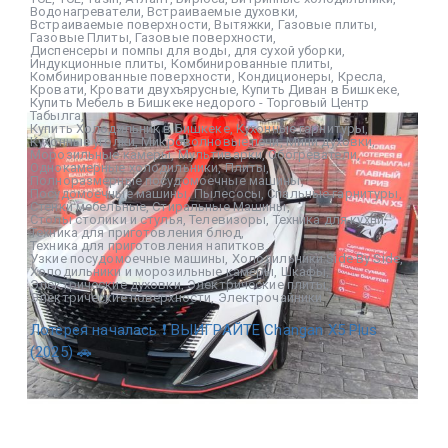
Водонагреватели
,
Встраиваемые духовки
,
Встраиваемые поверхности
,
Вытяжки
,
Газовые плиты
,
Газовые Плиты
,
Газовые поверхности
,
Диспенсеры и помпы для воды
,
для сухой уборки
,
Индукционные плиты
,
Комбинированные плиты
,
Комбинированные поверхности
,
Кондиционеры
,
Кресла
,
Кровати
,
Кровати двухъярусные
,
Купить Диван в Бишкеке
,
Купить Мебель в Бишкеке недорого - Торговый Центр
Табылга
,
Купить Холодильник в Бишкеке
,
Кухонные гарнитуры
,
Кухонные уголки
,
Микроволновые печи
,
Мини духовки
,
Морозильные камеры
,
Мультиварки
,
Обогреватели
,
Однокамерные холодильники
,
Плиты
,
Полноразмерные посудомоечные машины
,
Посудомоечные машины
,
Пылесосы
,
Спальные гарнитуры
,
Стенки мебельные
,
Стиральные Машины
,
Столы столики и стулья
,
Телевизоры
,
Техника для кухни
,
Техника для приготовления блюд
,
Техника для приготовления напитков
,
Узкие посудомоечные машины
,
Холодильники Side By Side
,
Холодильники и морозильные камеры
,
Шкафы
,
Электрические духовки
,
Электрические плиты
,
Электрические поверхности
,
Электрочайники
Лотерея началась ❗ ВЫИГРАЙТЕ Changan X5 Plus
(2025) 🚗