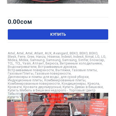
0.00
сом
КУПИТЬ
Artel
,
Artel
,
Artel
,
Atlant
,
AUX
,
Avangard
,
BEKO
,
BEKO
,
BEKO
,
Blesk
,
Ferre
,
Gree
,
Hanza
,
Hisense
,
Indesit
,
Indesit
,
Itimat
,
LG
,
LG
,
Midea
,
Midea
,
Samsung
,
Samsung
,
Samsung
,
Simfer
,
Snowcap
,
TCL
,
TCL
,
Yasin
,
Атлант
,
Бирюса
,
Витринные холодильники
,
Водонагреватели
,
Встраиваемые духовки
,
Встраиваемые поверхности
,
Вытяжки
,
Газовые плиты
,
Газовые Плиты
,
Газовые поверхности
,
Диспенсеры и помпы для воды
,
для сухой уборки
,
Индукционные плиты
,
Комбинированные плиты
,
Комбинированные поверхности
,
Кондиционеры
,
Кресла
,
Кровати
,
Кровати двухъярусные
,
Купить Диван в Бишкеке
,
Купить Мебель в Бишкеке недорого - Торговый Центр
Табылга
,
Купить Холодильник в Бишкеке
,
Кухонные гарнитуры
,
Кухонные уголки
,
Микроволновые печи
,
Мини духовки
,
Морозильные камеры
,
Мультиварки
,
Обогреватели
,
Однокамерные холодильники
,
Плиты
,
Полноразмерные посудомоечные машины
,
Посудомоечные машины
,
Пылесосы
,
Спальные гарнитуры
,