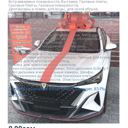
Встраиваемые поверхности
,
Вытяжки
,
Газовые плиты
,
Газовые Плиты
,
Газовые поверхности
,
Диспенсеры и помпы для воды
,
для сухой уборки
,
Индукционные плиты
,
Комбинированные плиты
,
Комбинированные поверхности
,
Кондиционеры
,
Кресла
,
Кровати
,
Кровати двухъярусные
,
Купить Диван в Бишкеке
,
Купить Мебель в Бишкеке недорого - Торговый Центр
Табылга
,
Купить Холодильник в Бишкеке
,
Кухонные гарнитуры
,
Кухонные уголки
,
Микроволновые печи
,
Мини духовки
,
Морозильные камеры
,
Мультиварки
,
Обогреватели
,
Однокамерные холодильники
,
Плиты
,
Полноразмерные посудомоечные машины
,
Посудомоечные машины
,
Пылесосы
,
Спальные гарнитуры
,
Стенки мебельные
,
Стиральные Машины
,
Столы столики и стулья
,
Телевизоры
,
Техника для кухни
,
Техника для приготовления блюд
,
Техника для приготовления напитков
,
Узкие посудомоечные машины
,
Холодильники Side By Side
,
Холодильники и морозильные камеры
,
Шкафы
,
Электрические духовки
,
Электрические плиты
,
Электрические поверхности
,
Электрочайники
Лотерея началась ❗ ВЫИГРАЙТЕ Changan X5 Plus
(2025) 🚗