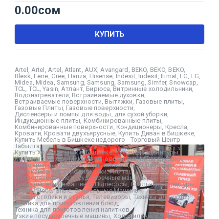
0.00
сом
КУПИТЬ
Artel
,
Artel
,
Artel
,
Atlant
,
AUX
,
Avangard
,
BEKO
,
BEKO
,
BEKO
,
Blesk
,
Ferre
,
Gree
,
Hanza
,
Hisense
,
Indesit
,
Indesit
,
Itimat
,
LG
,
LG
,
Midea
,
Midea
,
Samsung
,
Samsung
,
Samsung
,
Simfer
,
Snowcap
,
TCL
,
TCL
,
Yasin
,
Атлант
,
Бирюса
,
Витринные холодильники
,
Водонагреватели
,
Встраиваемые духовки
,
Встраиваемые поверхности
,
Вытяжки
,
Газовые плиты
,
Газовые Плиты
,
Газовые поверхности
,
Диспенсеры и помпы для воды
,
для сухой уборки
,
Индукционные плиты
,
Комбинированные плиты
,
Комбинированные поверхности
,
Кондиционеры
,
Кресла
,
Кровати
,
Кровати двухъярусные
,
Купить Диван в Бишкеке
,
Купить Мебель в Бишкеке недорого - Торговый Центр
Табылга
,
Купить Холодильник в Бишкеке
,
Кухонные гарнитуры
,
Кухонные уголки
,
Микроволновые печи
,
Мини духовки
,
Морозильные камеры
,
Мультиварки
,
Обогреватели
,
Однокамерные холодильники
,
Плиты
,
Полноразмерные посудомоечные машины
,
Посудомоечные машины
,
Пылесосы
,
Спальные гарнитуры
,
Стенки мебельные
,
Стиральные Машины
,
Столы столики и стулья
,
Телевизоры
,
Техника для кухни
,
Техника для приготовления блюд
,
Техника для приготовления напитков
,
Узкие посудомоечные машины
,
Холодильники Side By Side
,