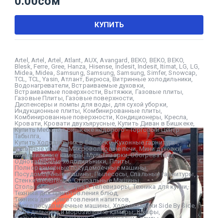
0.00
сом
КУПИТЬ
Artel
,
Artel
,
Artel
,
Atlant
,
AUX
,
Avangard
,
BEKO
,
BEKO
,
BEKO
,
Blesk
,
Ferre
,
Gree
,
Hanza
,
Hisense
,
Indesit
,
Indesit
,
Itimat
,
LG
,
LG
,
Midea
,
Midea
,
Samsung
,
Samsung
,
Samsung
,
Simfer
,
Snowcap
,
TCL
,
TCL
,
Yasin
,
Атлант
,
Бирюса
,
Витринные холодильники
,
Водонагреватели
,
Встраиваемые духовки
,
Встраиваемые поверхности
,
Вытяжки
,
Газовые плиты
,
Газовые Плиты
,
Газовые поверхности
,
Диспенсеры и помпы для воды
,
для сухой уборки
,
Индукционные плиты
,
Комбинированные плиты
,
Комбинированные поверхности
,
Кондиционеры
,
Кресла
,
Кровати
,
Кровати двухъярусные
,
Купить Диван в Бишкеке
,
Купить Мебель в Бишкеке недорого - Торговый Центр
Табылга
,
Купить Холодильник в Бишкеке
,
Кухонные гарнитуры
,
Кухонные уголки
,
Микроволновые печи
,
Мини духовки
,
Морозильные камеры
,
Мультиварки
,
Обогреватели
,
Однокамерные холодильники
,
Плиты
,
Полноразмерные посудомоечные машины
,
Посудомоечные машины
,
Пылесосы
,
Спальные гарнитуры
,
Стенки мебельные
,
Стиральные Машины
,
Столы столики и стулья
,
Телевизоры
,
Техника для кухни
,
Техника для приготовления блюд
,
Техника для приготовления напитков
,
Узкие посудомоечные машины
,
Холодильники Side By Side
,
Холодильники и морозильные камеры
,
Шкафы
,