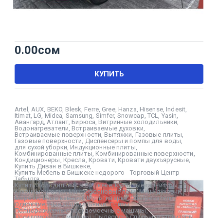
0.00
сом
КУПИТЬ
Artel
,
AUX
,
BEKO
,
Blesk
,
Ferre
,
Gree
,
Hanza
,
Hisense
,
Indesit
,
Itimat
,
LG
,
Midea
,
Samsung
,
Simfer
,
Snowcap
,
TCL
,
Yasin
,
Авангард
,
Атлант
,
Бирюса
,
Витринные холодильники
,
Водонагреватели
,
Встраиваемые духовки
,
Встраиваемые поверхности
,
Вытяжки
,
Газовые плиты
,
Газовые поверхности
,
Диспенсеры и помпы для воды
,
для сухой уборки
,
Индукционные плиты
,
Комбинированные плиты
,
Комбинированные поверхности
,
Кондиционеры
,
Кресла
,
Кровати
,
Кровати двухъярусные
,
Купить Диван в Бишкеке
,
Купить Мебель в Бишкеке недорого - Торговый Центр
Табылга
,
Купить Холодильник в Бишкеке
,
Кухонные гарнитуры
,
Кухонные уголки
,
Микроволновые печи
,
Мини духовки
,
Морозильные камеры
,
Мультиварки
,
Обогреватели
,
Однокамерные холодильники
,
Плиты
,
Полноразмерные посудомоечные машины
,
Посудомоечные машины
,
Пылесосы
,
Спальные гарнитуры
,