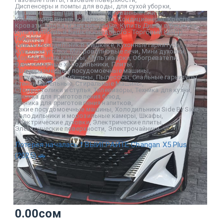
Диспенсеры и помпы для воды
,
для сухой уборки
,
Индукционные плиты
,
Комбинированные плиты
,
Комбинированные поверхности
,
Кондиционеры
,
Кресла
,
Кровати
,
Кровати двухъярусные
,
Купить Диван в Бишкеке
,
Купить Мебель в Бишкеке недорого - Торговый Центр
Табылга
,
Купить Холодильник в Бишкеке
,
Кухонные гарнитуры
,
Кухонные уголки
,
Микроволновые печи
,
Мини духовки
,
Морозильные камеры
,
Мультиварки
,
Обогреватели
,
Однокамерные холодильники
,
Плиты
,
Полноразмерные посудомоечные машины
,
Посудомоечные машины
,
Пылесосы
,
Спальные гарнитуры
,
Стенки мебельные
,
Стиральные Машины
,
Столы столики и стулья
,
Телевизоры
,
Техника для кухни
,
Техника для приготовления блюд
,
Техника для приготовления напитков
,
Узкие посудомоечные машины
,
Холодильники Side By Side
,
Холодильники и морозильные камеры
,
Шкафы
,
Электрические духовки
,
Электрические плиты
,
Электрические поверхности
,
Электрочайники
Лотерея началась ❗ ВЫИГРАЙТЕ Changan X5 Plus
(2025) 🚗
0.00
сом