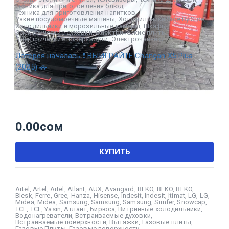
Техника для приготовления блюд
,
Техника для приготовления напитков
,
Узкие посудомоечные машины
,
Холодильники Side By Side
,
Холодильники и морозильные камеры
,
Шкафы
,
Электрические духовки
,
Электрические плиты
,
Электрические поверхности
,
Электрочайники
Лотерея началась ❗ ВЫИГРАЙТЕ Changan X5 Plus
(2025) 🚗
0.00
сом
КУПИТЬ
Artel
,
Artel
,
Artel
,
Atlant
,
AUX
,
Avangard
,
BEKO
,
BEKO
,
BEKO
,
Blesk
,
Ferre
,
Gree
,
Hanza
,
Hisense
,
Indesit
,
Indesit
,
Itimat
,
LG
,
LG
,
Midea
,
Midea
,
Samsung
,
Samsung
,
Samsung
,
Simfer
,
Snowcap
,
TCL
,
TCL
,
Yasin
,
Атлант
,
Бирюса
,
Витринные холодильники
,
Водонагреватели
,
Встраиваемые духовки
,
Встраиваемые поверхности
,
Вытяжки
,
Газовые плиты
,
Газовые Плиты
,
Газовые поверхности
,