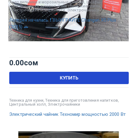
Холодильники и морозильные камеры
,
Шкафы
,
Электрические духовки
,
Электрические плиты
,
Электрические поверхности
,
Электрочайники
Лотерея началась ❗ ВЫИГРАЙТЕ Changan X5 Plus
(2025) 🚗
0.00
сом
КУПИТЬ
Техника для кухни
,
Техника для приготовления напитков
,
Центральный холл
,
Электрочайники
Электрический чайник Техномир мощностью 2000 Вт