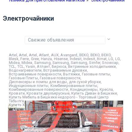
Техника для приготовления напитков
»
Электрочайники
Электрочайники
Artel
,
Artel
,
Artel
,
Atlant
,
AUX
,
Avangard
,
BEKO
,
BEKO
,
BEKO
,
Blesk
,
Ferre
,
Gree
,
Hanza
,
Hisense
,
Indesit
,
Indesit
,
Itimat
,
LG
,
LG
,
Midea
,
Midea
,
Samsung
,
Samsung
,
Samsung
,
Simfer
,
Snowcap
,
TCL
,
TCL
,
Yasin
,
Атлант
,
Бирюса
,
Витринные холодильники
,
Водонагреватели
,
Встраиваемые духовки
,
Встраиваемые поверхности
,
Вытяжки
,
Газовые плиты
,
Газовые Плиты
,
Газовые поверхности
,
Диспенсеры и помпы для воды
,
для сухой уборки
,
Индукционные плиты
,
Комбинированные плиты
,
Комбинированные поверхности
,
Кондиционеры
,
Кресла
,
Кровати
,
Кровати двухъярусные
,
Купить Диван в Бишкеке
,
Купить Мебель в Бишкеке недорого - Торговый Центр
Табылга
,
Купить Холодильник в Бишкеке
,
Кухонные гарнитуры
,
Кухонные уголки
,
Микроволновые печи
,
Мини духовки
,
Морозильные камеры
,
Мультиварки
,
Обогреватели
,
Однокамерные холодильники
,
Плиты
,
Полноразмерные посудомоечные машины
,
Посудомоечные машины
,
Пылесосы
,
Спальные гарнитуры
,
Стенки мебельные
,
Стиральные Машины
,
Столы столики и стулья
,
Телевизоры
,
Техника для кухни
,