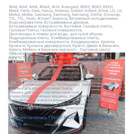
Artel
,
Artel
,
Artel
,
Atlant
,
AUX
,
Avangard
,
BEKO
,
BEKO
,
BEKO
,
Blesk
,
Ferre
,
Gree
,
Hanza
,
Hisense
,
Indesit
,
Indesit
,
Itimat
,
LG
,
LG
,
Midea
,
Midea
,
Samsung
,
Samsung
,
Samsung
,
Simfer
,
Snowcap
,
TCL
,
TCL
,
Yasin
,
Атлант
,
Бирюса
,
Витринные холодильники
,
Водонагреватели
,
Встраиваемые духовки
,
Встраиваемые поверхности
,
Вытяжки
,
Газовые плиты
,
Газовые Плиты
,
Газовые поверхности
,
Диспенсеры и помпы для воды
,
для сухой уборки
,
Индукционные плиты
,
Комбинированные плиты
,
Комбинированные поверхности
,
Кондиционеры
,
Кресла
,
Кровати
,
Кровати двухъярусные
,
Купить Диван в Бишкеке
,
Купить Мебель в Бишкеке недорого - Торговый Центр
Табылга
,
Купить Холодильник в Бишкеке
,
Кухонные гарнитуры
,
Кухонные уголки
,
Микроволновые печи
,
Мини духовки
,
Морозильные камеры
,
Мультиварки
,
Обогреватели
,
Однокамерные холодильники
,
Плиты
,
Полноразмерные посудомоечные машины
,
Посудомоечные машины
,
Пылесосы
,
Спальные гарнитуры
,
Стенки мебельные
,
Стиральные Машины
,
Столы столики и стулья
,
Телевизоры
,
Техника для кухни
,
Техника для приготовления блюд
,
Техника для приготовления напитков
,
Узкие посудомоечные машины
,
Холодильники Side By Side
,
Холодильники и морозильные камеры
,
Шкафы
,
Электрические духовки
,
Электрические плиты
,
Электрические поверхности
,
Электрочайники
Лотерея началась ❗ ВЫИГРАЙТЕ Changan X5 Plus
(2025) 🚗