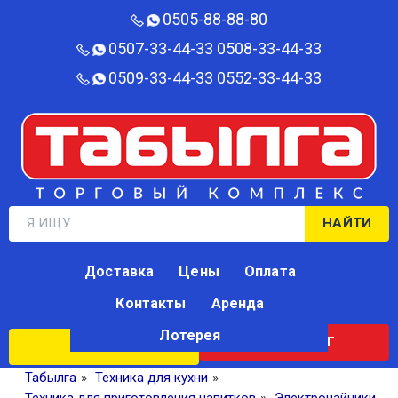
0505-88-88-80‬
0507-33-44-33
0508-33-44-33
0509-33-44-33
0552-33-44-33
НАЙТИ
Доставка
Цены
Оплата
Контакты
Аренда
Лотерея
КАТАЛОГ
ЛОТЕРЕЯ
Табылга
»
Техника для кухни
»