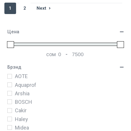
1
2
Next
Цена
сом
-
Мин. цена
Макс. цена
Брэнд
AOTE
Aquaprof
Arshia
BOSCH
Cakir
Haley
Midea