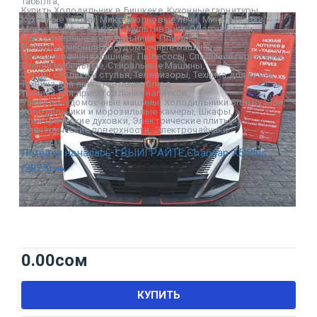
Табылга
,
Купить Холодильник в Бишкеке
,
Кухонные гарнитуры
,
Кухонные уголки
,
Микроволновые печи
,
Мини духовки
,
Морозильные камеры
,
Мультиварки
,
Обогреватели
,
Однокамерные холодильники
,
Плиты
,
Полноразмерные посудомоечные машины
,
Посудомоечные машины
,
Пылесосы
,
Спальные гарнитуры
,
Стенки мебельные
,
Стиральные Машины
,
Столы столики и стулья
,
Телевизоры
,
Техника для кухни
,
Техника для приготовления блюд
,
Техника для приготовления напитков
,
Узкие посудомоечные машины
,
Холодильники Side By Side
,
Холодильники и морозильные камеры
,
Шкафы
,
Электрические духовки
,
Электрические плиты
,
Электрические поверхности
,
Электрочайники
Лотерея началась ❗ ВЫИГРАЙТЕ Changan X5 Plus
(2025) 🚗
0.00
сом
КУПИТЬ