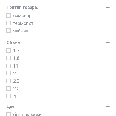
RAF
Подтип товара.
Starlux
самовар
Техномир
термопот
чайник
Объем
1.7
1.8
11
2
2.2
2.5
4
5
Цвет
6.5
без покраски