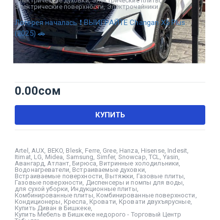
Электрические духовки
,
Электрические плиты
,
Электрические поверхности
,
Электрочайники
Лотерея началась ❗ ВЫИГРАЙТЕ Changan X5 Plus
(2025) 🚗
0.00
сом
КУПИТЬ
Artel
,
AUX
,
BEKO
,
Blesk
,
Ferre
,
Gree
,
Hanza
,
Hisense
,
Indesit
,
Itimat
,
LG
,
Midea
,
Samsung
,
Simfer
,
Snowcap
,
TCL
,
Yasin
,
Авангард
,
Атлант
,
Бирюса
,
Витринные холодильники
,
Водонагреватели
,
Встраиваемые духовки
,
Встраиваемые поверхности
,
Вытяжки
,
Газовые плиты
,
Газовые поверхности
,
Диспенсеры и помпы для воды
,
для сухой уборки
,
Индукционные плиты
,
Комбинированные плиты
,
Комбинированные поверхности
,
Кондиционеры
,
Кресла
,
Кровати
,
Кровати двухъярусные
,
Купить Диван в Бишкеке
,
Купить Мебель в Бишкеке недорого - Торговый Центр