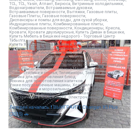
TCL
,
TCL
,
Yasin
,
Атлант
,
Бирюса
,
Витринные холодильники
,
Водонагреватели
,
Встраиваемые духовки
,
Встраиваемые поверхности
,
Вытяжки
,
Газовые плиты
,
Газовые Плиты
,
Газовые поверхности
,
Диспенсеры и помпы для воды
,
для сухой уборки
,
Индукционные плиты
,
Комбинированные плиты
,
Комбинированные поверхности
,
Кондиционеры
,
Кресла
,
Кровати
,
Кровати двухъярусные
,
Купить Диван в Бишкеке
,
Купить Мебель в Бишкеке недорого - Торговый Центр
Табылга
,
Купить Холодильник в Бишкеке
,
Кухонные гарнитуры
,
Кухонные уголки
,
Микроволновые печи
,
Мини духовки
,
Морозильные камеры
,
Мультиварки
,
Обогреватели
,
Однокамерные холодильники
,
Плиты
,
Полноразмерные посудомоечные машины
,
Посудомоечные машины
,
Пылесосы
,
Спальные гарнитуры
,
Стенки мебельные
,
Стиральные Машины
,
Столы столики и стулья
,
Телевизоры
,
Техника для кухни
,
Техника для приготовления блюд
,
Техника для приготовления напитков
,
Узкие посудомоечные машины
,
Холодильники Side By Side
,
Холодильники и морозильные камеры
,
Шкафы
,
Электрические духовки
,
Электрические плиты
,
Электрические поверхности
,
Электрочайники
Лотерея началась ❗ ВЫИГРАЙТЕ Changan X5 Plus
(2025) 🚗