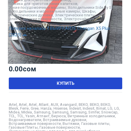
Техника для приготовления напитков
,
Узкие посудомоечные машины
,
Холодильники Side By Side
,
Холодильники и морозильные камеры
,
Шкафы
,
Электрические духовки
,
Электрические плиты
,
Электрические поверхности
,
Электрочайники
Лотерея началась ❗ ВЫИГРАЙТЕ Changan X5 Plus
(2025) 🚗
0.00
сом
КУПИТЬ
Artel
,
Artel
,
Artel
,
Atlant
,
AUX
,
Avangard
,
BEKO
,
BEKO
,
BEKO
,
Blesk
,
Ferre
,
Gree
,
Hanza
,
Hisense
,
Indesit
,
Indesit
,
Itimat
,
LG
,
LG
,
Midea
,
Midea
,
Samsung
,
Samsung
,
Samsung
,
Simfer
,
Snowcap
,
TCL
,
TCL
,
Yasin
,
Атлант
,
Бирюса
,
Витринные холодильники
,
Водонагреватели
,
Встраиваемые духовки
,
Встраиваемые поверхности
,
Вытяжки
,
Газовые плиты
,
Газовые Плиты
,
Газовые поверхности
,