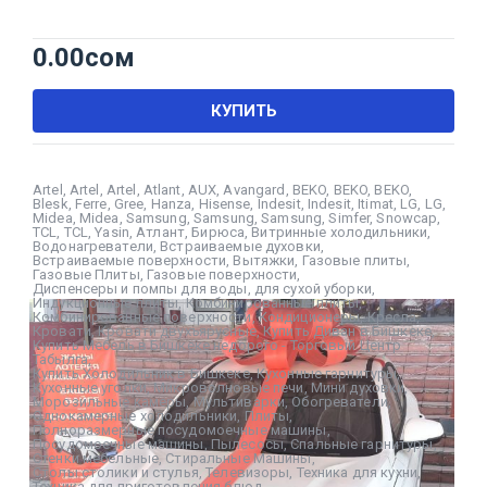
0.00
сом
КУПИТЬ
Artel
,
Artel
,
Artel
,
Atlant
,
AUX
,
Avangard
,
BEKO
,
BEKO
,
BEKO
,
Blesk
,
Ferre
,
Gree
,
Hanza
,
Hisense
,
Indesit
,
Indesit
,
Itimat
,
LG
,
LG
,
Midea
,
Midea
,
Samsung
,
Samsung
,
Samsung
,
Simfer
,
Snowcap
,
TCL
,
TCL
,
Yasin
,
Атлант
,
Бирюса
,
Витринные холодильники
,
Водонагреватели
,
Встраиваемые духовки
,
Встраиваемые поверхности
,
Вытяжки
,
Газовые плиты
,
Газовые Плиты
,
Газовые поверхности
,
Диспенсеры и помпы для воды
,
для сухой уборки
,
Индукционные плиты
,
Комбинированные плиты
,
Комбинированные поверхности
,
Кондиционеры
,
Кресла
,
Кровати
,
Кровати двухъярусные
,
Купить Диван в Бишкеке
,
Купить Мебель в Бишкеке недорого - Торговый Центр
Табылга
,
Купить Холодильник в Бишкеке
,
Кухонные гарнитуры
,
Кухонные уголки
,
Микроволновые печи
,
Мини духовки
,
Морозильные камеры
,
Мультиварки
,
Обогреватели
,
Однокамерные холодильники
,
Плиты
,
Полноразмерные посудомоечные машины
,
Посудомоечные машины
,
Пылесосы
,
Спальные гарнитуры
,
Стенки мебельные
,
Стиральные Машины
,
Столы столики и стулья
,
Телевизоры
,
Техника для кухни
,
Техника для приготовления блюд
,