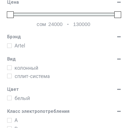
Цена
сом
-
Мин. цена
Макс. цена
Брэнд
Artel
Вид
колонный
сплит-система
Цвет
белый
Класс электропотребления
A