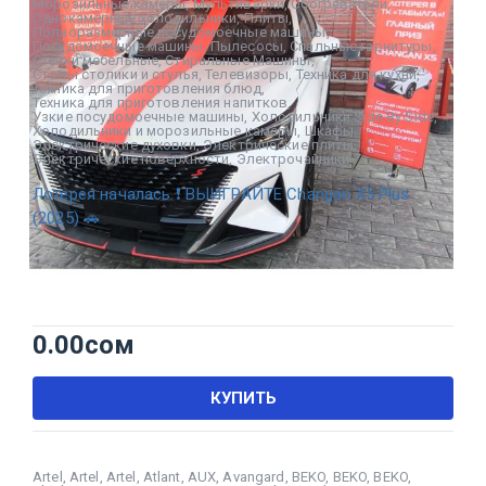
Морозильные камеры
,
Мультиварки
,
Обогреватели
,
Однокамерные холодильники
,
Плиты
,
Полноразмерные посудомоечные машины
,
Посудомоечные машины
,
Пылесосы
,
Спальные гарнитуры
,
Стенки мебельные
,
Стиральные Машины
,
Столы столики и стулья
,
Телевизоры
,
Техника для кухни
,
Техника для приготовления блюд
,
Техника для приготовления напитков
,
Узкие посудомоечные машины
,
Холодильники Side By Side
,
Холодильники и морозильные камеры
,
Шкафы
,
Электрические духовки
,
Электрические плиты
,
Электрические поверхности
,
Электрочайники
Лотерея началась ❗ ВЫИГРАЙТЕ Changan X5 Plus
(2025) 🚗
0.00
сом
КУПИТЬ
Artel
,
Artel
,
Artel
,
Atlant
,
AUX
,
Avangard
,
BEKO
,
BEKO
,
BEKO
,