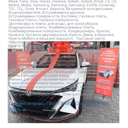
Blesk
,
Ferre
,
Gree
,
Hanza
,
Hisense
,
Indesit
,
Indesit
,
Itimat
,
LG
,
LG
,
Midea
,
Midea
,
Samsung
,
Samsung
,
Samsung
,
Simfer
,
Snowcap
,
TCL
,
TCL
,
Yasin
,
Атлант
,
Бирюса
,
Витринные холодильники
,
Водонагреватели
,
Встраиваемые духовки
,
Встраиваемые поверхности
,
Вытяжки
,
Газовые плиты
,
Газовые Плиты
,
Газовые поверхности
,
Диспенсеры и помпы для воды
,
для сухой уборки
,
Индукционные плиты
,
Комбинированные плиты
,
Комбинированные поверхности
,
Кондиционеры
,
Кресла
,
Кровати
,
Кровати двухъярусные
,
Купить Диван в Бишкеке
,
Купить Мебель в Бишкеке недорого - Торговый Центр
Табылга
,
Купить Холодильник в Бишкеке
,
Кухонные гарнитуры
,
Кухонные уголки
,
Микроволновые печи
,
Мини духовки
,
Морозильные камеры
,
Мультиварки
,
Обогреватели
,
Однокамерные холодильники
,
Плиты
,
Полноразмерные посудомоечные машины
,
Посудомоечные машины
,
Пылесосы
,
Спальные гарнитуры
,
Стенки мебельные
,
Стиральные Машины
,
Столы столики и стулья
,
Телевизоры
,
Техника для кухни
,
Техника для приготовления блюд
,
Техника для приготовления напитков
,
Узкие посудомоечные машины
,
Холодильники Side By Side
,
Холодильники и морозильные камеры
,
Шкафы
,
Электрические духовки
,
Электрические плиты
,
Электрические поверхности
,
Электрочайники
Лотерея началась ❗ ВЫИГРАЙТЕ Changan X5 Plus
(2025) 🚗