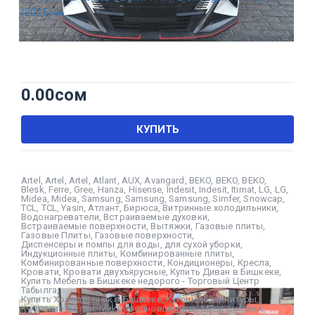
(2025) 🚗
0.00
сом
КУПИТЬ
Artel
,
Artel
,
Artel
,
Atlant
,
AUX
,
Avangard
,
BEKO
,
BEKO
,
BEKO
,
Blesk
,
Ferre
,
Gree
,
Hanza
,
Hisense
,
Indesit
,
Indesit
,
Itimat
,
LG
,
LG
,
Midea
,
Midea
,
Samsung
,
Samsung
,
Samsung
,
Simfer
,
Snowcap
,
TCL
,
TCL
,
Yasin
,
Атлант
,
Бирюса
,
Витринные холодильники
,
Водонагреватели
,
Встраиваемые духовки
,
Встраиваемые поверхности
,
Вытяжки
,
Газовые плиты
,
Газовые Плиты
,
Газовые поверхности
,
Диспенсеры и помпы для воды
,
для сухой уборки
,
Индукционные плиты
,
Комбинированные плиты
,
Комбинированные поверхности
,
Кондиционеры
,
Кресла
,
Кровати
,
Кровати двухъярусные
,
Купить Диван в Бишкеке
,
Купить Мебель в Бишкеке недорого - Торговый Центр
Табылга
,
Купить Холодильник в Бишкеке
,
Кухонные гарнитуры
,
Кухонные уголки
,
Микроволновые печи
,
Мини духовки
,