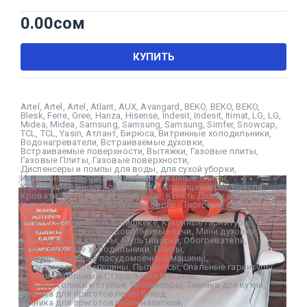
0.00
сом
КУПИТЬ
Artel
,
Artel
,
Artel
,
Atlant
,
AUX
,
Avangard
,
BEKO
,
BEKO
,
BEKO
,
Blesk
,
Ferre
,
Gree
,
Hanza
,
Hisense
,
Indesit
,
Indesit
,
Itimat
,
LG
,
LG
,
Midea
,
Midea
,
Samsung
,
Samsung
,
Samsung
,
Simfer
,
Snowcap
,
TCL
,
TCL
,
Yasin
,
Атлант
,
Бирюса
,
Витринные холодильники
,
Водонагреватели
,
Встраиваемые духовки
,
Встраиваемые поверхности
,
Вытяжки
,
Газовые плиты
,
Газовые Плиты
,
Газовые поверхности
,
Диспенсеры и помпы для воды
,
для сухой уборки
,
Индукционные плиты
,
Комбинированные плиты
,
Комбинированные поверхности
,
Кондиционеры
,
Кресла
,
Кровати
,
Кровати двухъярусные
,
Купить Диван в Бишкеке
,
Купить Мебель в Бишкеке недорого - Торговый Центр
Табылга
,
Купить Холодильник в Бишкеке
,
Кухонные гарнитуры
,
Кухонные уголки
,
Микроволновые печи
,
Мини духовки
,
Морозильные камеры
,
Мультиварки
,
Обогреватели
,
Однокамерные холодильники
,
Плиты
,
Полноразмерные посудомоечные машины
,
Посудомоечные машины
,
Пылесосы
,
Спальные гарнитуры
,
Стенки мебельные
,
Стиральные Машины
,
Столы столики и стулья
,
Телевизоры
,
Техника для кухни
,
Техника для приготовления блюд
,
Техника для приготовления напитков
,