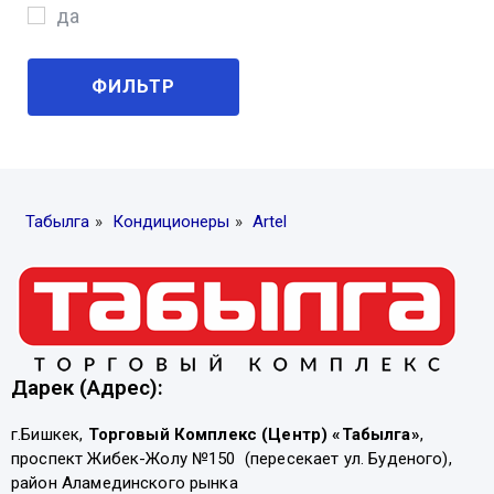
60
да
ФИЛЬТР
Табылга
»
Кондиционеры
»
Artel
Дарек (Адрес):
г.Бишкек,
Торговый Комплекс (Центр) «Табылга»
,
проспект Жибек-Жолу №150 (пересекает ул. Буденого),
район Аламединского рынка