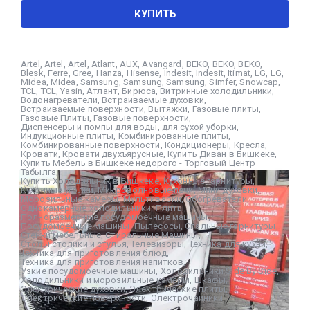
КУПИТЬ
Artel
,
Artel
,
Artel
,
Atlant
,
AUX
,
Avangard
,
BEKO
,
BEKO
,
BEKO
,
Blesk
,
Ferre
,
Gree
,
Hanza
,
Hisense
,
Indesit
,
Indesit
,
Itimat
,
LG
,
LG
,
Midea
,
Midea
,
Samsung
,
Samsung
,
Samsung
,
Simfer
,
Snowcap
,
TCL
,
TCL
,
Yasin
,
Атлант
,
Бирюса
,
Витринные холодильники
,
Водонагреватели
,
Встраиваемые духовки
,
Встраиваемые поверхности
,
Вытяжки
,
Газовые плиты
,
Газовые Плиты
,
Газовые поверхности
,
Диспенсеры и помпы для воды
,
для сухой уборки
,
Индукционные плиты
,
Комбинированные плиты
,
Комбинированные поверхности
,
Кондиционеры
,
Кресла
,
Кровати
,
Кровати двухъярусные
,
Купить Диван в Бишкеке
,
Купить Мебель в Бишкеке недорого - Торговый Центр
Табылга
,
Купить Холодильник в Бишкеке
,
Кухонные гарнитуры
,
Кухонные уголки
,
Микроволновые печи
,
Мини духовки
,
Морозильные камеры
,
Мультиварки
,
Обогреватели
,
Однокамерные холодильники
,
Плиты
,
Полноразмерные посудомоечные машины
,
Посудомоечные машины
,
Пылесосы
,
Спальные гарнитуры
,
Стенки мебельные
,
Стиральные Машины
,
Столы столики и стулья
,
Телевизоры
,
Техника для кухни
,
Техника для приготовления блюд
,
Техника для приготовления напитков
,
Узкие посудомоечные машины
,
Холодильники Side By Side
,
Холодильники и морозильные камеры
,
Шкафы
,
Электрические духовки
,
Электрические плиты
,
Электрические поверхности
,
Электрочайники