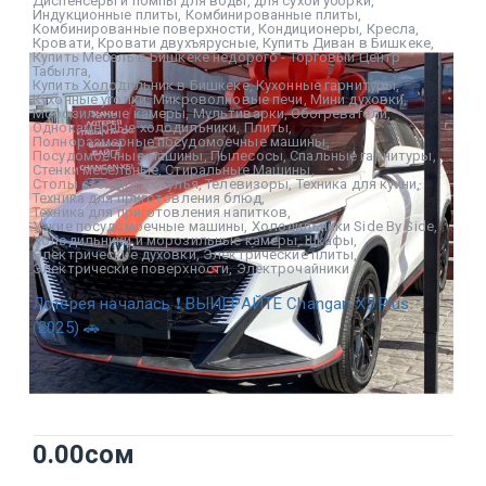
Диспенсеры и помпы для воды
,
для сухой уборки
,
Индукционные плиты
,
Комбинированные плиты
,
Комбинированные поверхности
,
Кондиционеры
,
Кресла
,
Кровати
,
Кровати двухъярусные
,
Купить Диван в Бишкеке
,
Купить Мебель в Бишкеке недорого - Торговый Центр
Табылга
,
Купить Холодильник в Бишкеке
,
Кухонные гарнитуры
,
Кухонные уголки
,
Микроволновые печи
,
Мини духовки
,
Морозильные камеры
,
Мультиварки
,
Обогреватели
,
Однокамерные холодильники
,
Плиты
,
Полноразмерные посудомоечные машины
,
Посудомоечные машины
,
Пылесосы
,
Спальные гарнитуры
,
Стенки мебельные
,
Стиральные Машины
,
Столы столики и стулья
,
Телевизоры
,
Техника для кухни
,
Техника для приготовления блюд
,
Техника для приготовления напитков
,
Узкие посудомоечные машины
,
Холодильники Side By Side
,
Холодильники и морозильные камеры
,
Шкафы
,
Электрические духовки
,
Электрические плиты
,
Электрические поверхности
,
Электрочайники
Лотерея началась ❗ ВЫИГРАЙТЕ Changan X5 Plus
(2025) 🚗
0.00
сом