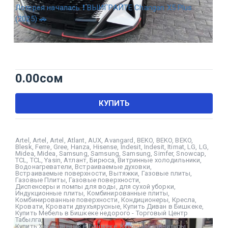
Лотерея началась ❗ ВЫИГРАЙТЕ Changan X5 Plus
(2025) 🚗
0.00
сом
КУПИТЬ
Artel
,
Artel
,
Artel
,
Atlant
,
AUX
,
Avangard
,
BEKO
,
BEKO
,
BEKO
,
Blesk
,
Ferre
,
Gree
,
Hanza
,
Hisense
,
Indesit
,
Indesit
,
Itimat
,
LG
,
LG
,
Midea
,
Midea
,
Samsung
,
Samsung
,
Samsung
,
Simfer
,
Snowcap
,
TCL
,
TCL
,
Yasin
,
Атлант
,
Бирюса
,
Витринные холодильники
,
Водонагреватели
,
Встраиваемые духовки
,
Встраиваемые поверхности
,
Вытяжки
,
Газовые плиты
,
Газовые Плиты
,
Газовые поверхности
,
Диспенсеры и помпы для воды
,
для сухой уборки
,
Индукционные плиты
,
Комбинированные плиты
,
Комбинированные поверхности
,
Кондиционеры
,
Кресла
,
Кровати
,
Кровати двухъярусные
,
Купить Диван в Бишкеке
,
Купить Мебель в Бишкеке недорого - Торговый Центр
Табылга
,
Купить Холодильник в Бишкеке
,
Кухонные гарнитуры
,