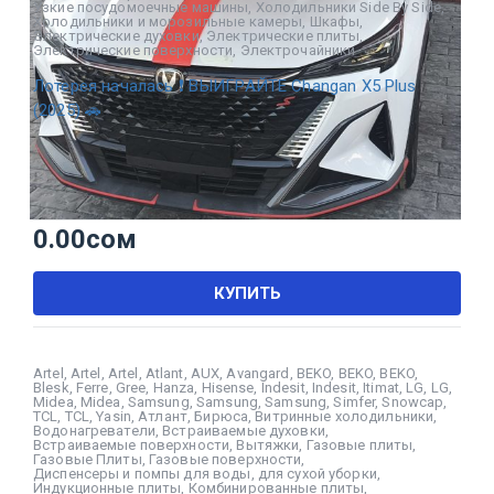
Узкие посудомоечные машины
,
Холодильники Side By Side
,
Холодильники и морозильные камеры
,
Шкафы
,
Электрические духовки
,
Электрические плиты
,
Электрические поверхности
,
Электрочайники
Лотерея началась ❗ ВЫИГРАЙТЕ Changan X5 Plus
(2025) 🚗
0.00
сом
КУПИТЬ
Artel
,
Artel
,
Artel
,
Atlant
,
AUX
,
Avangard
,
BEKO
,
BEKO
,
BEKO
,
Blesk
,
Ferre
,
Gree
,
Hanza
,
Hisense
,
Indesit
,
Indesit
,
Itimat
,
LG
,
LG
,
Midea
,
Midea
,
Samsung
,
Samsung
,
Samsung
,
Simfer
,
Snowcap
,
TCL
,
TCL
,
Yasin
,
Атлант
,
Бирюса
,
Витринные холодильники
,
Водонагреватели
,
Встраиваемые духовки
,
Встраиваемые поверхности
,
Вытяжки
,
Газовые плиты
,
Газовые Плиты
,
Газовые поверхности
,
Диспенсеры и помпы для воды
,
для сухой уборки
,
Индукционные плиты
,
Комбинированные плиты
,