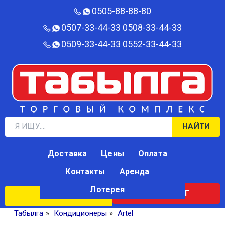
0505-88-88-80‬
0507-33-44-33
0508-33-44-33
0509-33-44-33
0552-33-44-33
НАЙТИ
Доставка
Цены
Оплата
Контакты
Аренда
Лотерея
КАТАЛОГ
ЛОТЕРЕЯ
Табылга
»
Кондиционеры
»
Artel