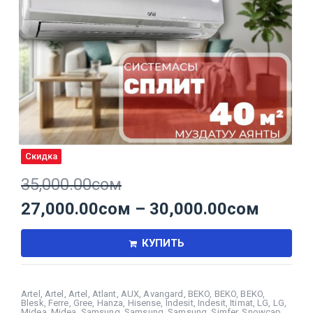
Скидка
35,000.00
сом
27,000.00
сом
–
30,000.00
сом
КУПИТЬ
Artel
,
Artel
,
Artel
,
Atlant
,
AUX
,
Avangard
,
BEKO
,
BEKO
,
BEKO
,
Blesk
,
Ferre
,
Gree
,
Hanza
,
Hisense
,
Indesit
,
Indesit
,
Itimat
,
LG
,
LG
,
Midea
,
Midea
,
Samsung
,
Samsung
,
Samsung
,
Simfer
,
Snowcap
,