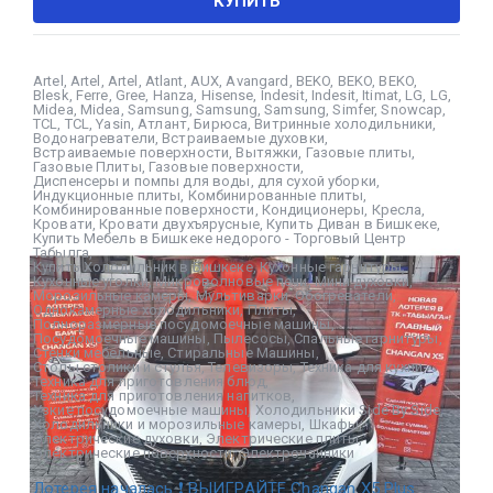
КУПИТЬ
Artel
,
Artel
,
Artel
,
Atlant
,
AUX
,
Avangard
,
BEKO
,
BEKO
,
BEKO
,
Blesk
,
Ferre
,
Gree
,
Hanza
,
Hisense
,
Indesit
,
Indesit
,
Itimat
,
LG
,
LG
,
Midea
,
Midea
,
Samsung
,
Samsung
,
Samsung
,
Simfer
,
Snowcap
,
TCL
,
TCL
,
Yasin
,
Атлант
,
Бирюса
,
Витринные холодильники
,
Водонагреватели
,
Встраиваемые духовки
,
Встраиваемые поверхности
,
Вытяжки
,
Газовые плиты
,
Газовые Плиты
,
Газовые поверхности
,
Диспенсеры и помпы для воды
,
для сухой уборки
,
Индукционные плиты
,
Комбинированные плиты
,
Комбинированные поверхности
,
Кондиционеры
,
Кресла
,
Кровати
,
Кровати двухъярусные
,
Купить Диван в Бишкеке
,
Купить Мебель в Бишкеке недорого - Торговый Центр
Табылга
,
Купить Холодильник в Бишкеке
,
Кухонные гарнитуры
,
Кухонные уголки
,
Микроволновые печи
,
Мини духовки
,
Морозильные камеры
,
Мультиварки
,
Обогреватели
,
Однокамерные холодильники
,
Плиты
,
Полноразмерные посудомоечные машины
,
Посудомоечные машины
,
Пылесосы
,
Спальные гарнитуры
,
Стенки мебельные
,
Стиральные Машины
,
Столы столики и стулья
,
Телевизоры
,
Техника для кухни
,
Техника для приготовления блюд
,
Техника для приготовления напитков
,
Узкие посудомоечные машины
,
Холодильники Side By Side
,
Холодильники и морозильные камеры
,
Шкафы
,
Электрические духовки
,
Электрические плиты
,
Электрические поверхности
,
Электрочайники
Лотерея началась ❗ ВЫИГРАЙТЕ Changan X5 Plus