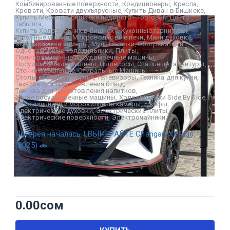
Комбинированные поверхности
,
Кондиционеры
,
Кресла
,
Кровати
,
Кровати двухъярусные
,
Купить Диван в Бишкеке
,
Купить Мебель в Бишкеке недорого - Торговый Центр
Табылга
,
Купить Холодильник в Бишкеке
,
Кухонные гарнитуры
,
Кухонные уголки
,
Микроволновые печи
,
Мини духовки
,
Морозильные камеры
,
Мультиварки
,
Обогреватели
,
Однокамерные холодильники
,
Плиты
,
Полноразмерные посудомоечные машины
,
Посудомоечные машины
,
Пылесосы
,
Спальные гарнитуры
,
Стенки мебельные
,
Стиральные Машины
,
Столы столики и стулья
,
Телевизоры
,
Техника для кухни
,
Техника для приготовления блюд
,
Техника для приготовления напитков
,
Узкие посудомоечные машины
,
Холодильники Side By Side
,
Холодильники и морозильные камеры
,
Шкафы
,
Электрические духовки
,
Электрические плиты
,
Электрические поверхности
,
Электрочайники
Лотерея началась ❗ ВЫИГРАЙТЕ Changan X5 Plus
(2025) 🚗
0.00
сом