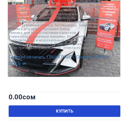
Кухонные уголки
,
Микроволновые печи
,
Мини духовки
,
Морозильные камеры
,
Мультиварки
,
Обогреватели
,
Однокамерные холодильники
,
Плиты
,
Полноразмерные посудомоечные машины
,
Посудомоечные машины
,
Пылесосы
,
Спальные гарнитуры
,
Стенки мебельные
,
Стиральные Машины
,
Столы столики и стулья
,
Телевизоры
,
Техника для кухни
,
Техника для приготовления блюд
,
Техника для приготовления напитков
,
Узкие посудомоечные машины
,
Холодильники Side By Side
,
Холодильники и морозильные камеры
,
Шкафы
,
Электрические духовки
,
Электрические плиты
,
Электрические поверхности
,
Электрочайники
Лотерея началась ❗ ВЫИГРАЙТЕ Changan X5 Plus
(2025) 🚗
0.00
сом
КУПИТЬ