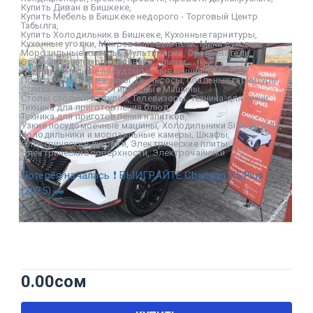
Купить Диван в Бишкеке
,
Купить Мебель в Бишкеке недорого - Торговый Центр
Табылга
,
Купить Холодильник в Бишкеке
,
Кухонные гарнитуры
,
Кухонные уголки
,
Микроволновые печи
,
Мини духовки
,
Морозильные камеры
,
Мультиварки
,
Обогреватели
,
Однокамерные холодильники
,
Плиты
,
Полноразмерные посудомоечные машины
,
Посудомоечные машины
,
Пылесосы
,
Спальные гарнитуры
,
Стенки мебельные
,
Стиральные Машины
,
Столы столики и стулья
,
Телевизоры
,
Техника для кухни
,
Техника для приготовления блюд
,
Техника для приготовления напитков
,
Узкие посудомоечные машины
,
Холодильники Side By Side
,
Холодильники и морозильные камеры
,
Шкафы
,
Электрические духовки
,
Электрические плиты
,
Электрические поверхности
,
Электрочайники
Лотерея началась ❗ ВЫИГРАЙТЕ Changan X5 Plus
(2025) 🚗
0.00
сом