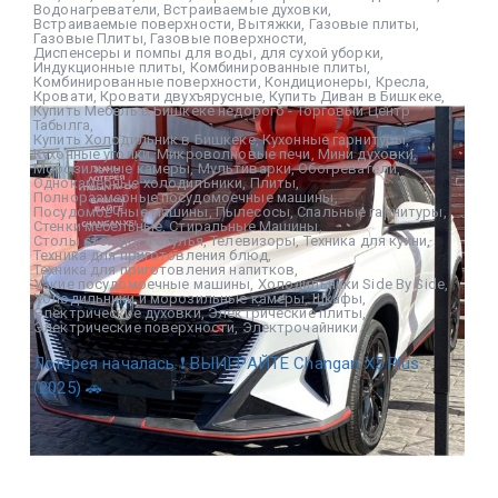
Водонагреватели
,
Встраиваемые духовки
,
Встраиваемые поверхности
,
Вытяжки
,
Газовые плиты
,
Газовые Плиты
,
Газовые поверхности
,
Диспенсеры и помпы для воды
,
для сухой уборки
,
Индукционные плиты
,
Комбинированные плиты
,
Комбинированные поверхности
,
Кондиционеры
,
Кресла
,
Кровати
,
Кровати двухъярусные
,
Купить Диван в Бишкеке
,
Купить Мебель в Бишкеке недорого - Торговый Центр
Табылга
,
Купить Холодильник в Бишкеке
,
Кухонные гарнитуры
,
Кухонные уголки
,
Микроволновые печи
,
Мини духовки
,
Морозильные камеры
,
Мультиварки
,
Обогреватели
,
Однокамерные холодильники
,
Плиты
,
Полноразмерные посудомоечные машины
,
Посудомоечные машины
,
Пылесосы
,
Спальные гарнитуры
,
Стенки мебельные
,
Стиральные Машины
,
Столы столики и стулья
,
Телевизоры
,
Техника для кухни
,
Техника для приготовления блюд
,
Техника для приготовления напитков
,
Узкие посудомоечные машины
,
Холодильники Side By Side
,
Холодильники и морозильные камеры
,
Шкафы
,
Электрические духовки
,
Электрические плиты
,
Электрические поверхности
,
Электрочайники
Лотерея началась ❗ ВЫИГРАЙТЕ Changan X5 Plus
(2025) 🚗