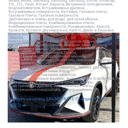
Midea
,
Midea
,
Samsung
,
Samsung
,
Samsung
,
Simfer
,
Snowcap
,
TCL
,
TCL
,
Yasin
,
Атлант
,
Бирюса
,
Витринные холодильники
,
Водонагреватели
,
Встраиваемые духовки
,
Встраиваемые поверхности
,
Вытяжки
,
Газовые плиты
,
Газовые Плиты
,
Газовые поверхности
,
Диспенсеры и помпы для воды
,
для сухой уборки
,
Индукционные плиты
,
Комбинированные плиты
,
Комбинированные поверхности
,
Кондиционеры
,
Кресла
,
Кровати
,
Кровати двухъярусные
,
Купить Диван в Бишкеке
,
Купить Мебель в Бишкеке недорого - Торговый Центр
Табылга
,
Купить Холодильник в Бишкеке
,
Кухонные гарнитуры
,
Кухонные уголки
,
Микроволновые печи
,
Мини духовки
,
Морозильные камеры
,
Мультиварки
,
Обогреватели
,
Однокамерные холодильники
,
Плиты
,
Полноразмерные посудомоечные машины
,
Посудомоечные машины
,
Пылесосы
,
Спальные гарнитуры
,
Стенки мебельные
,
Стиральные Машины
,
Столы столики и стулья
,
Телевизоры
,
Техника для кухни
,
Техника для приготовления блюд
,
Техника для приготовления напитков
,
Узкие посудомоечные машины
,
Холодильники Side By Side
,
Холодильники и морозильные камеры
,
Шкафы
,
Электрические духовки
,
Электрические плиты
,
Электрические поверхности
,
Электрочайники
Лотерея началась ❗ ВЫИГРАЙТЕ Changan X5 Plus
(2025) 🚗