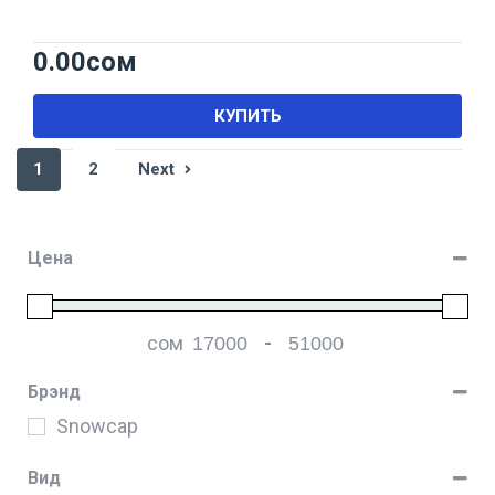
0.00
сом
КУПИТЬ
1
2
Next
Цена
сом
-
Мин. цена
Макс. цена
Брэнд
Snowcap
Вид