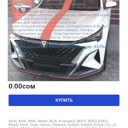
Однокамерные холодильники
,
Плиты
,
Полноразмерные посудомоечные машины
,
Посудомоечные машины
,
Пылесосы
,
Спальные гарнитуры
,
Стенки мебельные
,
Стиральные Машины
,
Столы столики и стулья
,
Телевизоры
,
Техника для кухни
,
Техника для приготовления блюд
,
Техника для приготовления напитков
,
Узкие посудомоечные машины
,
Холодильники Side By Side
,
Холодильники и морозильные камеры
,
Шкафы
,
Электрические духовки
,
Электрические плиты
,
Электрические поверхности
,
Электрочайники
Лотерея началась ❗ ВЫИГРАЙТЕ Changan X5 Plus
(2025) 🚗
0.00
сом
КУПИТЬ
Artel
,
Artel
,
Artel
,
Atlant
,
AUX
,
Avangard
,
BEKO
,
BEKO
,
BEKO
,
Blesk
,
Ferre
,
Gree
,
Hanza
,
Hisense
,
Indesit
,
Indesit
,
Itimat
,
LG
,
LG
,