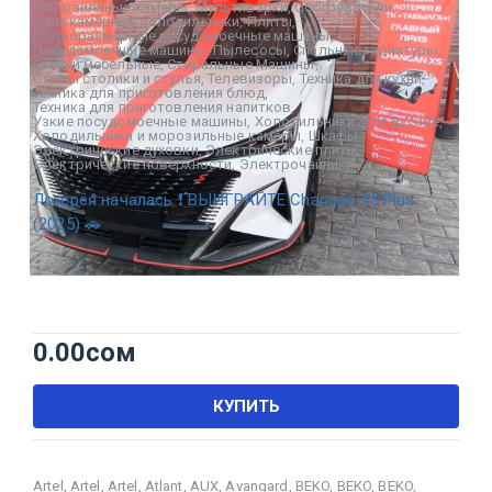
Морозильные камеры
,
Мультиварки
,
Обогреватели
,
Однокамерные холодильники
,
Плиты
,
Полноразмерные посудомоечные машины
,
Посудомоечные машины
,
Пылесосы
,
Спальные гарнитуры
,
Стенки мебельные
,
Стиральные Машины
,
Столы столики и стулья
,
Телевизоры
,
Техника для кухни
,
Техника для приготовления блюд
,
Техника для приготовления напитков
,
Узкие посудомоечные машины
,
Холодильники Side By Side
,
Холодильники и морозильные камеры
,
Шкафы
,
Электрические духовки
,
Электрические плиты
,
Электрические поверхности
,
Электрочайники
Лотерея началась ❗ ВЫИГРАЙТЕ Changan X5 Plus
(2025) 🚗
0.00
сом
КУПИТЬ
Artel
,
Artel
,
Artel
,
Atlant
,
AUX
,
Avangard
,
BEKO
,
BEKO
,
BEKO
,