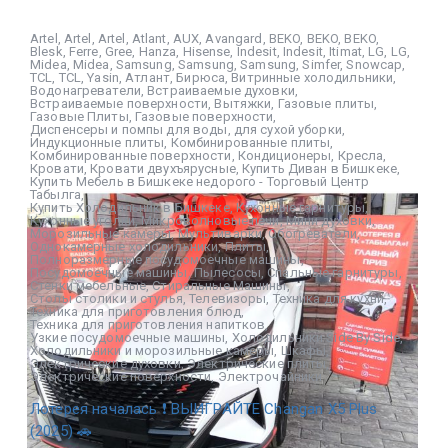
Artel
,
Artel
,
Artel
,
Atlant
,
AUX
,
Avangard
,
BEKO
,
BEKO
,
BEKO
,
Blesk
,
Ferre
,
Gree
,
Hanza
,
Hisense
,
Indesit
,
Indesit
,
Itimat
,
LG
,
LG
,
Midea
,
Midea
,
Samsung
,
Samsung
,
Samsung
,
Simfer
,
Snowcap
,
TCL
,
TCL
,
Yasin
,
Атлант
,
Бирюса
,
Витринные холодильники
,
Водонагреватели
,
Встраиваемые духовки
,
Встраиваемые поверхности
,
Вытяжки
,
Газовые плиты
,
Газовые Плиты
,
Газовые поверхности
,
Диспенсеры и помпы для воды
,
для сухой уборки
,
Индукционные плиты
,
Комбинированные плиты
,
Комбинированные поверхности
,
Кондиционеры
,
Кресла
,
Кровати
,
Кровати двухъярусные
,
Купить Диван в Бишкеке
,
Купить Мебель в Бишкеке недорого - Торговый Центр
Табылга
,
Купить Холодильник в Бишкеке
,
Кухонные гарнитуры
,
Кухонные уголки
,
Микроволновые печи
,
Мини духовки
,
Морозильные камеры
,
Мультиварки
,
Обогреватели
,
Однокамерные холодильники
,
Плиты
,
Полноразмерные посудомоечные машины
,
Посудомоечные машины
,
Пылесосы
,
Спальные гарнитуры
,
Стенки мебельные
,
Стиральные Машины
,
Столы столики и стулья
,
Телевизоры
,
Техника для кухни
,
Техника для приготовления блюд
,
Техника для приготовления напитков
,
Узкие посудомоечные машины
,
Холодильники Side By Side
,
Холодильники и морозильные камеры
,
Шкафы
,
Электрические духовки
,
Электрические плиты
,
Электрические поверхности
,
Электрочайники
Лотерея началась ❗ ВЫИГРАЙТЕ Changan X5 Plus
(2025) 🚗