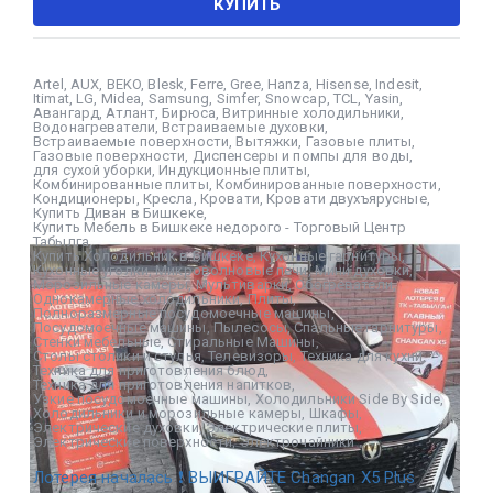
КУПИТЬ
Artel
,
AUX
,
BEKO
,
Blesk
,
Ferre
,
Gree
,
Hanza
,
Hisense
,
Indesit
,
Itimat
,
LG
,
Midea
,
Samsung
,
Simfer
,
Snowcap
,
TCL
,
Yasin
,
Авангард
,
Атлант
,
Бирюса
,
Витринные холодильники
,
Водонагреватели
,
Встраиваемые духовки
,
Встраиваемые поверхности
,
Вытяжки
,
Газовые плиты
,
Газовые поверхности
,
Диспенсеры и помпы для воды
,
для сухой уборки
,
Индукционные плиты
,
Комбинированные плиты
,
Комбинированные поверхности
,
Кондиционеры
,
Кресла
,
Кровати
,
Кровати двухъярусные
,
Купить Диван в Бишкеке
,
Купить Мебель в Бишкеке недорого - Торговый Центр
Табылга
,
Купить Холодильник в Бишкеке
,
Кухонные гарнитуры
,
Кухонные уголки
,
Микроволновые печи
,
Мини духовки
,
Морозильные камеры
,
Мультиварки
,
Обогреватели
,
Однокамерные холодильники
,
Плиты
,
Полноразмерные посудомоечные машины
,
Посудомоечные машины
,
Пылесосы
,
Спальные гарнитуры
,
Стенки мебельные
,
Стиральные Машины
,
Столы столики и стулья
,
Телевизоры
,
Техника для кухни
,
Техника для приготовления блюд
,
Техника для приготовления напитков
,
Узкие посудомоечные машины
,
Холодильники Side By Side
,
Холодильники и морозильные камеры
,
Шкафы
,
Электрические духовки
,
Электрические плиты
,
Электрические поверхности
,
Электрочайники
Лотерея началась ❗ ВЫИГРАЙТЕ Changan X5 Plus