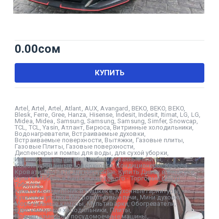
0.00
сом
КУПИТЬ
Artel
,
Artel
,
Artel
,
Atlant
,
AUX
,
Avangard
,
BEKO
,
BEKO
,
BEKO
,
Blesk
,
Ferre
,
Gree
,
Hanza
,
Hisense
,
Indesit
,
Indesit
,
Itimat
,
LG
,
LG
,
Midea
,
Midea
,
Samsung
,
Samsung
,
Samsung
,
Simfer
,
Snowcap
,
TCL
,
TCL
,
Yasin
,
Атлант
,
Бирюса
,
Витринные холодильники
,
Водонагреватели
,
Встраиваемые духовки
,
Встраиваемые поверхности
,
Вытяжки
,
Газовые плиты
,
Газовые Плиты
,
Газовые поверхности
,
Диспенсеры и помпы для воды
,
для сухой уборки
,
Индукционные плиты
,
Комбинированные плиты
,
Комбинированные поверхности
,
Кондиционеры
,
Кресла
,
Кровати
,
Кровати двухъярусные
,
Купить Диван в Бишкеке
,
Купить Мебель в Бишкеке недорого - Торговый Центр
Табылга
,
Купить Холодильник в Бишкеке
,
Кухонные гарнитуры
,
Кухонные уголки
,
Микроволновые печи
,
Мини духовки
,
Морозильные камеры
,
Мультиварки
,
Обогреватели
,
Однокамерные холодильники
,
Плиты
,
Полноразмерные посудомоечные машины
,