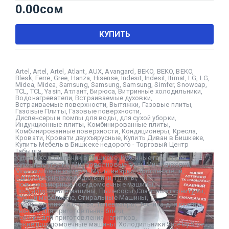
0.00
сом
КУПИТЬ
Artel
,
Artel
,
Artel
,
Atlant
,
AUX
,
Avangard
,
BEKO
,
BEKO
,
BEKO
,
Blesk
,
Ferre
,
Gree
,
Hanza
,
Hisense
,
Indesit
,
Indesit
,
Itimat
,
LG
,
LG
,
Midea
,
Midea
,
Samsung
,
Samsung
,
Samsung
,
Simfer
,
Snowcap
,
TCL
,
TCL
,
Yasin
,
Атлант
,
Бирюса
,
Витринные холодильники
,
Водонагреватели
,
Встраиваемые духовки
,
Встраиваемые поверхности
,
Вытяжки
,
Газовые плиты
,
Газовые Плиты
,
Газовые поверхности
,
Диспенсеры и помпы для воды
,
для сухой уборки
,
Индукционные плиты
,
Комбинированные плиты
,
Комбинированные поверхности
,
Кондиционеры
,
Кресла
,
Кровати
,
Кровати двухъярусные
,
Купить Диван в Бишкеке
,
Купить Мебель в Бишкеке недорого - Торговый Центр
Табылга
,
Купить Холодильник в Бишкеке
,
Кухонные гарнитуры
,
Кухонные уголки
,
Микроволновые печи
,
Мини духовки
,
Морозильные камеры
,
Мультиварки
,
Обогреватели
,
Однокамерные холодильники
,
Плиты
,
Полноразмерные посудомоечные машины
,
Посудомоечные машины
,
Пылесосы
,
Спальные гарнитуры
,
Стенки мебельные
,
Стиральные Машины
,
Столы столики и стулья
,
Телевизоры
,
Техника для кухни
,
Техника для приготовления блюд
,
Техника для приготовления напитков
,
Узкие посудомоечные машины
,
Холодильники Side By Side
,