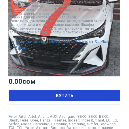
Посудомоечные машины
,
Пылесосы
,
Спальные гарнитуры
,
Стенки мебельные
,
Стиральные Машины
,
Столы столики и стулья
,
Телевизоры
,
Техника для кухни
,
Техника для приготовления блюд
,
Техника для приготовления напитков
,
Узкие посудомоечные машины
,
Холодильники Side By Side
,
Холодильники и морозильные камеры
,
Шкафы
,
Электрические духовки
,
Электрические плиты
,
Электрические поверхности
,
Электрочайники
Лотерея началась ❗ ВЫИГРАЙТЕ Changan X5 Plus
(2025) 🚗
0.00
сом
КУПИТЬ
Artel
,
Artel
,
Artel
,
Atlant
,
AUX
,
Avangard
,
BEKO
,
BEKO
,
BEKO
,
Blesk
,
Ferre
,
Gree
,
Hanza
,
Hisense
,
Indesit
,
Indesit
,
Itimat
,
LG
,
LG
,
Midea
,
Midea
,
Samsung
,
Samsung
,
Samsung
,
Simfer
,
Snowcap
,
TCL
,
TCL
,
Yasin
,
Атлант
,
Бирюса
,
Витринные холодильники
,