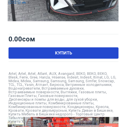
(2025) 🚗
0.00
сом
КУПИТЬ
Artel
,
Artel
,
Artel
,
Atlant
,
AUX
,
Avangard
,
BEKO
,
BEKO
,
BEKO
,
Blesk
,
Ferre
,
Gree
,
Hanza
,
Hisense
,
Indesit
,
Indesit
,
Itimat
,
LG
,
LG
,
Midea
,
Midea
,
Samsung
,
Samsung
,
Samsung
,
Simfer
,
Snowcap
,
TCL
,
TCL
,
Yasin
,
Атлант
,
Бирюса
,
Витринные холодильники
,
Водонагреватели
,
Встраиваемые духовки
,
Встраиваемые поверхности
,
Вытяжки
,
Газовые плиты
,
Газовые Плиты
,
Газовые поверхности
,
Диспенсеры и помпы для воды
,
для сухой уборки
,
Индукционные плиты
,
Комбинированные плиты
,
Комбинированные поверхности
,
Кондиционеры
,
Кресла
,
Кровати
,
Кровати двухъярусные
,
Купить Диван в Бишкеке
,
Купить Мебель в Бишкеке недорого - Торговый Центр
Табылга
,
Купить Холодильник в Бишкеке
,
Кухонные гарнитуры
,
Кухонные уголки
,
Микроволновые печи
,
Мини духовки
,