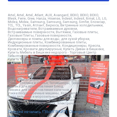
Artel
,
Artel
,
Artel
,
Atlant
,
AUX
,
Avangard
,
BEKO
,
BEKO
,
BEKO
,
Blesk
,
Ferre
,
Gree
,
Hanza
,
Hisense
,
Indesit
,
Indesit
,
Itimat
,
LG
,
LG
,
Midea
,
Midea
,
Samsung
,
Samsung
,
Samsung
,
Simfer
,
Snowcap
,
TCL
,
TCL
,
Yasin
,
Атлант
,
Бирюса
,
Витринные холодильники
,
Водонагреватели
,
Встраиваемые духовки
,
Встраиваемые поверхности
,
Вытяжки
,
Газовые плиты
,
Газовые Плиты
,
Газовые поверхности
,
Диспенсеры и помпы для воды
,
для сухой уборки
,
Индукционные плиты
,
Комбинированные плиты
,
Комбинированные поверхности
,
Кондиционеры
,
Кресла
,
Кровати
,
Кровати двухъярусные
,
Купить Диван в Бишкеке
,
Купить Мебель в Бишкеке недорого - Торговый Центр
Табылга
,
Купить Холодильник в Бишкеке
,
Кухонные гарнитуры
,
Кухонные уголки
,
Микроволновые печи
,
Мини духовки
,
Морозильные камеры
,
Мультиварки
,
Обогреватели
,
Однокамерные холодильники
,
Плиты
,
Полноразмерные посудомоечные машины
,
Посудомоечные машины
,
Пылесосы
,
Спальные гарнитуры
,
Стенки мебельные
,
Стиральные Машины
,
Столы столики и стулья
,
Телевизоры
,
Техника для кухни
,
Техника для приготовления блюд
,
Техника для приготовления напитков
,
Узкие посудомоечные машины
,
Холодильники Side By Side
,
Холодильники и морозильные камеры
,
Шкафы
,
Электрические духовки
,
Электрические плиты
,
Электрические поверхности
,
Электрочайники
Лотерея началась ❗ ВЫИГРАЙТЕ Changan X5 Plus