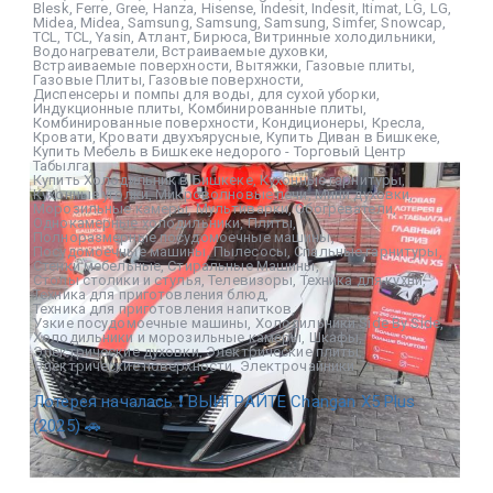
Blesk
,
Ferre
,
Gree
,
Hanza
,
Hisense
,
Indesit
,
Indesit
,
Itimat
,
LG
,
LG
,
Midea
,
Midea
,
Samsung
,
Samsung
,
Samsung
,
Simfer
,
Snowcap
,
TCL
,
TCL
,
Yasin
,
Атлант
,
Бирюса
,
Витринные холодильники
,
Водонагреватели
,
Встраиваемые духовки
,
Встраиваемые поверхности
,
Вытяжки
,
Газовые плиты
,
Газовые Плиты
,
Газовые поверхности
,
Диспенсеры и помпы для воды
,
для сухой уборки
,
Индукционные плиты
,
Комбинированные плиты
,
Комбинированные поверхности
,
Кондиционеры
,
Кресла
,
Кровати
,
Кровати двухъярусные
,
Купить Диван в Бишкеке
,
Купить Мебель в Бишкеке недорого - Торговый Центр
Табылга
,
Купить Холодильник в Бишкеке
,
Кухонные гарнитуры
,
Кухонные уголки
,
Микроволновые печи
,
Мини духовки
,
Морозильные камеры
,
Мультиварки
,
Обогреватели
,
Однокамерные холодильники
,
Плиты
,
Полноразмерные посудомоечные машины
,
Посудомоечные машины
,
Пылесосы
,
Спальные гарнитуры
,
Стенки мебельные
,
Стиральные Машины
,
Столы столики и стулья
,
Телевизоры
,
Техника для кухни
,
Техника для приготовления блюд
,
Техника для приготовления напитков
,
Узкие посудомоечные машины
,
Холодильники Side By Side
,
Холодильники и морозильные камеры
,
Шкафы
,
Электрические духовки
,
Электрические плиты
,
Электрические поверхности
,
Электрочайники
Лотерея началась ❗ ВЫИГРАЙТЕ Changan X5 Plus
(2025) 🚗