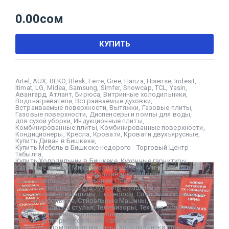
0.00
сом
КУПИТЬ
Artel
,
AUX
,
BEKO
,
Blesk
,
Ferre
,
Gree
,
Hanza
,
Hisense
,
Indesit
,
Itimat
,
LG
,
Midea
,
Samsung
,
Simfer
,
Snowcap
,
TCL
,
Yasin
,
Авангард
,
Атлант
,
Бирюса
,
Витринные холодильники
,
Водонагреватели
,
Встраиваемые духовки
,
Встраиваемые поверхности
,
Вытяжки
,
Газовые плиты
,
Газовые поверхности
,
Диспенсеры и помпы для воды
,
для сухой уборки
,
Индукционные плиты
,
Комбинированные плиты
,
Комбинированные поверхности
,
Кондиционеры
,
Кресла
,
Кровати
,
Кровати двухъярусные
,
Купить Диван в Бишкеке
,
Купить Мебель в Бишкеке недорого - Торговый Центр
Табылга
,
Купить Холодильник в Бишкеке
,
Кухонные гарнитуры
,
Кухонные уголки
,
Микроволновые печи
,
Мини духовки
,
Морозильные камеры
,
Мультиварки
,
Обогреватели
,
Однокамерные холодильники
,
Плиты
,
Полноразмерные посудомоечные машины
,
Посудомоечные машины
,
Пылесосы
,
Спальные гарнитуры
,
Стенки мебельные
,
Стиральные Машины
,
Столы столики и стулья
,
Телевизоры
,
Техника для кухни
,
Техника для приготовления блюд
,
Техника для приготовления напитков
,
Узкие посудомоечные машины
,
Холодильники Side By Side
,