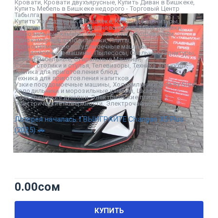
Кровати
,
Кровати двухъярусные
,
Купить Диван в Бишкеке
,
Купить Мебель в Бишкеке недорого - Торговый Центр
Табылга
,
Купить Холодильник в Бишкеке
,
Кухонные гарнитуры
,
Кухонные уголки
,
Микроволновые печи
,
Мини духовки
,
Морозильные камеры
,
Мультиварки
,
Обогреватели
,
Однокамерные холодильники
,
Плиты
,
Полноразмерные посудомоечные машины
,
Посудомоечные машины
,
Пылесосы
,
Спальные гарнитуры
,
Стенки мебельные
,
Стиральные Машины
,
Столы столики и стулья
,
Телевизоры
,
Техника для кухни
,
Техника для приготовления блюд
,
Техника для приготовления напитков
,
Узкие посудомоечные машины
,
Холодильники Side By Side
,
Холодильники и морозильные камеры
,
Шкафы
,
Электрические духовки
,
Электрические плиты
,
Электрические поверхности
,
Электрочайники
Лотерея началась ❗ ВЫИГРАЙТЕ Changan X5 Plus
(2025) 🚗
0.00
сом
КУПИТЬ