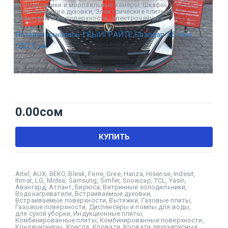
Холодильники и морозильные камеры
,
Шкафы
,
Электрические духовки
,
Электрические плиты
,
Электрические поверхности
,
Электрочайники
Лотерея началась ❗ ВЫИГРАЙТЕ Changan X5 Plus
(2025) 🚗
0.00
сом
КУПИТЬ
Artel
,
AUX
,
BEKO
,
Blesk
,
Ferre
,
Gree
,
Hanza
,
Hisense
,
Indesit
,
Itimat
,
LG
,
Midea
,
Samsung
,
Simfer
,
Snowcap
,
TCL
,
Yasin
,
Авангард
,
Атлант
,
Бирюса
,
Витринные холодильники
,
Водонагреватели
,
Встраиваемые духовки
,
Встраиваемые поверхности
,
Вытяжки
,
Газовые плиты
,
Газовые поверхности
,
Диспенсеры и помпы для воды
,
для сухой уборки
,
Индукционные плиты
,
Комбинированные плиты
,
Комбинированные поверхности
,
Кондиционеры
,
Кресла
,
Кровати
,
Кровати двухъярусные
,