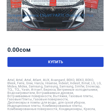
Холодильники и морозильные камеры
,
Шкафы
,
Электрические духовки
,
Электрические плиты
,
Электрические поверхности
,
Электрочайники
Лотерея началась ❗ ВЫИГРАЙТЕ Changan X5 Plus
(2025) 🚗
0.00
сом
КУПИТЬ
Artel
,
Artel
,
Artel
,
Atlant
,
AUX
,
Avangard
,
BEKO
,
BEKO
,
BEKO
,
Blesk
,
Ferre
,
Gree
,
Hanza
,
Hisense
,
Indesit
,
Indesit
,
Itimat
,
LG
,
LG
,
Midea
,
Midea
,
Samsung
,
Samsung
,
Samsung
,
Simfer
,
Snowcap
,
TCL
,
TCL
,
Yasin
,
Атлант
,
Бирюса
,
Витринные холодильники
,
Водонагреватели
,
Встраиваемые духовки
,
Встраиваемые поверхности
,
Вытяжки
,
Газовые плиты
,
Газовые Плиты
,
Газовые поверхности
,
Диспенсеры и помпы для воды
,
для сухой уборки
,
Индукционные плиты
,
Комбинированные плиты
,
Комбинированные поверхности
,
Кондиционеры
,
Кресла
,