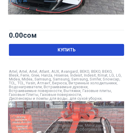
(2025) 🚗
0.00
сом
КУПИТЬ
Artel
,
Artel
,
Artel
,
Atlant
,
AUX
,
Avangard
,
BEKO
,
BEKO
,
BEKO
,
Blesk
,
Ferre
,
Gree
,
Hanza
,
Hisense
,
Indesit
,
Indesit
,
Itimat
,
LG
,
LG
,
Midea
,
Midea
,
Samsung
,
Samsung
,
Samsung
,
Simfer
,
Snowcap
,
TCL
,
TCL
,
Yasin
,
Атлант
,
Бирюса
,
Витринные холодильники
,
Водонагреватели
,
Встраиваемые духовки
,
Встраиваемые поверхности
,
Вытяжки
,
Газовые плиты
,
Газовые Плиты
,
Газовые поверхности
,
Диспенсеры и помпы для воды
,
для сухой уборки
,
Индукционные плиты
,
Комбинированные плиты
,
Комбинированные поверхности
,
Кондиционеры
,
Кресла
,
Кровати
,
Кровати двухъярусные
,
Купить Диван в Бишкеке
,
Купить Мебель в Бишкеке недорого - Торговый Центр
Табылга
,
Купить Холодильник в Бишкеке
,
Кухонные гарнитуры
,
Кухонные уголки
,
Микроволновые печи
,
Мини духовки
,
Морозильные камеры
,
Мультиварки
,
Обогреватели
,