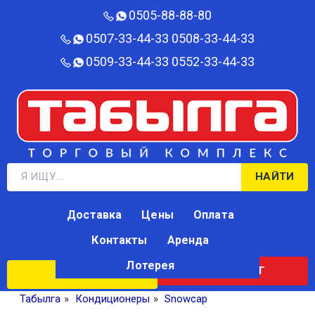
0505-88-88-80‬
0507-33-44-33
0508-33-44-33
0509-33-44-33
0552-33-44-33
НАЙТИ
Доставка
Цены
Оплата
Контакты
Аренда
Лотерея
КАТАЛОГ
ЛОТЕРЕЯ
Табылга
»
Кондиционеры
»
Snowcap