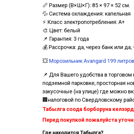
📏 Размер (В×Ш×Г): 85 × 97 × 52 см.
💦 Система охлаждения: капельная
⚡ Класс электропотребления: A+
🎨 Цвет: белый
📌 Гарантия: 3 года
💰 Рассрочка: да, через банк или д
💥
Морозильник Avangard 199 литров
📌 Для Вашего удобства в торговом 
подземной парковке, просторная нова
закусочные (на улице) где можно вк
🏢налоговой по Свердловскому райо
Табылга соода борборуна келээрд
Перед покупкой пожалуйста уточня
Где находится Табылга?