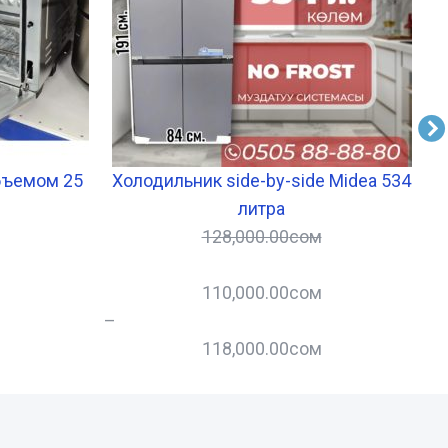
бъемом 25
Холодильник side-by-side Midea 534
литра
128,000.00
сом
110,000.00
сом
–
118,000.00
сом