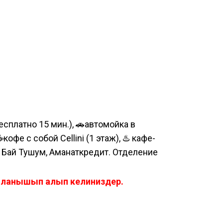
сплатно 15 мин.), 🚗автомойка в
е с собой Cellini (1 этаж), ♨️ кафе-
, Бай Тушум, Аманаткредит. Отделение
айланышып алып келиниздер.