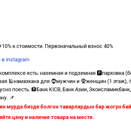
а, +10% к стоимости. Первоначальный взнос 40%
 в Instagram
комплексе есть: наземная и подземная 🅿парковка (бе
я 🕌намазкана для 🧔мужчин и 🧕женщин (1 этаж), ☕коф
усно поесть. 🏦Банк KICB, Банк Азии, Экоисламикбанк
ну. 📌
ен мурда бизде болгон таварлардын бар жогун б
йте цену и наличие товара на месте.