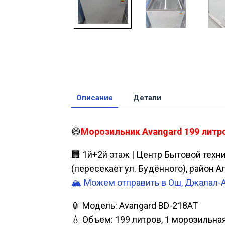
Описание
Детали
😄
Морозильник Avangard 199 литро
🏢 1й+2й этаж | Центр Бытовой техн
(пересекает ул. Будённого), район 
🏔️ Можем отправить в Ош, Джалал-
🏮 Модель: Avangard BD-218AT
💧 Объем: 199 литров, 1 морозильна