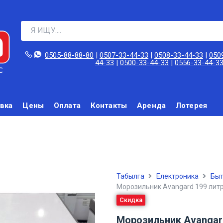
0505-88-88-80‬
|
0507-33-44-33
|
0508-33-44-33
|
050
44-33
|
0500-33-44-33
|
0556-33-44-3
вка
Цены
Оплата
Контакты
Аренда
Лотерея
Табылга
Електроника
Быт
Морозильник Avangard 199 лит
Скидка
Морозильник Avangar