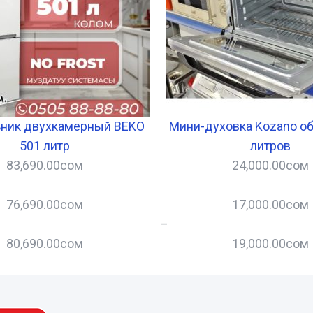
ник двухкамерный BEKO
Мини-духовка Kozano о
501 литр
литров
83,690.00
сом
24,000.00
сом
76,690.00
сом
17,000.00
сом
–
80,690.00
сом
19,000.00
сом