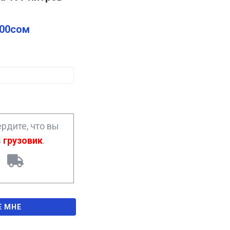
.00
сом
рдите, что вы
в
грузовик
.