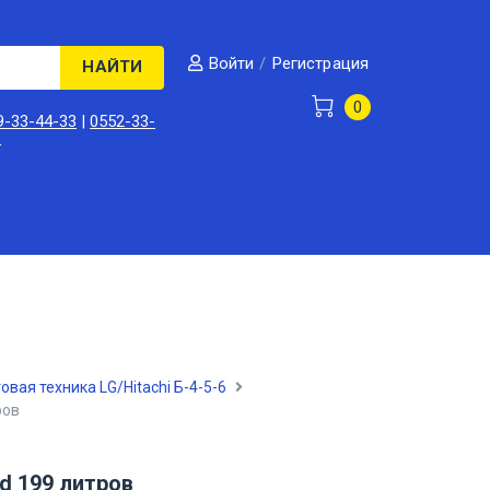
/
Регистрация
Войти
НАЙТИ
0
9-33-44-33
|
0552-33-
3
овая техника LG/Hitachi Б-4-5-6
ров
d 199 литров