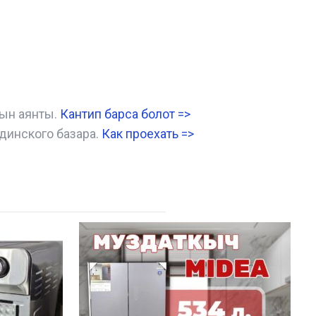
нын аянты.
Кантип барса болот
=>
динского базара.
Как проехать =
>