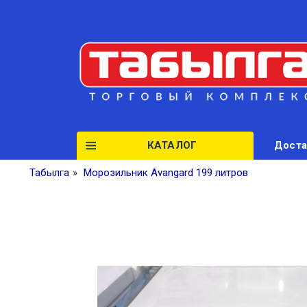
КАТАЛОГ
Доста
Табылга
»
Морозильник Avangard 199 литров