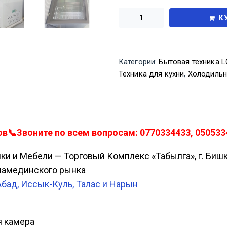
К
Категории:
Бытовая техника LG
Техника для кухни
,
Холодильн
в📞Звоните по всем вопросам: 0770334433, 050533
ики и Мебели — Торговый Комплекс «Табылга», г. Биш
Аламединского рынка
Абад, Иссык-Куль, Талас и Нарын
я камера