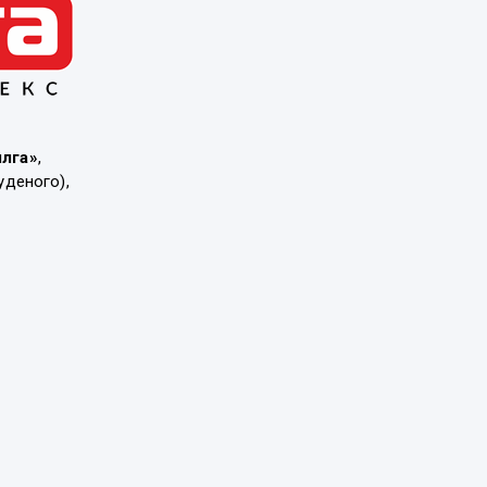
ылга»
,
уденого),