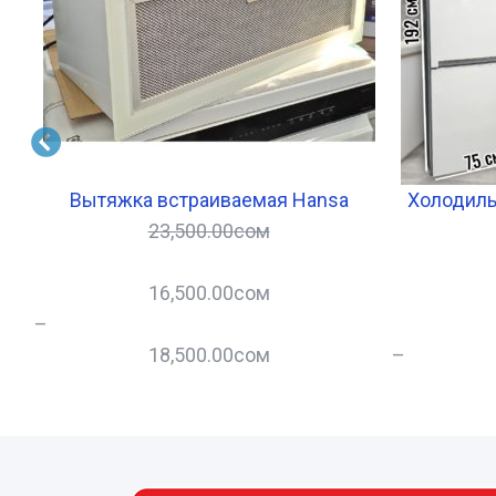
Вытяжка встраиваемая Hansa
Холодиль
23,500.00
сом
16,500.00
сом
–
18,500.00
сом
–