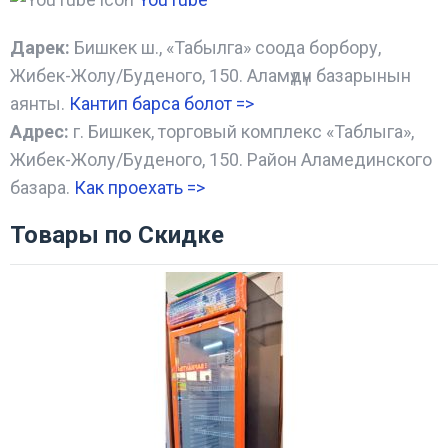
Дарек:
Бишкек ш., «Табылга» соода борбору,
Жибек-Жолу/Буденого, 150. Аламүдүн базарынын
аянты.
Кантип барса болот
=>
Адрес:
г. Бишкек, торговый комплекс «Таблыга»,
Жибек-Жолу/Буденого, 150. Район Аламединского
базара.
Как проехать =
>
Товары по Скидке