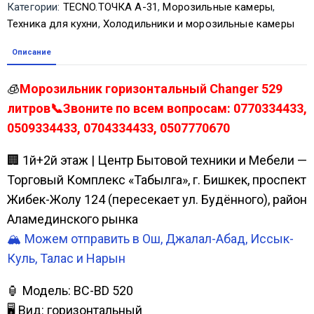
Категории:
TECNO.ТОЧКА А-31
,
Морозильные камеры
,
Техника для кухни
,
Холодильники и морозильные камеры
Описание
🧊
Морозильник горизонтальный Changer 529
литров📞Звоните по всем вопросам: 0770334433,
0509334433, 0704334433, 0507770670
🏢 1й+2й этаж | Центр Бытовой техники и Мебели —
Торговый Комплекс «Табылга», г. Бишкек, проспект
Жибек-Жолу 124 (пересекает ул. Будённого), район
Аламединского рынка
🏔️ Можем отправить в Ош, Джалал-Абад, Иссык-
Куль, Талас и Нарын
🏮 Модель: BC-BD 520
🖥 Вид: горизонтальный