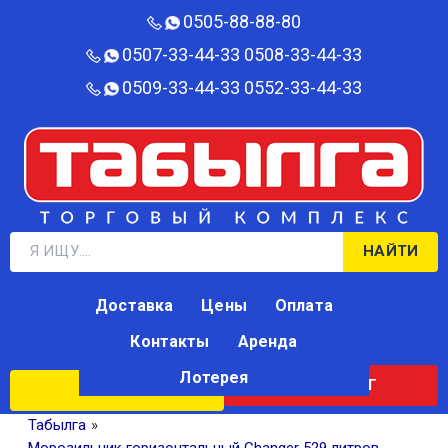
0505-88-88-80‬
0507-33-44-33
0508-33-44-33
0509-33-44-33
0552-33-44-33
НАЙТИ
Доставка
Цены
Оплата
Контакты
Аренда
Лотерея
КАТАЛОГ
ЛОТЕРЕЯ
Табылга
»