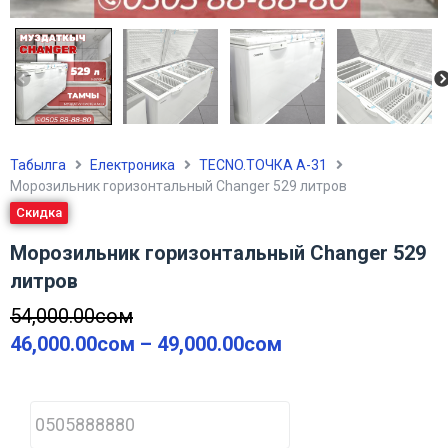
Табылга
Електроника
TECNO.ТОЧКА А-31
Морозильник горизонтальный Changer 529 литров
Скидка
Морозильник горизонтальный Changer 529
литров
54,000.00
сом
46,000.00
сом
–
49,000.00
сом
P
h
o