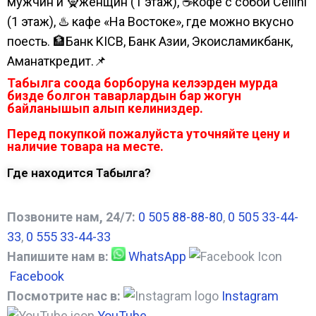
мужчин и 🧕женщин (1 этаж), ☕кофе с собой Cellini
(1 этаж), ♨️ кафе «На Востоке», где можно вкусно
поесть. 🏦Банк KICB, Банк Азии, Экоисламикбанк,
Аманаткредит.📌
Табылга соода борборуна келээрден мурда
бизде болгон таварлардын бар жогун
байланышып алып келиниздер.
Перед покупкой пожалуйста уточняйте цену и
наличие товара на месте.
Где находится Табылга?
Позвоните нам, 24/7:
0 505 88-88-80
,
0 505 33-44-
33
,
0 555 33-44-33
Напишите нам в:
WhatsApp
Facebook
Посмотрите нас в:
Instagram
YouTube