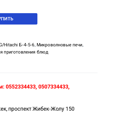
УПИТЬ
/Hitachi Б-4-5-6
,
Микроволновые печи
,
ля приготовления блюд
: 0552334433, 0507334433,
кек, проспект Жибек-Жолу 150