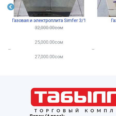
в
Газовая и электроплита Simfer 3/1
Га
32,000.00
сом
25,000.00
сом
–
–
27,000.00
сом