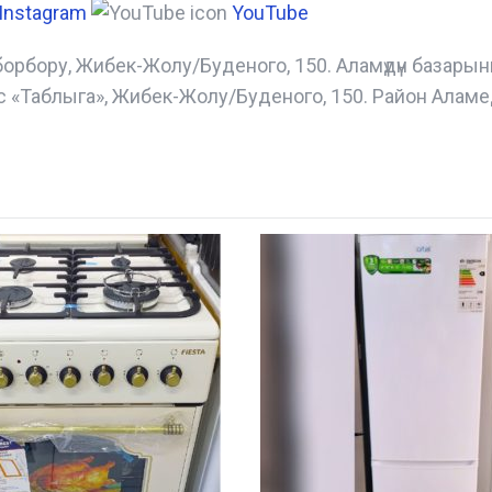
Instagram
YouTube
борбору, Жибек-Жолу/Буденого, 150. Аламүдүн базары
с «Таблыга», Жибек-Жолу/Буденого, 150. Район Аламе