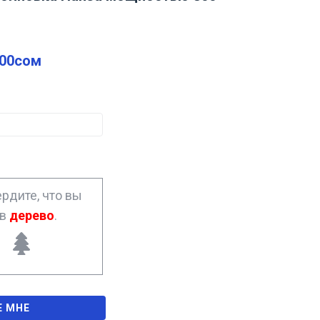
.00
сом
рдите, что вы
ав
дерево
.