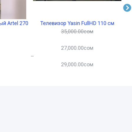
й Artel 270
Телевизор Yasin FullHD 110 см
35,000.00
сом
27,000.00
сом
–
29,000.00
сом
–