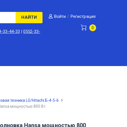
/
Регистрация
Войти
НАЙТИ
0
9-33-44-33
|
0552-33-
3
овая техника LG/Hitachi Б-4-5-6
Hansa мощностью 800 Вт
олновка Hansa мощностью 800