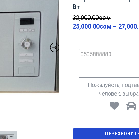
Вт
32,000.00
сом
25,000.00
сом
–
27,000
P
h
o
n
e
*
Пожалуйста, подтве
человек, выбр