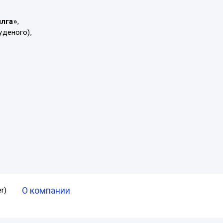
ылга»
,
уденого),
О компании
r)