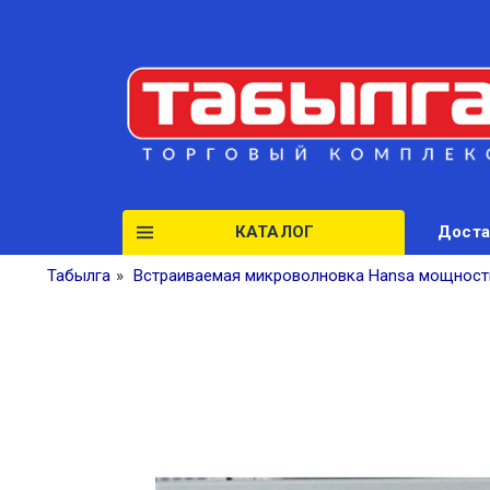
КАТАЛОГ
Доста
Табылга
»
Встраиваемая микроволновка Hansa мощност