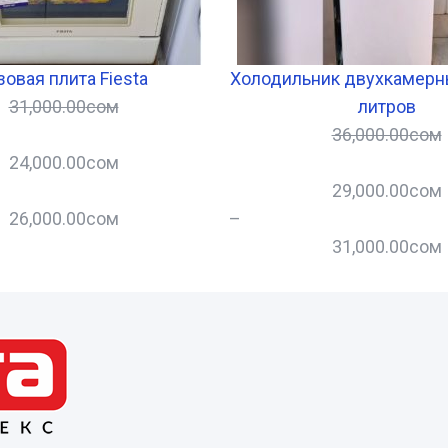
зовая плита Fiesta
Холодильник двухкамерны
31,000.00
сом
литров
36,000.00
сом
24,000.00
сом
29,000.00
сом
26,000.00
сом
–
31,000.00
сом