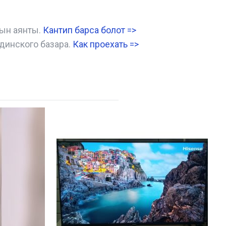
нын аянты.
Кантип барса болот
=>
динского базара.
Как проехать =
>