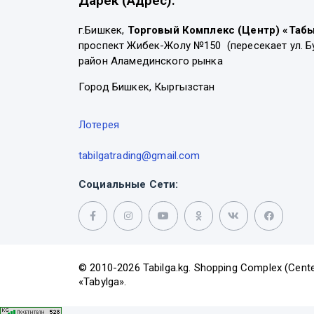
Дарек (Адрес):
г.Бишкек,
Торговый Комплекс (Центр) «Таб
проспект Жибек-Жолу №150 (пересекает ул. Б
район Аламединского рынка
Город Бишкек, Кыргызстан
Лотерея
tabilgatrading@gmail.com
Социальные Сети:
© 2010-2026 Tabilga.kg. Shopping Complex (Cente
«Tabylga».