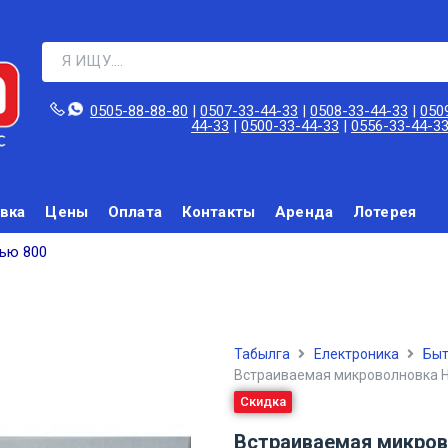
0505-88-88-80‬
|
0507-33-44-33
|
0508-33-44-33
|
050
44-33
|
0500-33-44-33
|
0556-33-44-3
вка
Цены
Оплата
Контакты
Аренда
Лотерея
ью 800
Табылга
Електроника
Быт
Встраиваемая микроволновка 
Скидка
Встраиваемая микров