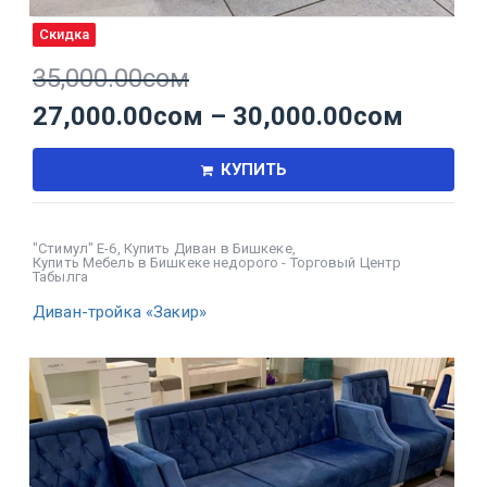
Скидка
35,000.00
сом
27,000.00
сом
–
30,000.00
сом
КУПИТЬ
"Стимул" Е-6
,
Купить Диван в Бишкеке
,
Купить Мебель в Бишкеке недорого - Торговый Центр
Табылга
Диван-тройка «Закир»