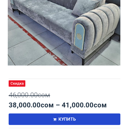
Скидка
46,000.00
сом
38,000.00
сом
–
41,000.00
сом
КУПИТЬ