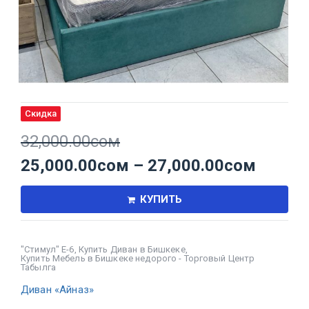
Скидка
32,000.00
сом
25,000.00
сом
–
27,000.00
сом
КУПИТЬ
"Стимул" Е-6
,
Купить Диван в Бишкеке
,
Купить Мебель в Бишкеке недорого - Торговый Центр
Табылга
Диван «Айназ»