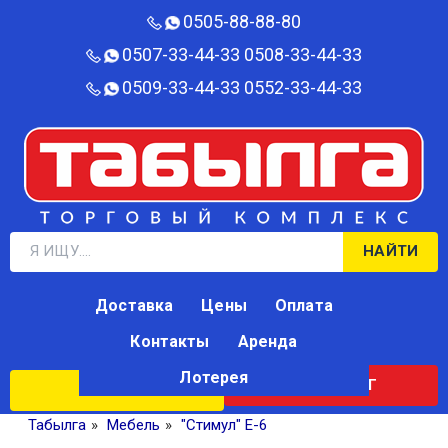
0505-88-88-80‬
0507-33-44-33
0508-33-44-33
0509-33-44-33
0552-33-44-33
НАЙТИ
Доставка
Цены
Оплата
Контакты
Аренда
Лотерея
КАТАЛОГ
ЛОТЕРЕЯ
Табылга
»
Мебель
»
"Стимул" Е-6