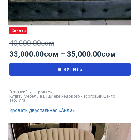
Скидка
40,000.00
сом
33,000.00
сом
–
35,000.00
сом
КУПИТЬ
"Стимул" Е-6
,
Кровати
,
Купить Мебель в Бишкеке недорого - Торговый Центр
Табылга
Кровать двуспальная «Аида»