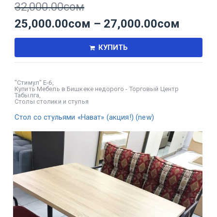
32,000.00
сом
25,000.00
сом
–
27,000.00
сом
КУПИТЬ
"Стимул" Е-6
,
Купить Мебель в Бишкеке недорого - Торговый Центр
Табылга
,
Столы столики и стулья
Стол со стульями «Нават» (акция!) (new)