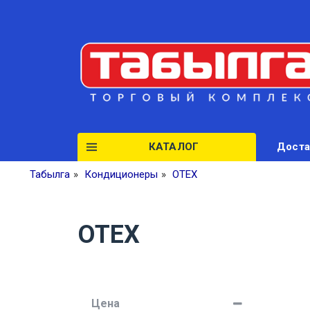
КАТАЛОГ
Доста
Табылга
»
Кондиционеры
»
OTEX
OTEX
Цена