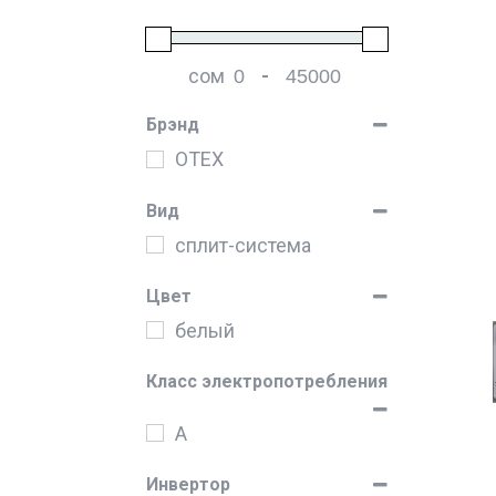
сом
-
Мин. цена
Макс. цена
Брэнд
OTEX
Вид
сплит-система
Цвет
белый
Класс электропотребления
A
Инвертор