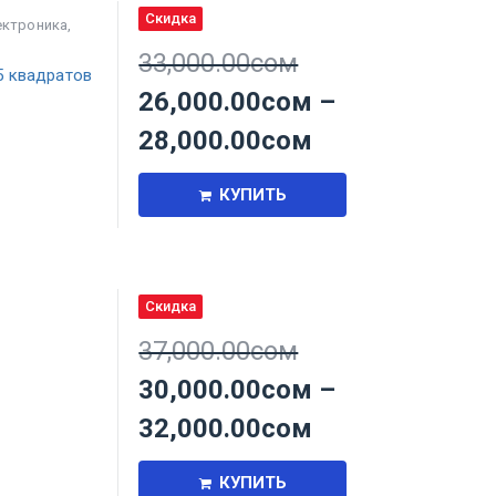
Скидка
ектроника
,
33,000.00
сом
5 квадратов
26,000.00
сом
–
28,000.00
сом
КУПИТЬ
Скидка
,
37,000.00
сом
30,000.00
сом
–
32,000.00
сом
КУПИТЬ