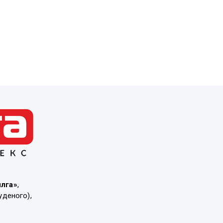
ылга»
,
уденого),