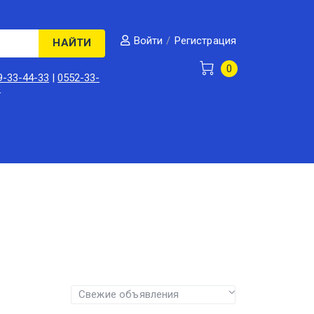
/
Регистрация
Войти
НАЙТИ
0
9-33-44-33
|
0552-33-
3