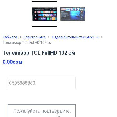
Табылга
Електроника
Отдел бытовой техники Г-6
Телевизор TCL FullHD 102 см
Телевизор TCL FullHD 102 см
0.00
сом
P
h
o
n
e
*
Пожалуйста, подтвердите,