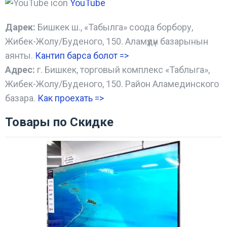
YouTube
Дарек:
Бишкек ш., «Табылга» соода борбору,
Жибек-Жолу/Буденого, 150. Аламүдүн базарынын
аянты.
Кантип барса болот
=>
Адрес:
г. Бишкек, торговый комплекс «Таблыга»,
Жибек-Жолу/Буденого, 150. Район Аламединского
базара.
Как проехать =
>
Товары по Скидке