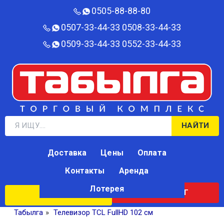
0505-88-88-80‬
0507-33-44-33
0508-33-44-33
0509-33-44-33
0552-33-44-33
НАЙТИ
Доставка
Цены
Оплата
Контакты
Аренда
Лотерея
КАТАЛОГ
ЛОТЕРЕЯ
Табылга
»
Телевизор TCL FullHD 102 см