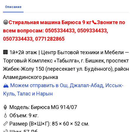
Описание
😁
Стиральная машина Бирюса 9 кг📞Звоните по
всем вопросам: 0505334433, 0509334433,
0507334433, 0771282865
🏢 1й+2й этаж | Центр Бытовой техники и Мебели —
Торговый Комплекс «Табылга», г. Бишкек, проспект
Жибек-Жолу 150 (пересекает ул. Будённого), район
Аламединского рынка
🏔️ Можем отправить в Ош, Джалал-Абад, Иссык-
Куль, Талас и Нарын
🏮 Модель: Бирюса MG 914/07
💧 Объем: 9 кг.
📏 Размер (В×Ш×Г): 85 × 60 × 52 см.
💨 Шум: 57 Дб