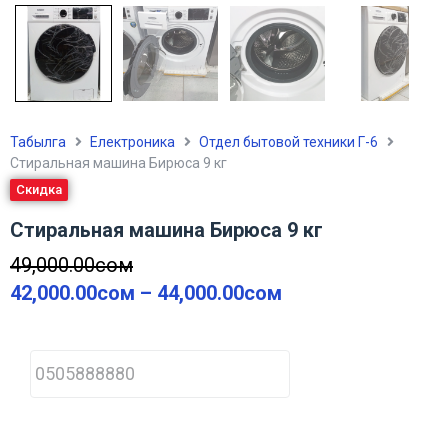
Табылга
Електроника
Отдел бытовой техники Г-6
Стиральная машина Бирюса 9 кг
Скидка
Стиральная машина Бирюса 9 кг
49,000.00
сом
42,000.00
сом
–
44,000.00
сом
P
h
o
n
e