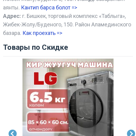
аянты.
Кантип барса болот
=>
Адрес:
г. Бишкек, торговый комплекс «Таблыга»,
Жибек-Жолу/Буденого, 150. Район Аламединского
базара.
Как проехать =
>
Товары по Скидке