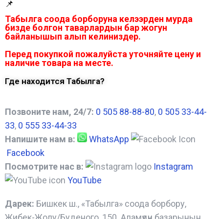
📌
Табылга соода борборуна келээрден мурда
бизде болгон таварлардын бар жогун
байланышып алып келиниздер.
Перед покупкой пожалуйста уточняйте цену и
наличие товара на месте.
Где находится Табылга?
Позвоните нам, 24/7:
0 505 88-88-80
,
0 505 33-44-
33
,
0 555 33-44-33
Напишите нам в:
WhatsApp
Facebook
Посмотрите нас в:
Instagram
YouTube
Дарек:
Бишкек ш., «Табылга» соода борбору,
Жибек-Жолу/Буденого, 150. Аламүдүн базарынын