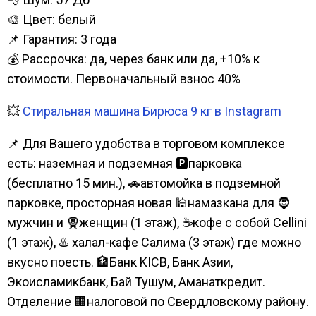
🎨 Цвет: белый
📌 Гарантия: 3 года
💰 Рассрочка: да, через банк или да, +10% к
стоимости. Первоначальный взнос 40%
💥
Стиральная машина Бирюса 9 кг в Instagram
📌 Для Вашего удобства в торговом комплексе
есть: наземная и подземная 🅿парковка
(бесплатно 15 мин.), 🚗автомойка в подземной
парковке, просторная новая 🕌намазкана для 🧔
мужчин и 🧕женщин (1 этаж), ☕кофе с собой Cellini
(1 этаж), ♨️ халал-кафе Салима (3 этаж) где можно
вкусно поесть. 🏦Банк KICB, Банк Азии,
Экоисламикбанк, Бай Тушум, Аманаткредит.
Отделение 🏢налоговой по Свердловскому району.