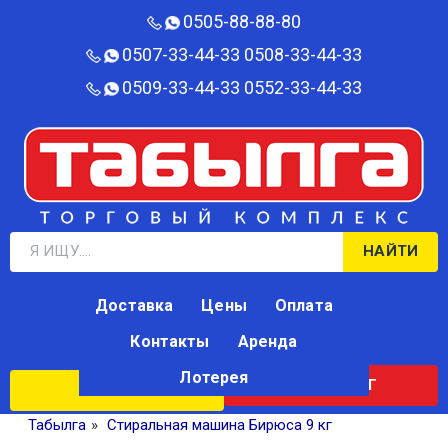
0505-88-88-80‬
0507-33-44-33
0508-33-44-33
0509-33-44-33
0552-33-44-33
НАЙТИ
Доставка
Цены
Оплата
Контакты
Аренда
Лотерея
КАТАЛОГ
ЛОТЕРЕЯ
Табылга
»
Стиральная машина Бирюса 9 кг