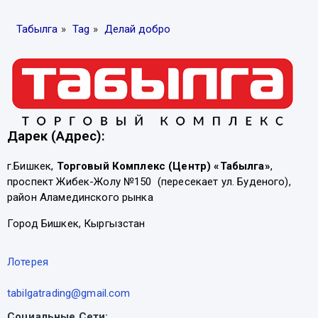
Табылга
»
Tag
»
Делай добро
Дарек (Адрес):
г.Бишкек,
Торговый Комплекс (Центр) «Табылга»
,
проспект Жибек-Жолу №150 (пересекает ул. Буденого),
район Аламединского рынка
Город Бишкек, Кыргызстан
Лотерея
tabilgatrading@gmail.com
Социальные Сети: