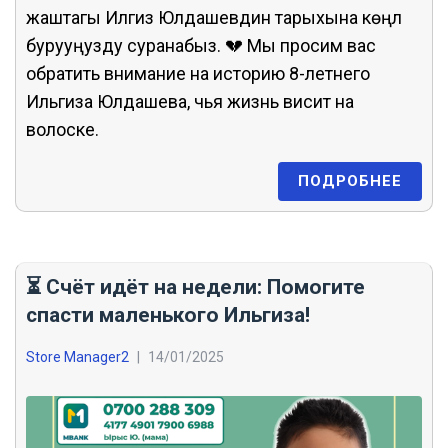
жаштагы Илгиз Юлдашевдин тарыхына көңүл
бурууңузду суранабыз. 💔 Мы просим вас
обратить внимание на историю 8-летнего
Ильгиза Юлдашева, чья жизнь висит на
волоске.
ПОДРОБНЕЕ
⏳ Счёт идёт на недели: Помогите
спасти маленького Ильгиза!
Store Manager2
|
14/01/2025