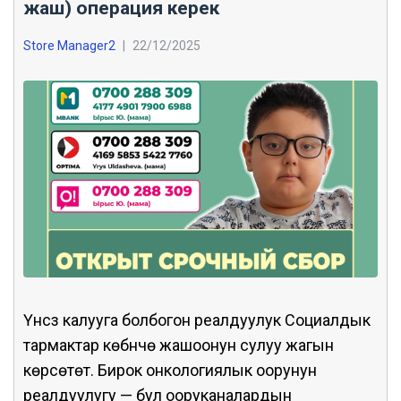
жаш) операция керек
Store Manager2
|
22/12/2025
Үнсүз калууга болбогон реалдуулук Социалдык
тармактар көбүнчө жашоонун сулуу жагын
көрсөтөт. Бирок онкологиялык оорунун
реалдуулугу — бул ооруканалардын