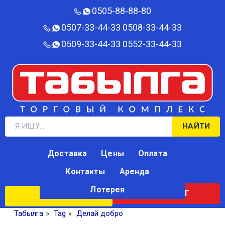
0505-88-88-80‬
0507-33-44-33
0508-33-44-33
0509-33-44-33
0552-33-44-33
НАЙТИ
Доставка
Цены
Оплата
Контакты
Аренда
Лотерея
КАТАЛОГ
ЛОТЕРЕЯ
Табылга
»
Tag
»
Делай добро