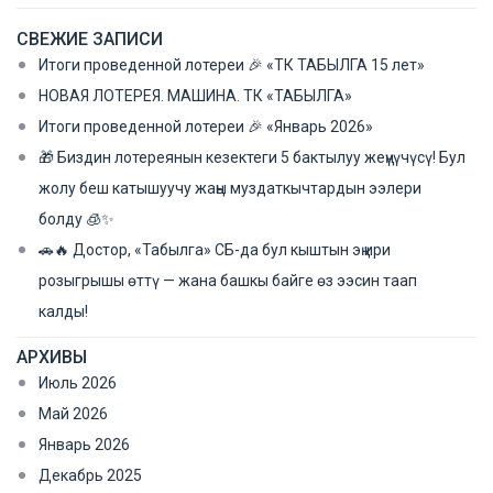
СВЕЖИЕ ЗАПИСИ
Итоги проведенной лотереи 🎉 «ТК ТАБЫЛГА 15 лет»
НОВАЯ ЛОТЕРЕЯ. МАШИНА. ТК «ТАБЫЛГА»​
Итоги проведенной лотереи 🎉 «Январь 2026»
🎁 Биздин лотереянын кезектеги 5 бактылуу жеңүүчүсү! Бул
жолу беш катышуучу жаңы муздаткычтардын ээлери
болду 🧊✨
🚗🔥 Достор, «Табылга» СБ-да бул кыштын эң ири
розыгрышы өттү — жана башкы байге өз ээсин таап
калды!
АРХИВЫ
Июль 2026
Май 2026
Январь 2026
Декабрь 2025