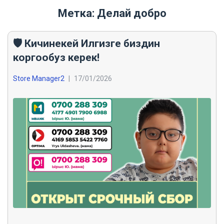
Метка:
Делай добро
🛡️ Кичинекей Илгизге биздин
коргообуз керек!
Store Manager2
|
17/01/2026