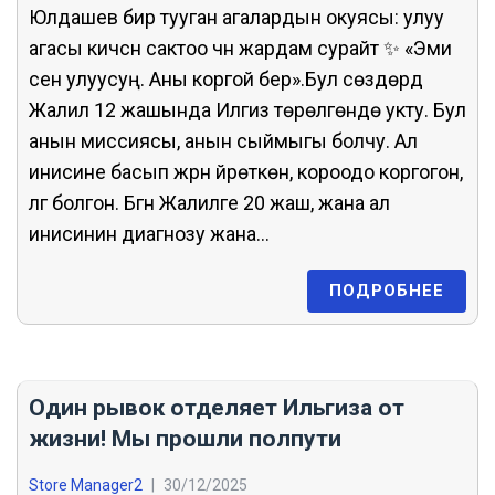
Юлдашев бир тууган агалардын окуясы: улуу
агасы кичүүсүн сактоо үчүн жардам сурайт ✨ «Эми
сен улуусуң. Аны коргой бер».Бул сөздөрдү
Жалил 12 жашында Илгиз төрөлгөндө укту. Бул
анын миссиясы, анын сыймыгы болчу. Ал
инисине басып жүрүүнү үйрөткөн, короодо коргогон,
үлгү болгон. Бүгүн Жалилге 20 жаш, жана ал
инисинин диагнозу жана...
ПОДРОБНЕЕ
Один рывок отделяет Ильгиза от
жизни! Мы прошли полпути
Store Manager2
|
30/12/2025