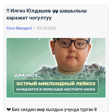
‼️ Илгиз Юлдашев үчүн шашылыш
каражат чогултуу
Store Manager2
|
03/12/2025
💔 Биз сизден өмүрү кылдын учунда турган 8