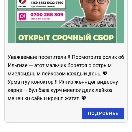
Уважаемые посетители ‼️ Посмотрите ролик об
Ильгизе — этот мальчик борется с острым
миелоидным лейкозом каждый день. 💖
Урматтуу коноктор ‼️ Илгиз жөнүндөгү видеону
көрүңүз — бул бала курч миелоиддик лейкоз
менен күн сайын күрөшүп жатат. 💖
ПОДРОБНЕЕ