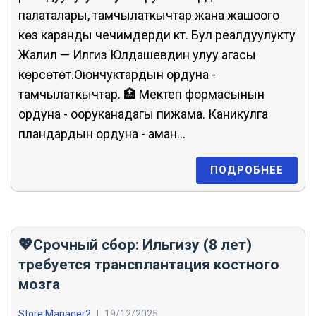
палаталары, тамчылаткычтар жана жашоого
көз каранды чечимдерди күтүү. Бул реалдуулукту
Жалил — Илгиз Юлдашевдин улуу агасы
көрсөтөт.Оюнчуктардын ордуна -
тамчылаткычтар. 🏥 Мектеп формасынын
ордуна - ооруканадагы пижама. Каникулга
пландардын ордуна - аман...
ПОДРОБНЕЕ
💖Срочный сбор: Ильгизу (8 лет)
требуется трансплантация костного
мозга
Store Manager2
|
19/12/2025