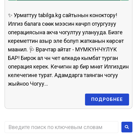
✨ Урматтуу tabilga.kg сайтынын коноктору!
Илгиз балага сөөк мээсин көчүрүп отургузуу
операциясына акча чогултуу уланууда. Бизге
кереметтин азыр эле болуп жатканын көрсөтүү
маанилүү. 🩺 Врачтар айтат - МҮМКҮНЧҮЛҮК
БАР! Бирок ал үчүн чет өлкөдө кымбат турган
операция керек. Кечигүүнүн ар бир мүнөтү Илгиздин
келечегине турат. Адамдарга таянган чогуу
жыйноо Чогуу...
ПОДРОБНЕЕ