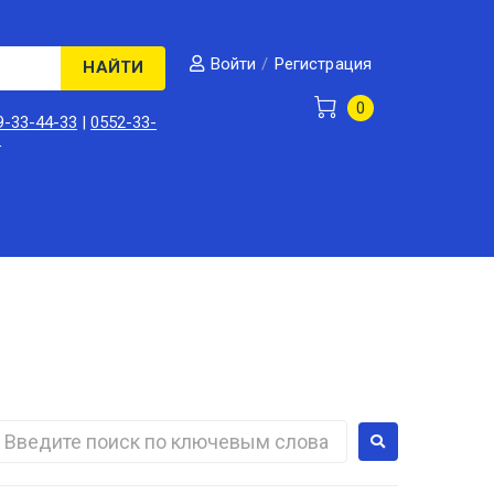
/
Регистрация
Войти
НАЙТИ
0
9-33-44-33
|
0552-33-
3