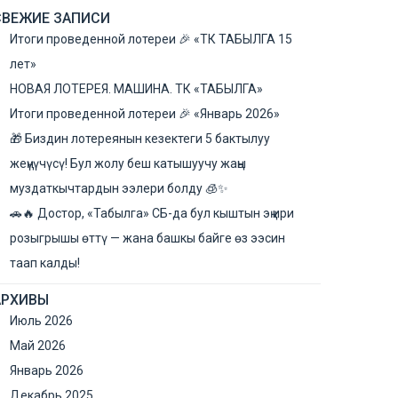
СВЕЖИЕ ЗАПИСИ
Итоги проведенной лотереи 🎉 «ТК ТАБЫЛГА 15
лет»
НОВАЯ ЛОТЕРЕЯ. МАШИНА. ТК «ТАБЫЛГА»​
Итоги проведенной лотереи 🎉 «Январь 2026»
🎁 Биздин лотереянын кезектеги 5 бактылуу
жеңүүчүсү! Бул жолу беш катышуучу жаңы
муздаткычтардын ээлери болду 🧊✨
🚗🔥 Достор, «Табылга» СБ-да бул кыштын эң ири
розыгрышы өттү — жана башкы байге өз ээсин
таап калды!
АРХИВЫ
Июль 2026
Май 2026
Январь 2026
Декабрь 2025