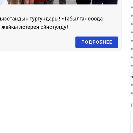
гызстандын тургундары! «Табылга» соода
жайкы лотерея ойнотулду!
ПОДРОБНЕЕ