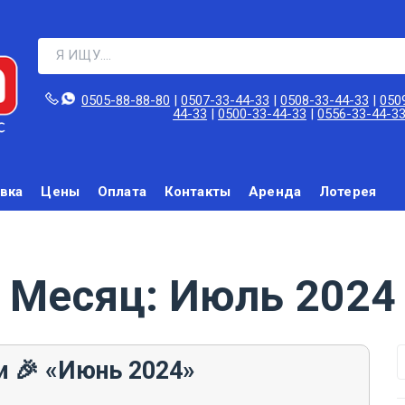
0505-88-88-80‬
|
0507-33-44-33
|
0508-33-44-33
|
050
44-33
|
0500-33-44-33
|
0556-33-44-3
вка
Цены
Оплата
Контакты
Аренда
Лотерея
Месяц:
Июль 2024
и 🎉 «Июнь 2024»