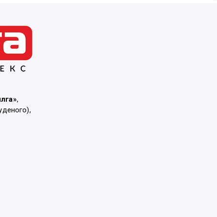
ылга»
,
уденого),