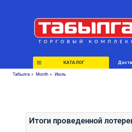
КАТАЛОГ
Доста
Табылга
»
Month
»
Июль
Итоги проведенной лотере