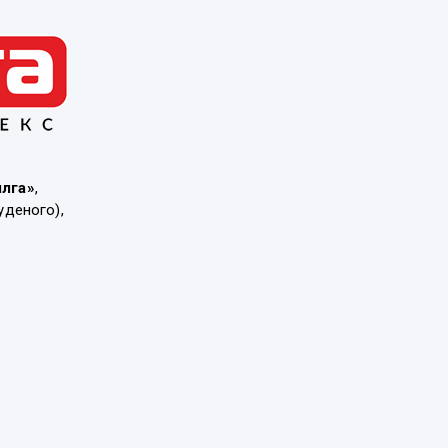
ылга»
,
уденого),