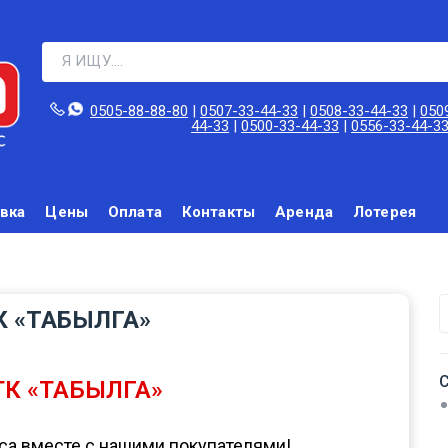
0505-88-88-80‬
|
0507-33-44-33
|
0508-33-44-33
|
050
44-33
|
0500-33-44-33
|
0556-33-44-3
вка
Цены
Оплата
Контакты
Аренда
Лотерея
 «ТАБЫЛГА»​
ТК «ТАБЫЛГА»
са вместе с нашими покупателями!