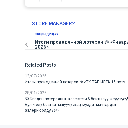
STORE MANAGER2
ПРЕДЫДУЩАЯ
Итоги проведенной лотереи 🎉 «Январ
2026»
Related Posts
13/07/2026
Итоги проведенной лотереи 🎉 «ТК ТАБЫЛГА 15 лет»
28/01/2026
🎁 Биздин лотереянын кезектеги 5 бактылуу жеңүүчүсү!
Бул жолу беш катышуучу жаңы муздаткычтардын
ээлери болду 🧊✨