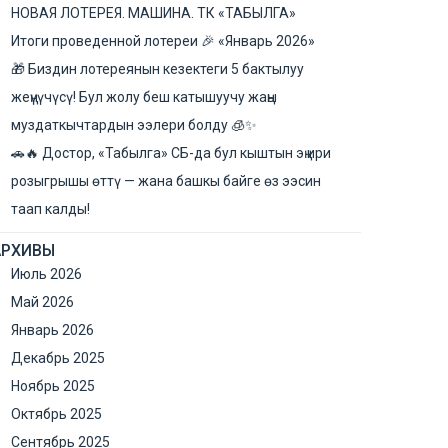
НОВАЯ ЛОТЕРЕЯ. МАШИНА. ТК «ТАБЫЛГА»​
Итоги проведенной лотереи 🎉 «Январь 2026»
🎁 Биздин лотереянын кезектеги 5 бактылуу
жеңүүчүсү! Бул жолу беш катышуучу жаңы
муздаткычтардын ээлери болду 🧊✨
🚗🔥 Достор, «Табылга» СБ-да бул кыштын эң ири
розыгрышы өттү — жана башкы байге өз ээсин
таап калды!
АРХИВЫ
Июль 2026
Май 2026
Январь 2026
Декабрь 2025
Ноябрь 2025
Октябрь 2025
Сентябрь 2025