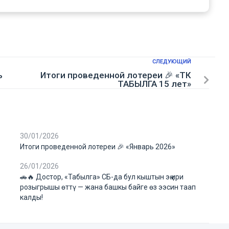
СЛЕДУЮЩИЙ
ь
Итоги проведенной лотереи 🎉 «ТК
ТАБЫЛГА 15 лет»
30/01/2026
Итоги проведенной лотереи 🎉 «Январь 2026»
26/01/2026
🚗🔥 Достор, «Табылга» СБ-да бул кыштын эң ири
розыгрышы өттү — жана башкы байге өз ээсин таап
калды!