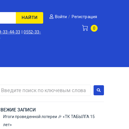
/
Регистрация
Войти
НАЙТИ
0
9-33-44-33
|
0552-33-
3
СВЕЖИЕ ЗАПИСИ
Итоги проведенной лотереи 🎉 «ТК ТАБЫЛГА 15
лет»