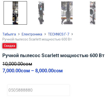
Табылга
Електроника
TECHNICS Г-7
Ручной пылесос Scarlett мощностью 600 Вт
Скидка
Ручной пылесос Scarlett мощностью 600 Вт
10,000.00
сом
7,000.00
сом
–
8,000.00
сом
P
h
o
n
e