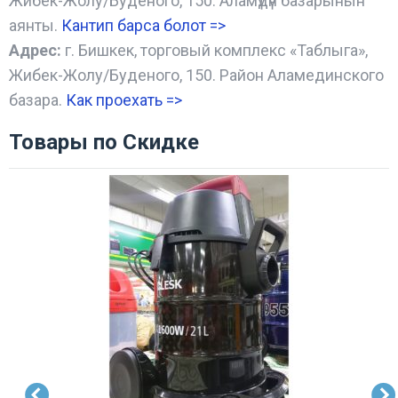
Жибек-Жолу/Буденого, 150. Аламүдүн базарынын
аянты.
Кантип барса болот
=>
Адрес:
г. Бишкек, торговый комплекс «Таблыга»,
Жибек-Жолу/Буденого, 150. Район Аламединского
базара.
Как проехать =
>
Товары по Скидке