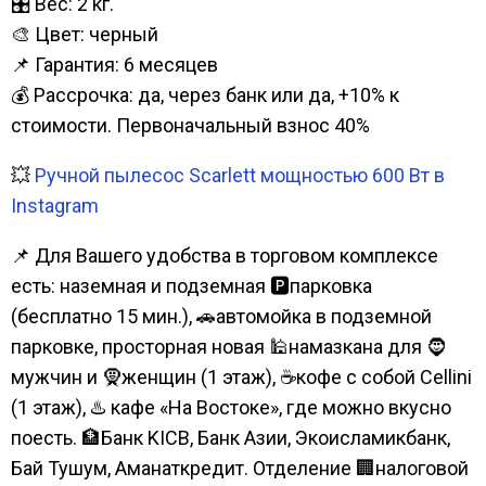
🎛️ Вес: 2 кг.
🎨 Цвет: черный
📌 Гарантия: 6 месяцев
💰 Рассрочка: да, через банк или да, +10% к
стоимости. Первоначальный взнос 40%
💥
Ручной пылесос Scarlett мощностью 600 Вт в
Instagram
📌 Для Вашего удобства в торговом комплексе
есть: наземная и подземная 🅿парковка
(бесплатно 15 мин.), 🚗автомойка в подземной
парковке, просторная новая 🕌намазкана для 🧔
мужчин и 🧕женщин (1 этаж), ☕кофе с собой Cellini
(1 этаж), ♨️ кафе «На Востоке», где можно вкусно
поесть. 🏦Банк KICB, Банк Азии, Экоисламикбанк,
Бай Тушум, Аманаткредит. Отделение 🏢налоговой