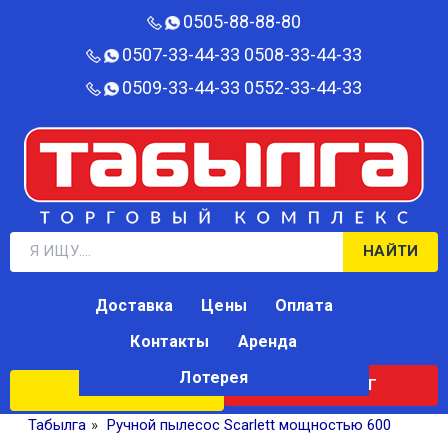
0505-88-88-80‬
0507-33-44-33
0508-33-44-33
0509-33-44-33
0552-33-44-33
НАЙТИ
Доставка
Цены
Оплата
Контакты
Аренда
Лотерея
КАТАЛОГ
ЛОТЕРЕЯ
Табылга
»
Ручной пылесос Scarlett мощностью 600