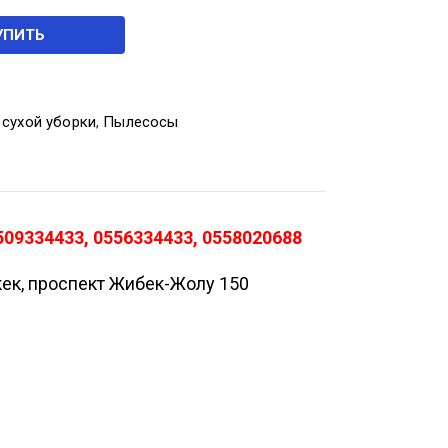
УПИТЬ
 сухой уборки
,
Пылесосы
09334433, 0556334433, 0558020688
кек, проспект Жибек-Жолу 150