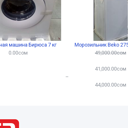
ная машина Бирюса 7 кг
Морозильник Beko 275
0.00
сом
49,000.00
сом
41,000.00
сом
–
44,000.00
сом