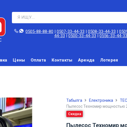
0505-88-88-80‬
|
0507-33-44-33
|
0508-33-44-33
|
050
44-33
|
0500-33-44-33
|
0556-33-44-3
вка
Цены
Оплата
Контакты
Аренда
Лотерея
Табылга
Електроника
TEC
Пылесос Техномир мощностью 
Скидка
Пылесос Техномир м