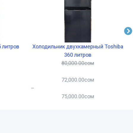
 литров
Холодильник двухкамерный Toshiba
360 литров
80,000.00
сом
72,000.00
сом
–
–
75,000.00
сом