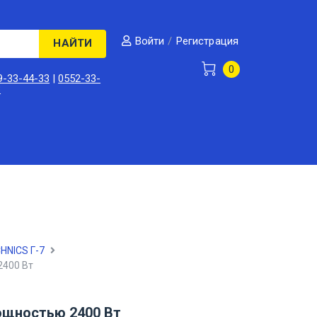
/
Регистрация
Войти
НАЙТИ
0
9-33-44-33
|
0552-33-
3
HNICS Г-7
2400 Вт
ощностью 2400 Вт