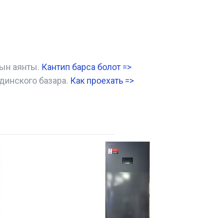
нын аянты.
Кантип барса болот
=>
динского базара.
Как проехать =
>