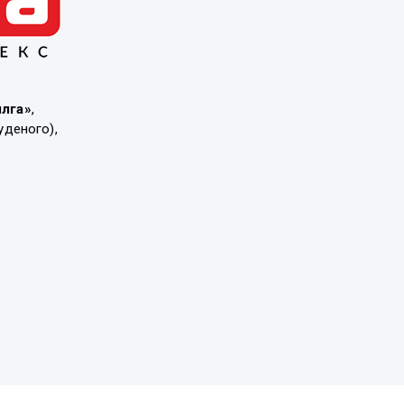
ылга»
,
уденого),