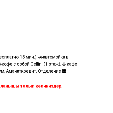
сплатно 15 мин.), 🚗автомойка в
е с собой Cellini (1 этаж), ♨️ кафе
шум, Аманаткредит. Отделение 🏢
айланышып алып келиниздер.