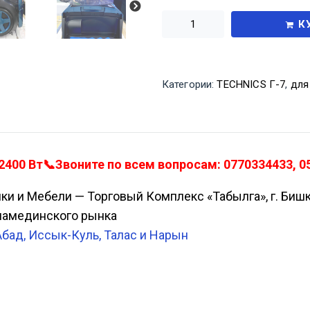
К
Категории:
TECHNICS Г-7
,
для
00 Вт📞Звоните по всем вопросам: 0770334433, 05
ики и Мебели — Торговый Комплекс «Табылга», г. Биш
Аламединского рынка
Абад, Иссык-Куль, Талас и Нарын