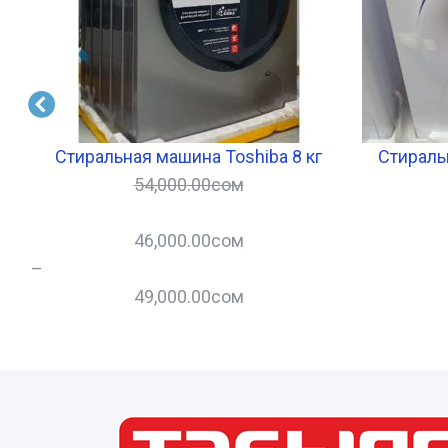
it
Стиральная машина Toshiba 8 кг
Стираль
54,000.00
сом
46,000.00
сом
–
49,000.00
сом