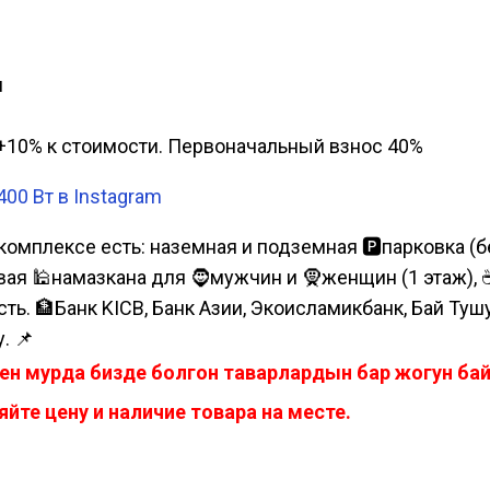
и
а, +10% к стоимости. Первоначальный взнос 40%
0 Вт в Instagram
комплексе есть: наземная и подземная 🅿парковка (бе
я 🕌намазкана для 🧔мужчин и 🧕женщин (1 этаж), ☕коф
сть. 🏦Банк KICB, Банк Азии, Экоисламикбанк, Бай Ту
. 📌
ен мурда бизде болгон таварлардын бар жогун б
йте цену и наличие товара на месте.