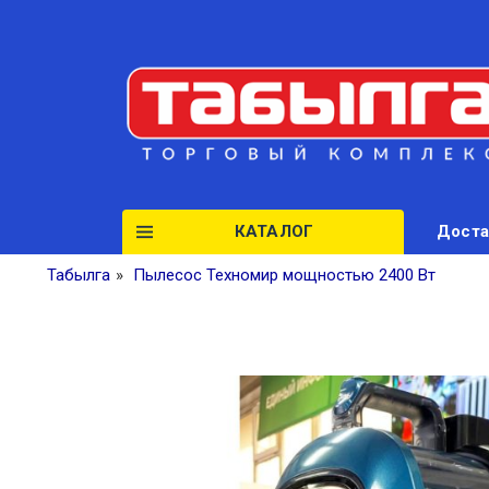
КАТАЛОГ
Доста
Табылга
»
Пылесос Техномир мощностью 2400 Вт