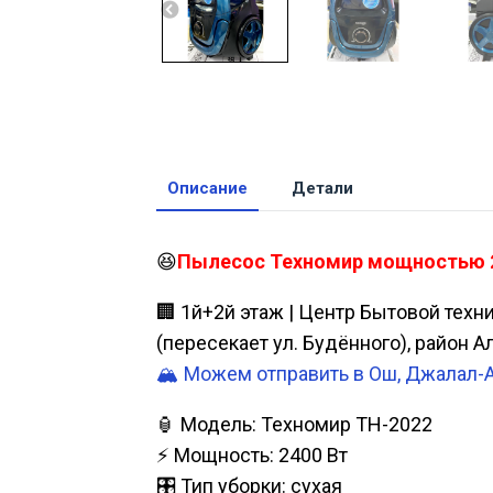
Описание
Детали
😆
Пылесос Техномир мощностью 24
🏢 1й+2й этаж | Центр Бытовой техн
(пересекает ул. Будённого), район 
🏔️ Можем отправить в Ош, Джалал-
🏮 Модель: Техномир TH-2022
⚡ Мощность: 2400 Вт
🎛️ Тип уборки: сухая