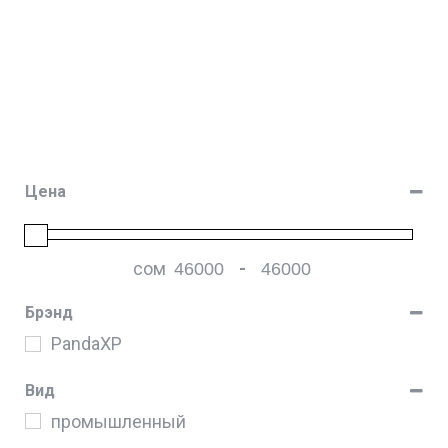
Цена
сом
-
Мин. цена
Макс. цена
Брэнд
PandaXP
Вид
промышленный