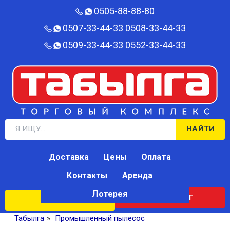
0505-88-88-80‬
0507-33-44-33
0508-33-44-33
0509-33-44-33
0552-33-44-33
НАЙТИ
Доставка
Цены
Оплата
Контакты
Аренда
Лотерея
КАТАЛОГ
ЛОТЕРЕЯ
Табылга
»
Промышленный пылесос