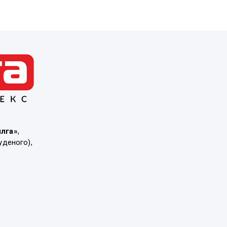
ылга»
,
уденого),