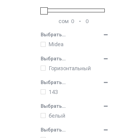
сом
-
Мин. цена
Макс. цена
Выбрать...
Midea
Выбрать...
Горизонтальный
Выбрать...
143
Выбрать...
белый
Выбрать...