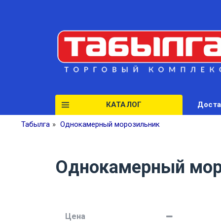
КАТАЛОГ
Доста
Табылга
»
Однокамерный морозильник
Однокамерный мор
Цена