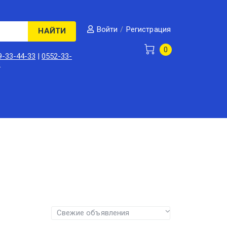
/
Регистрация
Войти
НАЙТИ
0
9-33-44-33
|
0552-33-
3