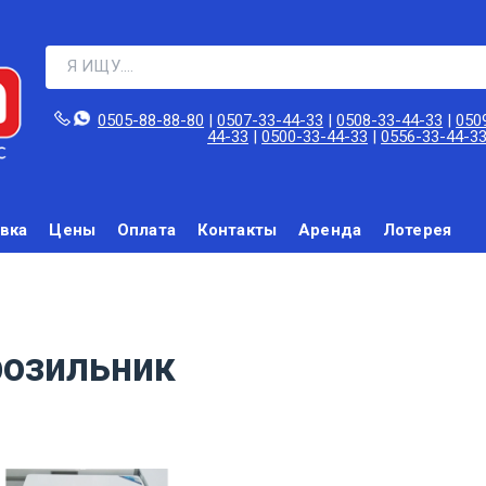
0505-88-88-80‬
|
0507-33-44-33
|
0508-33-44-33
|
050
44-33
|
0500-33-44-33
|
0556-33-44-3
вка
Цены
Оплата
Контакты
Аренда
Лотерея
озильник