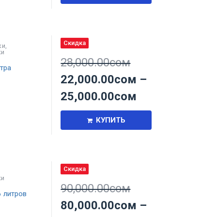
Скидка
ки
,
ки
28,000.00
сом
тра
22,000.00
сом
–
25,000.00
сом
КУПИТЬ
Скидка
ки
90,000.00
сом
 литров
80,000.00
сом
–