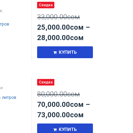
Скидка
и
,
33,000.00
сом
тров
25,000.00
сом
–
28,000.00
сом
КУПИТЬ
Скидка
ки
80,000.00
сом
 литров
70,000.00
сом
–
73,000.00
сом
КУПИТЬ