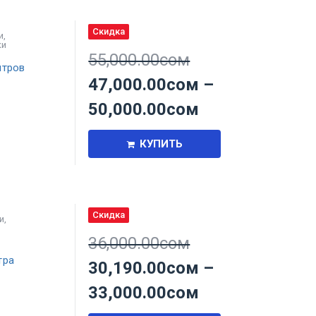
Скидка
и
,
ки
55,000.00
сом
итров
47,000.00
сом
–
50,000.00
сом
КУПИТЬ
Скидка
и
,
36,000.00
сом
тра
30,190.00
сом
–
33,000.00
сом