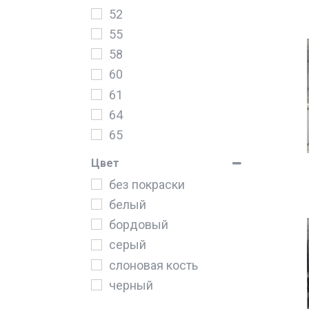
Luxell
52
Midea
55
Samsung
58
Simfer
60
SmartLife
61
Termikel
64
Veo
65
Zorg
66
Цвет
Техномир
67
без покраски
68
белый
70
бордовый
71
серый
72
слоновая кость
76
черный
77