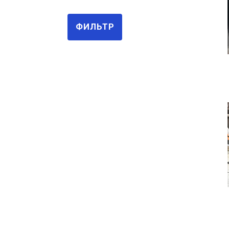
3000
3100
ФИЛЬТР
3200
3300
3500
700