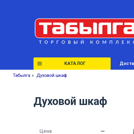
КАТАЛОГ
Доста
Табылга
»
Духовой шкаф
Духовой шкаф
Цена