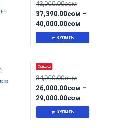
43,000.00
сом
тра
37,390.00
сом
–
40,000.00
сом
КУПИТЬ
Скидка
и
,
ки
34,000.00
сом
тров
26,000.00
сом
–
29,000.00
сом
КУПИТЬ