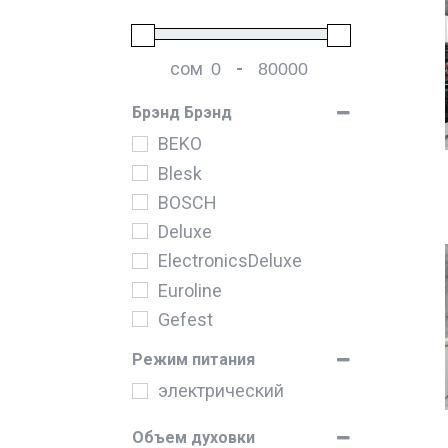
сом
-
Мин. цена
Макс. цена
Брэнд Брэнд
BEKO
Blesk
BOSCH
Deluxe
ElectronicsDeluxe
Euroline
Gefest
Gorenje
Режим питания
Hansa
электрический
Itimat
LG
Объем духовки