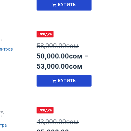
КУПИТЬ
Скидка
ки
58,000.00
сом
литров
50,000.00
сом
–
53,000.00
сом
КУПИТЬ
Скидка
ки
,
ки
43,000.00
сом
тра