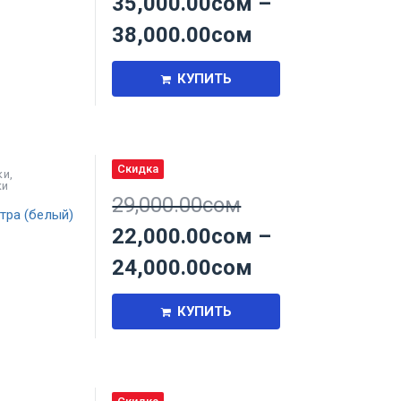
35,000.00
сом
–
38,000.00
сом
КУПИТЬ
Скидка
ки
,
ки
29,000.00
сом
тра (белый)
22,000.00
сом
–
24,000.00
сом
КУПИТЬ