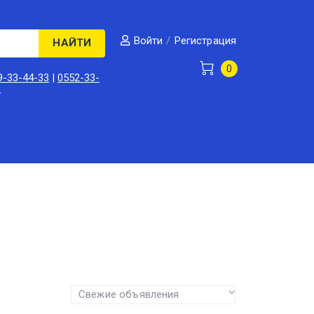
/
Регистрация
Войти
НАЙТИ
0
9-33-44-33
|
0552-33-
3