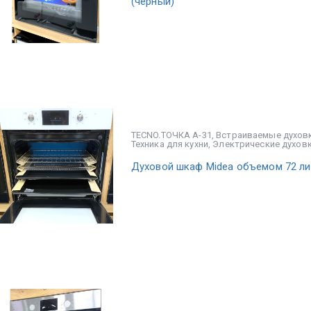
(черный)
TECNO.ТОЧКА А-31
,
Встраиваемые духов
Техника для кухни
,
Электрические духов
Духовой шкаф Midea объемом 72 ли