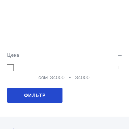
Цена
сом
-
Мин. цена
Макс. цена
ФИЛЬТР