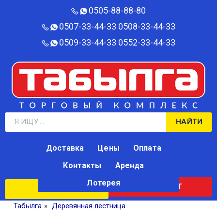
0505-88-88-80‬
0507-33-44-33
0508-33-44-33
0509-33-44-33
0552-33-44-33
НАЙТИ
Доставка
Цены
Оплата
Контакты
Аренда
Лотерея
КАТАЛОГ
ЛОТЕРЕЯ
Табылга
»
Деревянная лестница