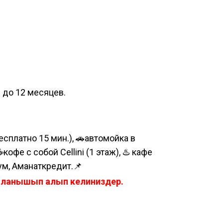
и до 12 месяцев.
сплатно 15 мин.), 🚗автомойка в
е с собой Cellini (1 этаж), ♨️ кафе
ум, Аманаткредит.📌
айланышып алып келиниздер.