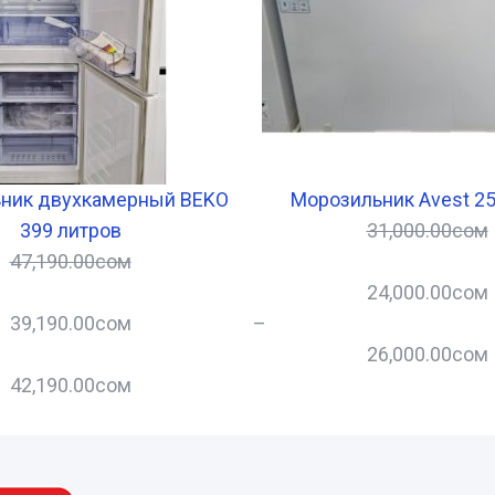
ник двухкамерный BEKO
Морозильник Avest 25
399 литров
31,000.00
сом
47,190.00
сом
24,000.00
сом
39,190.00
сом
–
26,000.00
сом
42,190.00
сом