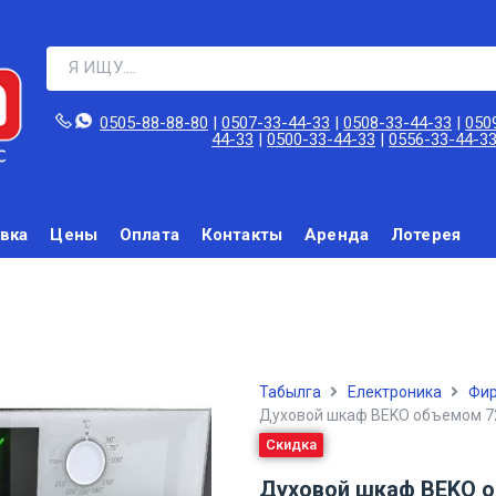
0505-88-88-80‬
|
0507-33-44-33
|
0508-33-44-33
|
050
44-33
|
0500-33-44-33
|
0556-33-44-3
вка
Цены
Оплата
Контакты
Аренда
Лотерея
Табылга
Електроника
Фир
Духовой шкаф BEKO объемом 7
Скидка
Духовой шкаф BEKO о