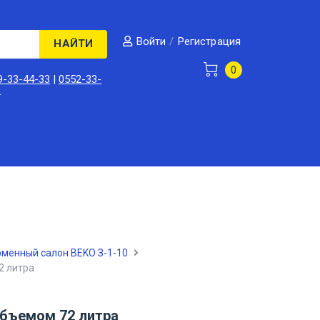
/
Регистрация
Войти
НАЙТИ
0
9-33-44-33
|
0552-33-
3
менный салон BEKO З-1-10
2 литра
бъемом 72 литра