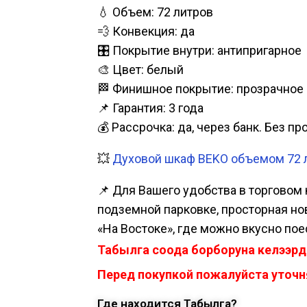
💧 Объем: 72 литров
💨 Конвекция: да
🎛️ Покрытие внутри: антипригарное
🎨 Цвет: белый
🏁 Финишное покрытие: прозрачное 
📌 Гарантия: 3 года
💰 Рассрочка: да, через банк. Без п
💥
Духовой шкаф BEKO объемом 72 л
📌 Для Вашего удобства в торговом 
подземной парковке, просторная нова
«На Востоке», где можно вкусно пое
Табылга соода борборуна келээрд
Перед покупкой пожалуйста уточня
Где находится Табылга?