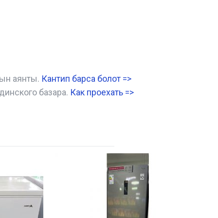
нын аянты.
Кантип барса болот
=>
динского базара.
Как проехать =
>