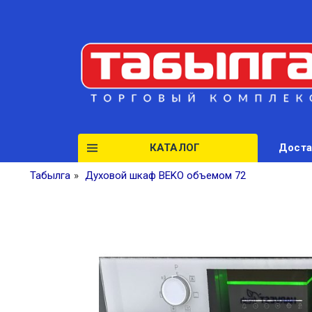
КАТАЛОГ
Доста
Табылга
»
Духовой шкаф BEKO объемом 72