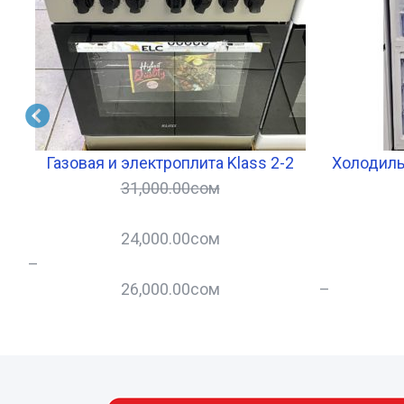
итр
Газовая и электроплита Klass 2-2
Холодиль
31,000.00
сом
24,000.00
сом
–
26,000.00
сом
–