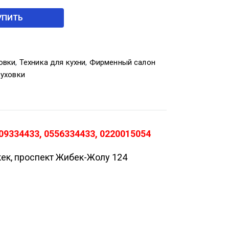
УПИТЬ
овки
,
Техника для кухни
,
Фирменный салон
духовки
9334433, 0556334433, 0220015054
кек, проспект Жибек-Жолу 124