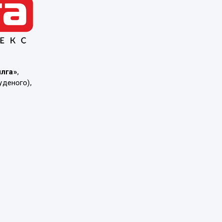
ылга»
,
уденого),