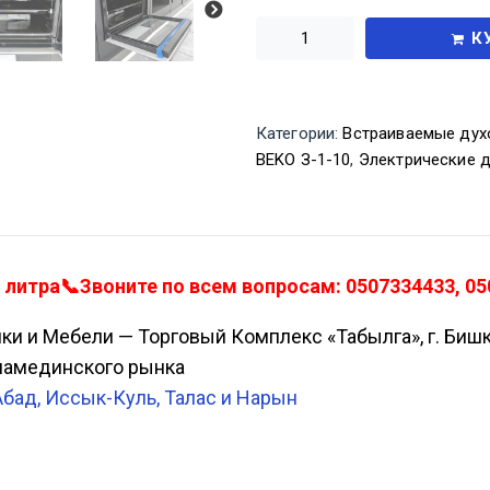
К
Категории:
Встраиваемые дух
BEKO З-1-10
,
Электрические 
итра📞Звоните по всем вопросам: 0507334433, 050
ики и Мебели — Торговый Комплекс «Табылга», г. Биш
Аламединского рынка
Абад, Иссык-Куль, Талас и Нарын