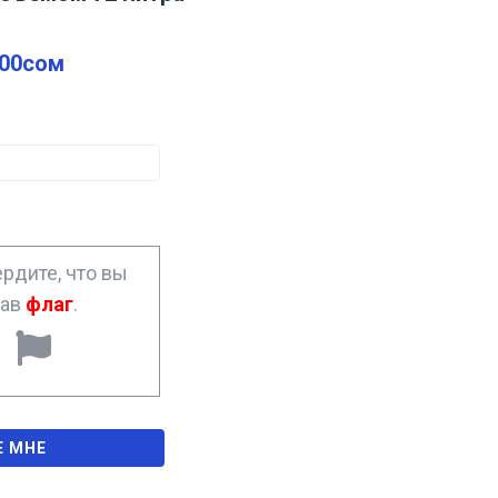
.00
сом
рдите, что вы
рав
флаг
.