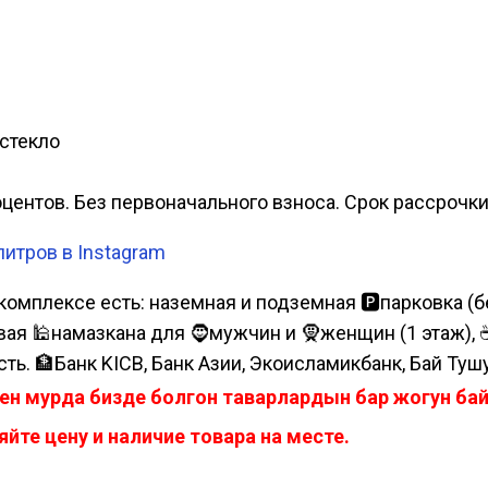
стекло
роцентов. Без первоначального взноса. Срок рассрочк
итров в Instagram
комплексе есть: наземная и подземная 🅿парковка (бе
я 🕌намазкана для 🧔мужчин и 🧕женщин (1 этаж), ☕коф
сть. 🏦Банк KICB, Банк Азии, Экоисламикбанк, Бай Туш
ен мурда бизде болгон таварлардын бар жогун б
йте цену и наличие товара на месте.