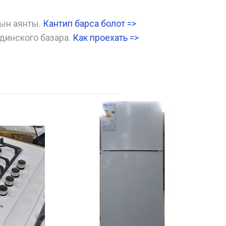
нын аянты.
Кантип барса болот
=>
динского базара.
Как проехать =
>