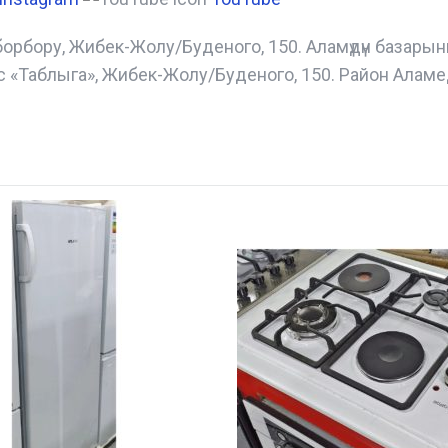
борбору, Жибек-Жолу/Буденого, 150. Аламүдүн базары
с «Таблыга», Жибек-Жолу/Буденого, 150. Район Аламе