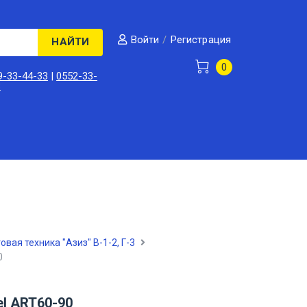
/
Регистрация
Войти
НАЙТИ
0
9-33-44-33
|
0552-33-
3
овая техника "Азиз" В-1-2, Г-3
0
l ART60-90