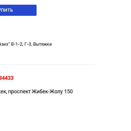
УПИТЬ
зиз" В-1-2, Г-3
,
Вытяжки
34433
кек, проспект Жибек-Жолу 150