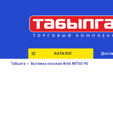
КАТАЛОГ
Доста
Табылга
»
Вытяжка плоская Artel ART60-90