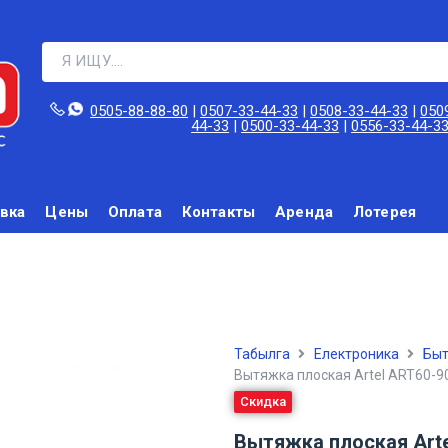
0505-88-88-80‬
|
0507-33-44-33
|
0508-33-44-33
|
050
44-33
|
0500-33-44-33
|
0556-33-44-3
вка
Цены
Оплата
Контакты
Аренда
Лотерея
Табылга
Електроника
Быт
Вытяжка плоская Artel ART60-9
Скидка
Вытяжка плоская Arte