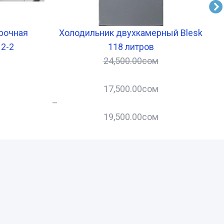
рочная
Холодильник двухкамерный Blesk
П
 2-2
118 литров
24,500.00
сом
17,500.00
сом
–
–
19,500.00
сом