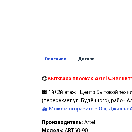
Описание
Детали
🙃
Вытяжка плоская Artel📞Звоните
🏢 1й+2й этаж | Центр Бытовой техн
(пересекает ул. Будённого), район 
🏔️ Можем отправить в Ош, Джалал-
Производитель:
Artel
Модель:
ART60-90