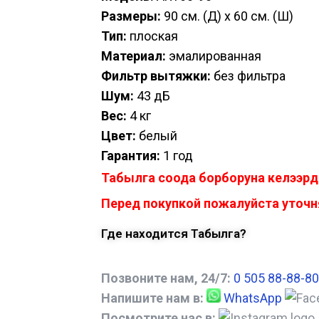
Размеры:
90 см. (Д) x 60 см. (Ш)
Тип:
плоская
Материал:
эмалированная
Фильтр вытяжки:
без фильтра
Шум:
43 дБ
Вес:
4 кг
Цвет:
белый
Гарантия:
1 год
Табылга соода борборуна келээрд
Перед покупкой пожалуйста уточня
Где находится Табылга?
Позвоните нам, 24/7:
0 505 88-88-80
Напишите нам в:
WhatsApp
Посмотрите нас в: