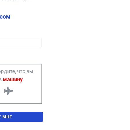
сом
рдите, что вы
ав
машину
.