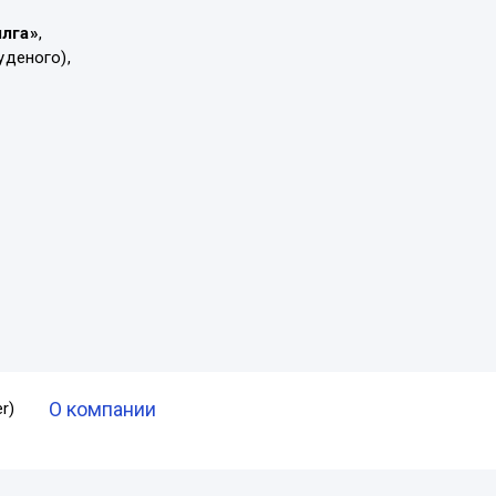
ылга»
,
уденого),
О компании
r)