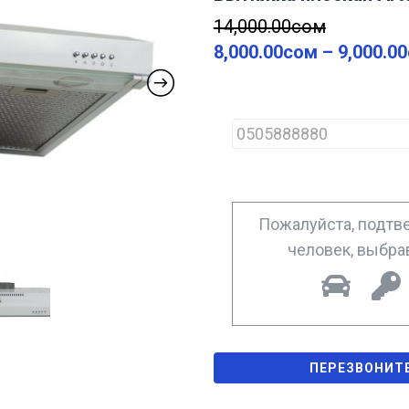
14,000.00
сом
8,000.00
сом
–
9,000.00
P
h
o
n
e
*
Пожалуйста, подтве
человек, выбр