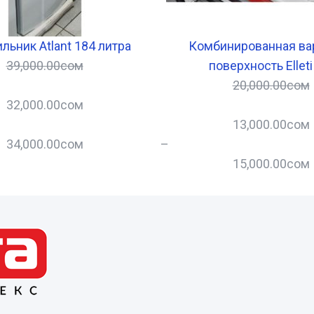
льник Atlant 184 литра
Комбинированная ва
39,000.00
сом
поверхность Elleti
20,000.00
сом
32,000.00
сом
13,000.00
сом
34,000.00
сом
–
15,000.00
сом