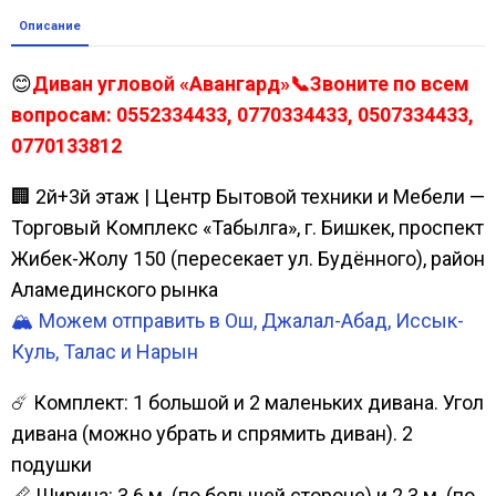
Описание
😊
Диван угловой «Авангард»📞Звоните по всем
вопросам: 0552334433, 0770334433, 0507334433,
0770133812
🏢 2й+3й этаж | Центр Бытовой техники и Мебели —
Торговый Комплекс «Табылга», г. Бишкек, проспект
Жибек-Жолу 150 (пересекает ул. Будённого), район
Аламединского рынка
🏔️ Можем отправить в Ош, Джалал-Абад, Иссык-
Куль, Талас и Нарын
☄️ Комплект: 1 большой и 2 маленьких дивана. Угол
дивана (можно убрать и спрямить диван). 2
подушки
📏 Ширина: 3.6 м. (по большей стороне) и 2.3 м. (по