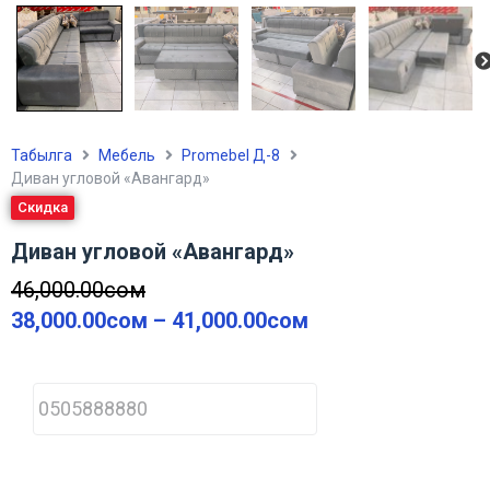
Табылга
Мебель
Promebel Д-8
Диван угловой «Авангард»
Скидка
Диван угловой «Авангард»
46,000.00
сом
38,000.00
сом
–
41,000.00
сом
P
h
o
n
e