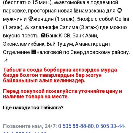
(бесплатно 15 мин.), 🚗автомойка в подземной
парковке, просторная новая 🕌намазкана для 🧔
мужчин и 🧕женщин (1 этаж), ☕кофе с собой Cellini
(1 этаж), ♨️ халал-кафе Салима (3 этаж) где можно
вкусно поесть. 🏦Банк KICB, Банк Азии,
Экоисламикбанк, Бай Тушум, Аманаткредит.
Отделение 🏢налоговой по Свердловскому району.
📌
Табылга соода борборуна келээрден мурда
бизде болгон таварлардын бар жогун
байланышып алып келиниздер.
Перед покупкой пожалуйста уточняйте цену и
наличие товара на месте.
Где находится Табылга?
Позвоните нам, 24/7:
0 505 88-88-80
,
0 505 33-44-