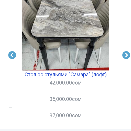
Стол со стульями "Самара" (лофт)
42,000.00
сом
35,000.00
сом
–
–
37,000.00
сом