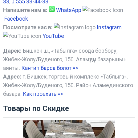
33
,
0 555 33-44-33
Напишите нам в:
WhatsApp
Facebook
Посмотрите нас в:
Instagram
YouTube
Дарек:
Бишкек ш., «Табылга» соода борбору,
Жибек-Жолу/Буденого, 150. Аламүдүн базарынын
аянты.
Кантип барса болот
=>
Адрес:
г. Бишкек, торговый комплекс «Таблыга»,
Жибек-Жолу/Буденого, 150. Район Аламединского
базара.
Как проехать =
>
Товары по Скидке