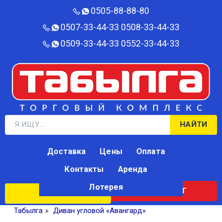
0505-88-88-80‬
0507-33-44-33
0508-33-44-33
0509-33-44-33
0552-33-44-33
НАЙТИ
Доставка
Цены
Оплата
Контакты
Аренда
Лотерея
КАТАЛОГ
ЛОТЕРЕЯ
Табылга
»
Диван угловой «Авангард»