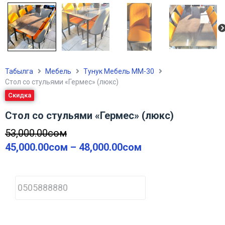
Табылга
Мебель
Тунук Мебель ММ-30
Стол со стульями «Гермес» (люкс)
Скидка
Стол со стульями «Гермес» (люкс)
53,000.00
сом
45,000.00
сом
–
48,000.00
сом
P
h
o
n
e