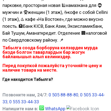
парковке, просторная новая 🕌намазкана для 🧔
мужчин и 🧕женщин (1 этаж), ☕кофе с собой Cellini
(1 этаж), ♨️ кафе «На Востоке», где можно вкусно
поесть. 🏦Банк KICB, Банк Азии, Экоисламикбанк,
Бай Тушум, Аманаткредит. Отделение 🏢налоговой
по Свердловскому району. 📌
Табылга соода борборуна келээрден мурда
бизде болгон таварлардын бар жогун
байланышып алып келиниздер.
Перед покупкой пожалуйста уточняйте цену и
наличие товара на месте.
Где находится Табылга?
Позвоните нам, 24/7:
0 505 88-88-80
,
0 505 33-44-
33
,
0 555 33-44-33
Напишите нам в:
WhatsApp