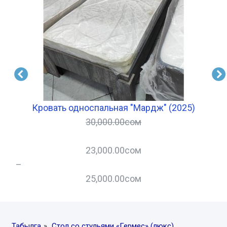
Кровать односпальная "Мардж" (2025)
30,000.00
сом
23,000.00
сом
–
–
25,000.00
сом
Табылга
»
Стол со стульями «Гермес» (люкс)