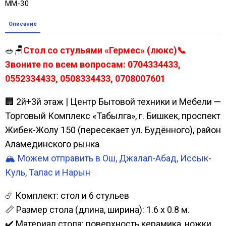
ММ-30
Описание
🥗🪑
Стол со стульями «Гермес» (люкс)📞
Звоните по всем вопросам: 0704334433,
0552334433, 0508334433, 0708007601
🏢 2й+3й этаж | Центр Бытовой техники и Мебели —
Торговый Комплекс «Табылга», г. Бишкек, проспект
Жибек-Жолу 150 (пересекает ул. Будённого), район
Аламединского рынка
🏔️ Можем отправить в Ош, Джалал-Абад, Иссык-
Куль, Талас и Нарын
☄️ Комплект: стол и 6 стульев
📏 Размер стола (длина, ширина): 1.6 х 0.8 м.
✔️ Материал стола: поверхность керамика, ножки