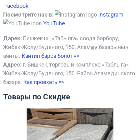
Facebook
Посмотрите нас в:
Instagram
YouTube
Дарек:
Бишкек ш., «Табылга» соода борбору,
Жибек-Жолу/Буденого, 150. Аламүдүн базарынын
аянты.
Кантип барса болот
=>
Адрес:
г. Бишкек, торговый комплекс «Таблыга»,
Жибек-Жолу/Буденого, 150. Район Аламединского
базара.
Как проехать =
>
Товары по Скидке