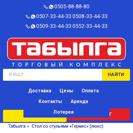
0505-88-88-80‬
0507-33-44-33
0508-33-44-33
0509-33-44-33
0552-33-44-33
НАЙТИ
Доставка
Цены
Оплата
Контакты
Аренда
Лотерея
КАТАЛОГ
ЛОТЕРЕЯ
Табылга
»
Стол со стульями «Гермес» (люкс)