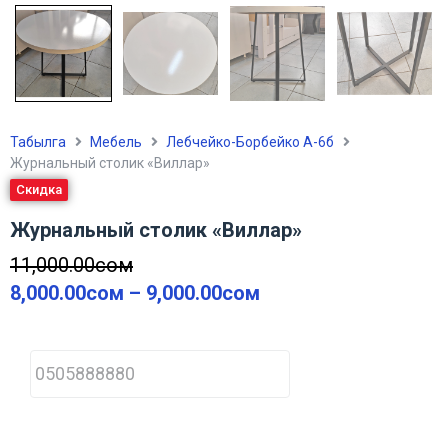
Табылга
Мебель
Лебчейко-Борбейко А-6б
Журнальный столик «Виллар»
Скидка
Журнальный столик «Виллар»
11,000.00
сом
8,000.00
сом
–
9,000.00
сом
P
h
o
n
e