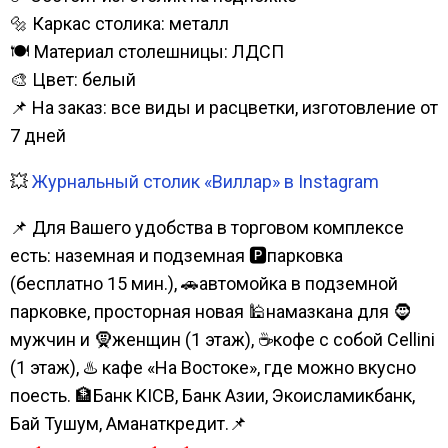
🔩 Каркас столика: металл
🍽️ Материал столешницы: ЛДСП
🎨 Цвет: белый
📌 На заказ: все виды и расцветки, изготовление от
7 дней
💥
Журнальный столик «Виллар» в Instagram
📌 Для Вашего удобства в торговом комплексе
есть: наземная и подземная 🅿парковка
(бесплатно 15 мин.), 🚗автомойка в подземной
парковке, просторная новая 🕌намазкана для 🧔
мужчин и 🧕женщин (1 этаж), ☕кофе с собой Cellini
(1 этаж), ♨️ кафе «На Востоке», где можно вкусно
поесть. 🏦Банк KICB, Банк Азии, Экоисламикбанк,
Бай Тушум, Аманаткредит.📌