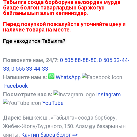
Табылга соода борборуна келээрден мурда
бизде болгон таварлардын бар жогун
байланышып алып келиниздер.
Перед покупкой пожалуйста уточняйте цену и
наличие товара на месте.
Где находится Табылга?
Позвоните нам, 24/7:
0 505 88-88-80
,
0 505 33-44-
33
,
0 555 33-44-33
Напишите нам в:
WhatsApp
Facebook
Посмотрите нас в:
Instagram
YouTube
Дарек:
Бишкек ш., «Табылга» соода борбору,
Жибек-Жолу/Буденого, 150. Аламүдүн базарынын
аянты.
Кантип барса болот
=>