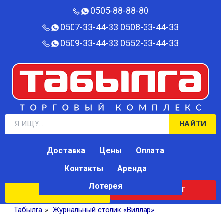
0505-88-88-80‬
0507-33-44-33
0508-33-44-33
0509-33-44-33
0552-33-44-33
НАЙТИ
Доставка
Цены
Оплата
Контакты
Аренда
Лотерея
КАТАЛОГ
ЛОТЕРЕЯ
Табылга
»
Журнальный столик «Виллар»