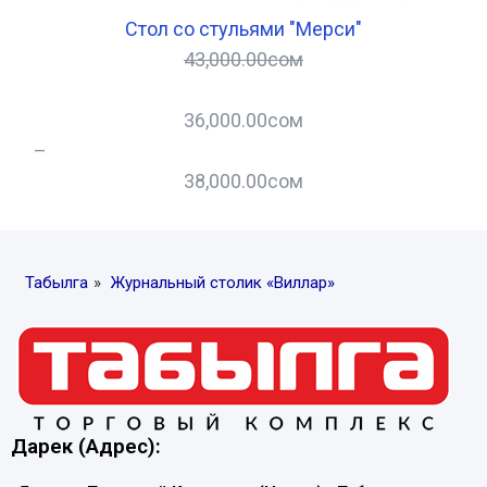
Стол со стульями "Мерси"
43,000.00
сом
36,000.00
сом
–
–
38,000.00
сом
Табылга
»
Журнальный столик «Виллар»
Дарек (Адрес):