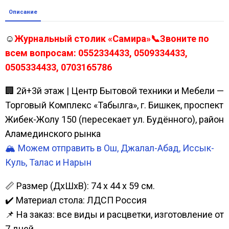
Описание
☺
Журнальный столик «Самира»📞Звоните по
всем вопросам: 0552334433, 0509334433,
0505334433, 0703165786
🏢 2й+3й этаж | Центр Бытовой техники и Мебели —
Торговый Комплекс «Табылга», г. Бишкек, проспект
Жибек-Жолу 150 (пересекает ул. Будённого), район
Аламединского рынка
🏔️ Можем отправить в Ош, Джалал-Абад, Иссык-
Куль, Талас и Нарын
📏 Размер (ДхШхВ): 74 х 44 х 59 см.
✔️ Материал стола: ЛДСП Россия
📌 На заказ: все виды и расцветки, изготовление от
7 дней