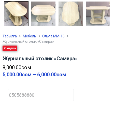
Табылга
Мебель
Ольга ММ-16
Журнальный столик «Самира»
Скидка
Журнальный столик «Самира»
8,000.00
сом
5,000.00
сом
–
6,000.00
сом
P
h
o
n
e