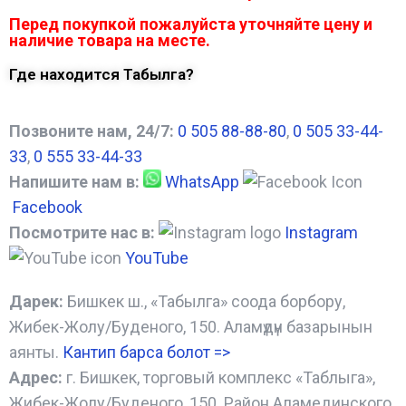
Перед покупкой пожалуйста уточняйте цену и
наличие товара на месте.
Где находится Табылга?
Позвоните нам, 24/7:
0 505 88-88-80
,
0 505 33-44-
33
,
0 555 33-44-33
Напишите нам в:
WhatsApp
Facebook
Посмотрите нас в:
Instagram
YouTube
Дарек:
Бишкек ш., «Табылга» соода борбору,
Жибек-Жолу/Буденого, 150. Аламүдүн базарынын
аянты.
Кантип барса болот
=>
Адрес:
г. Бишкек, торговый комплекс «Таблыга»,
Жибек-Жолу/Буденого, 150. Район Аламединского