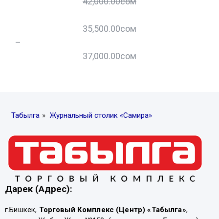
42,000.00
сом
35,500.00
сом
–
–
37,000.00
сом
Табылга
»
Журнальный столик «Самира»
Дарек (Адрес):
г.Бишкек,
Торговый Комплекс (Центр) «Табылга»
,