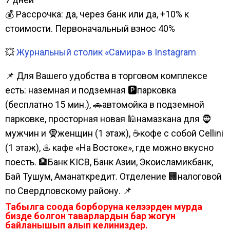
💰 Рассрочка: да, через банк или да, +10% к
стоимости. Первоначальный взнос 40%
💥
Журнальный столик «Самира» в Instagram
📌 Для Вашего удобства в торговом комплексе
есть: наземная и подземная 🅿парковка
(бесплатно 15 мин.), 🚗автомойка в подземной
парковке, просторная новая 🕌намазкана для 🧔
мужчин и 🧕женщин (1 этаж), ☕кофе с собой Cellini
(1 этаж), ♨️ кафе «На Востоке», где можно вкусно
поесть. 🏦Банк KICB, Банк Азии, Экоисламикбанк,
Бай Тушум, Аманаткредит. Отделение 🏢налоговой
по Свердловскому району. 📌
Табылга соода борборуна келээрден мурда
бизде болгон таварлардын бар жогун
байланышып алып келиниздер.