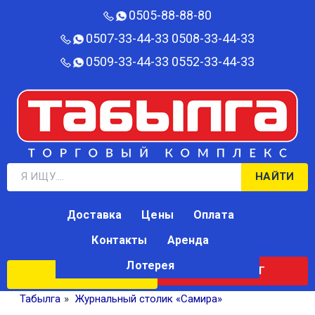
0505-88-88-80‬
0507-33-44-33
0508-33-44-33
0509-33-44-33
0552-33-44-33
НАЙТИ
Доставка
Цены
Оплата
Контакты
Аренда
Лотерея
КАТАЛОГ
ЛОТЕРЕЯ
Табылга
»
Журнальный столик «Самира»