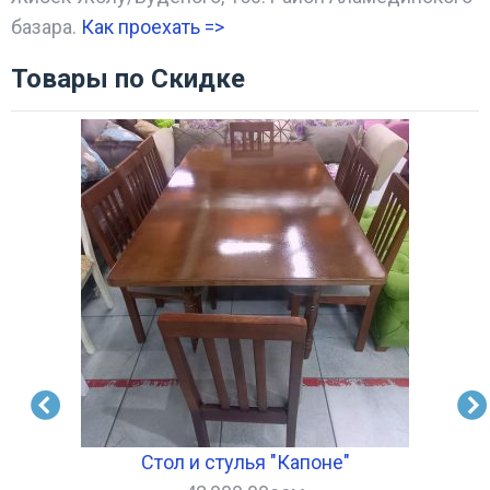
базара.
Как проехать =
>
Товары по Скидке
Стол и стулья "Капоне"