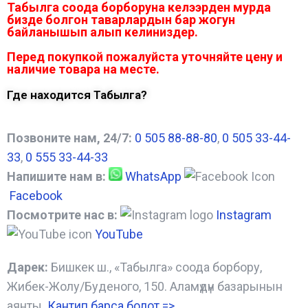
Табылга соода борборуна келээрден мурда
бизде болгон таварлардын бар жогун
байланышып алып келиниздер.
Перед покупкой пожалуйста уточняйте цену и
наличие товара на месте.
Где находится Табылга?
Позвоните нам, 24/7:
0 505 88-88-80
,
0 505 33-44-
33
,
0 555 33-44-33
Напишите нам в:
WhatsApp
Facebook
Посмотрите нас в:
Instagram
YouTube
Дарек:
Бишкек ш., «Табылга» соода борбору,
Жибек-Жолу/Буденого, 150. Аламүдүн базарынын
аянты.
Кантип барса болот
=>