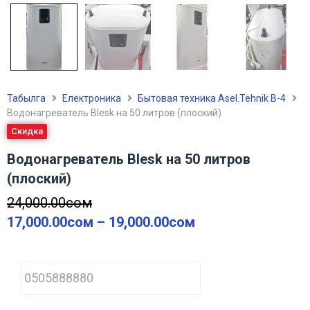
Табылга
Електроника
Бытовая техника Asel.Tehnik В-4
Водонагреватель Blesk на 50 литров (плоский)
Скидка
Водонагреватель Blesk на 50 литров
(плоский)
24,000.00
сом
17,000.00
сом
–
19,000.00
сом
P
h
o
n