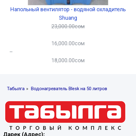
Напольный вентилятор - водяной охладитель
Shuang
23,000.00
сом
16,000.00
сом
–
–
18,000.00
сом
Табылга
»
Водонагреватель Blesk на 50 литров
Дарек (Адрес):