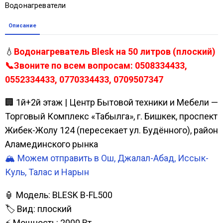
Водонагреватели
Описание
💧
Водонагреватель Blesk на 50 литров (плоский)
📞Звоните по всем вопросам: 0508334433,
0552334433, 0770334433, 0709507347
🏢 1й+2й этаж | Центр Бытовой техники и Мебели —
Торговый Комплекс «Табылга», г. Бишкек, проспект
Жибек-Жолу 124 (пересекает ул. Будённого), район
Аламединского рынка
🏔️ Можем отправить в Ош, Джалал-Абад, Иссык-
Куль, Талас и Нарын
🏮 Модель: BLESK B-FL500
🏷️ Вид: плоский
⚡ Мощность: 2000 Вт