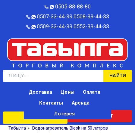
0505-88-88-80‬
0507-33-44-33
0508-33-44-33
0509-33-44-33
0552-33-44-33
НАЙТИ
Доставка
Цены
Оплата
Контакты
Аренда
Лотерея
КАТАЛОГ
ЛОТЕРЕЯ
Табылга
»
Водонагреватель Blesk на 50 литров