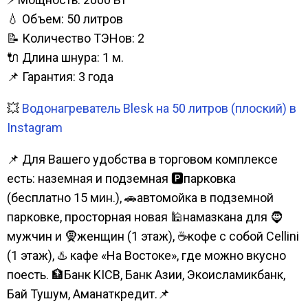
💧 Объем: 50 литров
📝 Количество ТЭНов: 2
🔌 Длина шнура: 1 м.
📌 Гарантия: 3 года
💥
Водонагреватель Blesk на 50 литров (плоский) в
Instagram
📌 Для Вашего удобства в торговом комплексе
есть: наземная и подземная 🅿парковка
(бесплатно 15 мин.), 🚗автомойка в подземной
парковке, просторная новая 🕌намазкана для 🧔
мужчин и 🧕женщин (1 этаж), ☕кофе с собой Cellini
(1 этаж), ♨️ кафе «На Востоке», где можно вкусно
поесть. 🏦Банк KICB, Банк Азии, Экоисламикбанк,
Бай Тушум, Аманаткредит.📌