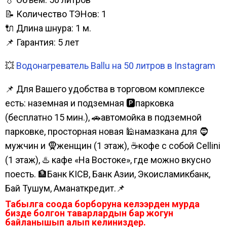
📝 Количество ТЭНов: 1
🔌 Длина шнура: 1 м.
📌 Гарантия: 5 лет
💥
Водонагреватель Ballu на 50 литров в Instagram
📌 Для Вашего удобства в торговом комплексе
есть: наземная и подземная 🅿парковка
(бесплатно 15 мин.), 🚗автомойка в подземной
парковке, просторная новая 🕌намазкана для 🧔
мужчин и 🧕женщин (1 этаж), ☕кофе с собой Cellini
(1 этаж), ♨️ кафе «На Востоке», где можно вкусно
поесть. 🏦Банк KICB, Банк Азии, Экоисламикбанк,
Бай Тушум, Аманаткредит.📌
Табылга соода борборуна келээрден мурда
бизде болгон таварлардын бар жогун
байланышып алып келиниздер.