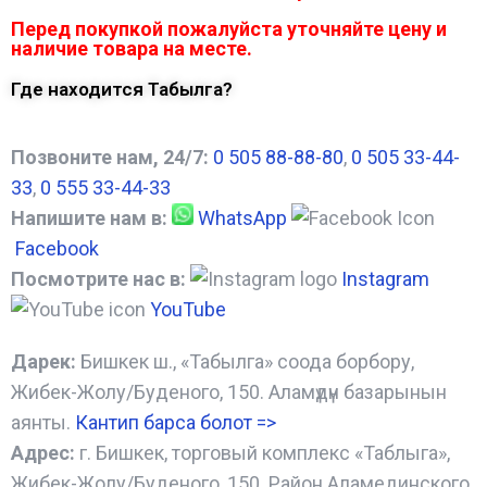
Перед покупкой пожалуйста уточняйте цену и
наличие товара на месте.
Где находится Табылга?
Позвоните нам, 24/7:
0 505 88-88-80
,
0 505 33-44-
33
,
0 555 33-44-33
Напишите нам в:
WhatsApp
Facebook
Посмотрите нас в:
Instagram
YouTube
Дарек:
Бишкек ш., «Табылга» соода борбору,
Жибек-Жолу/Буденого, 150. Аламүдүн базарынын
аянты.
Кантип барса болот
=>
Адрес:
г. Бишкек, торговый комплекс «Таблыга»,
Жибек-Жолу/Буденого, 150. Район Аламединского