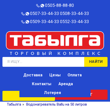
0505-88-88-80‬
0507-33-44-33
0508-33-44-33
0509-33-44-33
0552-33-44-33
НАЙТИ
Доставка
Цены
Оплата
Контакты
Аренда
Лотерея
КАТАЛОГ
ЛОТЕРЕЯ
Табылга
»
Водонагреватель Ballu на 50 литров