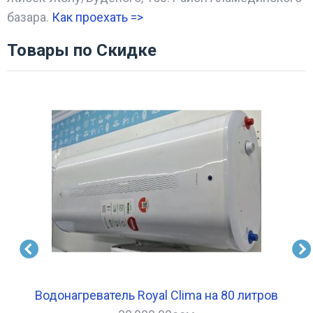
базара.
Как проехать =
>
Товары по Скидке
в
Водонагреватель Royal Clima на 80 литров