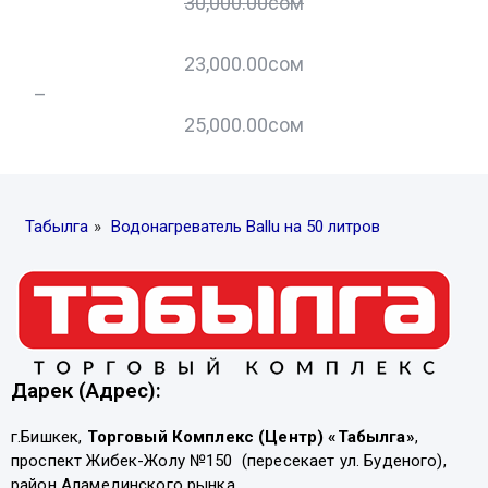
30,000.00
сом
23,000.00
сом
–
–
25,000.00
сом
Табылга
»
Водонагреватель Ballu на 50 литров
Дарек (Адрес):
г.Бишкек,
Торговый Комплекс (Центр) «Табылга»
,
проспект Жибек-Жолу №150 (пересекает ул. Буденого),
район Аламединского рынка