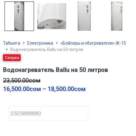
Табылга
Електроника
«Бойлеры и обогреватели» Ж-15
Водонагреватель Ballu на 50 литров
Скидка
Водонагреватель Ballu на 50 литров
23,500.00
сом
16,500.00
сом
–
18,500.00
сом
P
h
o
n
e