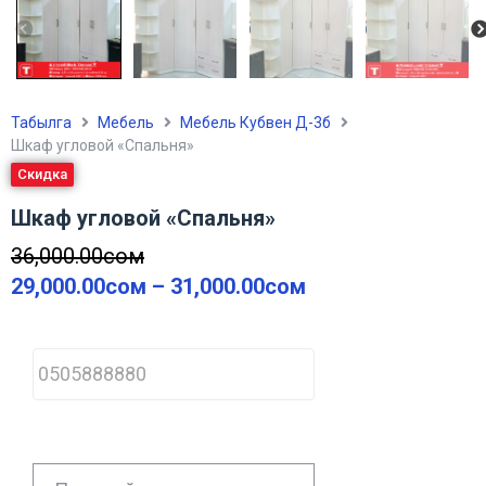
Табылга
Мебель
Мебель Кубвен Д-3б
Шкаф угловой «Спальня»
Скидка
Шкаф угловой «Спальня»
36,000.00
сом
29,000.00
сом
–
31,000.00
сом
P
h
o
n
e
*