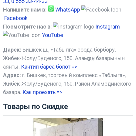
33
,
0 555 33-44-33
Напишите нам в:
WhatsApp
Facebook
Посмотрите нас в:
Instagram
YouTube
Дарек:
Бишкек ш., «Табылга» соода борбору,
Жибек-Жолу/Буденого, 150. Аламүдүн базарынын
аянты.
Кантип барса болот
=>
Адрес:
г. Бишкек, торговый комплекс «Таблыга»,
Жибек-Жолу/Буденого, 150. Район Аламединского
базара.
Как проехать =
>
Товары по Скидке