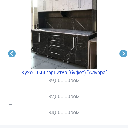
Кухонный гарнитур (буфет) "Алуара"
39,000.00
сом
32,000.00
сом
–
–
34,000.00
сом