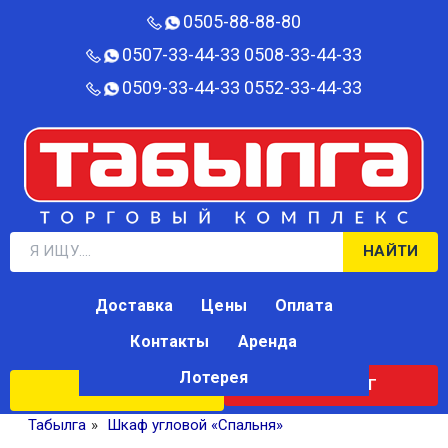
0505-88-88-80‬
0507-33-44-33
0508-33-44-33
0509-33-44-33
0552-33-44-33
НАЙТИ
Доставка
Цены
Оплата
Контакты
Аренда
Лотерея
КАТАЛОГ
ЛОТЕРЕЯ
Табылга
»
Шкаф угловой «Спальня»