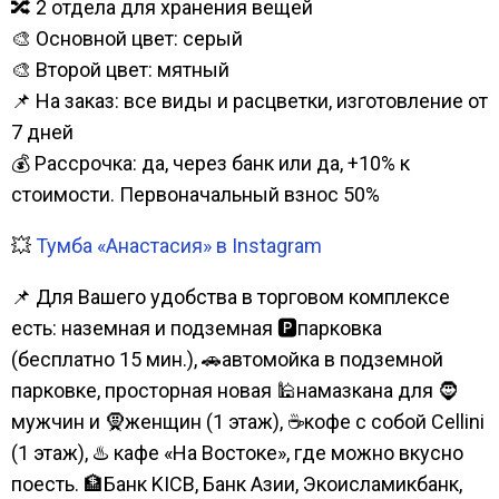
🔀 2 отдела для хранения вещей
🎨 Основной цвет: серый
🎨 Второй цвет: мятный
📌 На заказ: все виды и расцветки, изготовление от
7 дней
💰 Рассрочка: да, через банк или да, +10% к
стоимости. Первоначальный взнос 50%
💥
Тумба «Анастасия» в Instagram
📌 Для Вашего удобства в торговом комплексе
есть: наземная и подземная 🅿парковка
(бесплатно 15 мин.), 🚗автомойка в подземной
парковке, просторная новая 🕌намазкана для 🧔
мужчин и 🧕женщин (1 этаж), ☕кофе с собой Cellini
(1 этаж), ♨️ кафе «На Востоке», где можно вкусно
поесть. 🏦Банк KICB, Банк Азии, Экоисламикбанк,