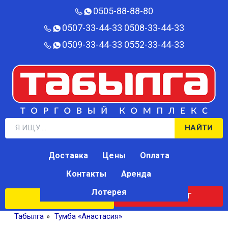
0505-88-88-80‬
0507-33-44-33
0508-33-44-33
0509-33-44-33
0552-33-44-33
НАЙТИ
Доставка
Цены
Оплата
Контакты
Аренда
Лотерея
КАТАЛОГ
ЛОТЕРЕЯ
Табылга
»
Тумба «Анастасия»