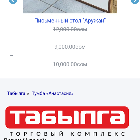
Письменный стол "Аружан"
12,000.00
сом
9,000.00
сом
–
–
10,000.00
сом
Табылга
»
Тумба «Анастасия»