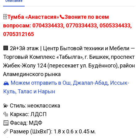
Описание
🗄️
Тумба «Анастасия»📞Звоните по всем
вопросам: 0704334433, 0770334433, 0505334433,
0705312165
🏢 2й+3й этаж | Центр Бытовой техники и Мебели —
Торговый Комплекс «Табылга», г. Бишкек, проспект
Жибек-Жолу 124 (пересекает ул. Будённого), район
Аламединского рынка
🏔️ Можем отправить в Ош, Джалал-Абад, Иссык-
Куль, Талас и Нарын
💫 Стиль: неоклассика
🔩 Каркас: ЛДСП
🪟 Фасад: МДФ
📏 Размер (ШхВхГ): 1.8 х 0.6 х 0.45 м.