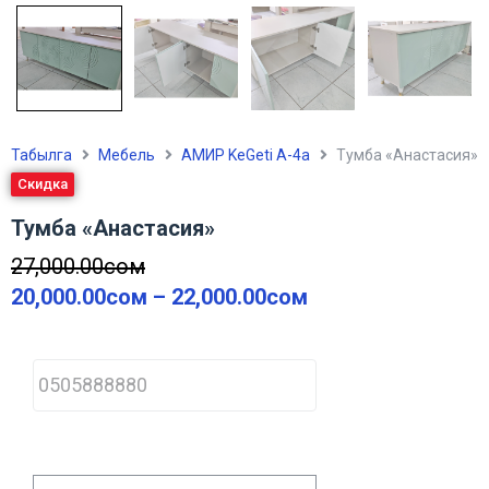
Табылга
Мебель
АМИР KeGeti А-4а
Тумба «Анастасия»
Скидка
Тумба «Анастасия»
27,000.00
сом
20,000.00
сом
–
22,000.00
сом
P
h
o
n
e
*