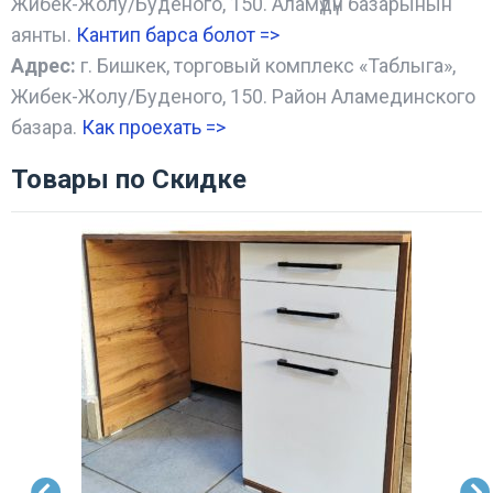
Жибек-Жолу/Буденого, 150. Аламүдүн базарынын
аянты.
Кантип барса болот
=>
Адрес:
г. Бишкек, торговый комплекс «Таблыга»,
Жибек-Жолу/Буденого, 150. Район Аламединского
базара.
Как проехать =
>
Товары по Скидке