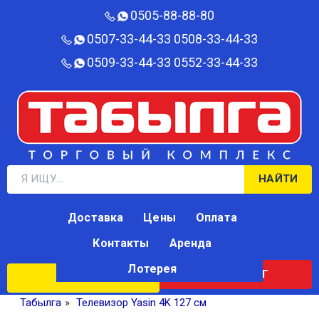
0505-88-88-80‬
0507-33-44-33
0508-33-44-33
0509-33-44-33
0552-33-44-33
НАЙТИ
Доставка
Цены
Оплата
Контакты
Аренда
Лотерея
КАТАЛОГ
ЛОТЕРЕЯ
Табылга
»
Телевизор Yasin 4K 127 см