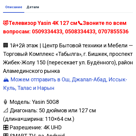
Описание
Детали
🤣Телевизор Yasin 4K 127 см📞Звоните по всем
вопросам: 0509334433, 0508334433, 0707855536
🏢 1й+2й этаж | Центр Бытовой техники и Мебели —
Торговый Комплекс «Табылга», г. Бишкек, проспект
Жибек-Жолу 150 (пересекает ул. Будённого), район
Аламединского рынка
🏔️ Можем отправить в Ош, Джалал-Абад, Иссык-
Куль, Талас и Нарын
🏮 Модель: Yasin 50G8
📐 Диагональ: 50 дюймов или 127 см
(длина×ширина: 110×64 см.)
🎛️ Разрешение: 4K UHD
🎛️ SMART TV: да, Android