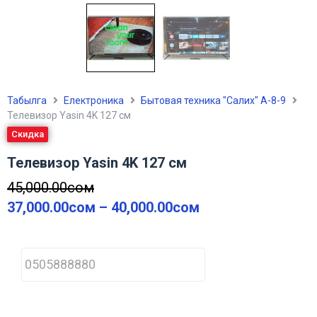
Табылга
Електроника
Бытовая техника "Салих" А-8-9
Телевизор Yasin 4K 127 см
Скидка
Телевизор Yasin 4K 127 см
45,000.00
сом
37,000.00
сом
–
40,000.00
сом
P
h
o
n
e