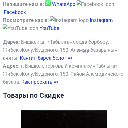
Напишите нам в:
WhatsApp
Facebook
Посмотрите нас в:
Instagram
YouTube
Дарек:
Бишкек ш., «Табылга» соода борбору,
Жибек-Жолу/Буденого, 150. Аламүдүн базарынын
аянты.
Кантип барса болот
=>
Адрес:
г. Бишкек, торговый комплекс «Таблыга»,
Жибек-Жолу/Буденого, 150. Район Аламединского
базара.
Как проехать =
>
Товары по Скидке