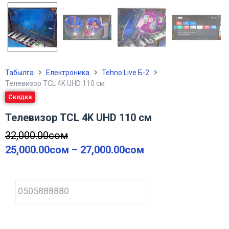
Табылга
Електроника
Tehno Live Б-2
Телевизор TCL 4K UHD 110 см
Скидка
Телевизор TCL 4K UHD 110 см
32,000.00
сом
25,000.00
сом
–
27,000.00
сом
P
h
o
n
e