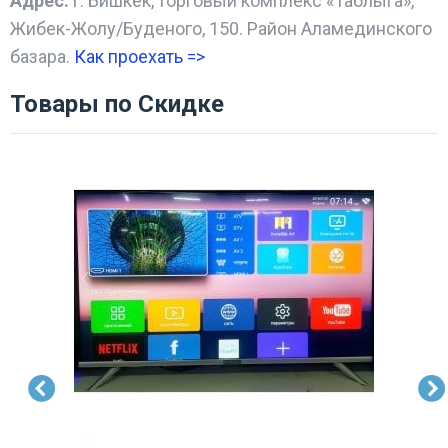
Адрес:
г. Бишкек, торговый комплекс «Таблыга»,
Жибек-Жолу/Буденого, 150. Район Аламединского
базара.
Как проехать =
>
Товары по Скидке