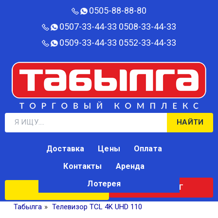
0505-88-88-80‬
0507-33-44-33
0508-33-44-33
0509-33-44-33
0552-33-44-33
НАЙТИ
Доставка
Цены
Оплата
Контакты
Аренда
Лотерея
КАТАЛОГ
ЛОТЕРЕЯ
Табылга
»
Телевизор TCL 4K UHD 110