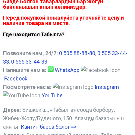
бизде болгон таварлардын бар жогун
байланышып алып келиниздер.
Перед покупкой пожалуйста уточняйте цену и
наличие товара на месте.
Где находится Табылга?
Позвоните нам, 24/7:
0 505 88-88-80
,
0 505 33-44-
33
,
0 555 33-44-33
Напишите нам в:
WhatsApp
Facebook
Посмотрите нас в:
Instagram
YouTube
Дарек:
Бишкек ш., «Табылга» соода борбору,
Жибек-Жолу/Буденого, 150. Аламүдүн базарынын
аянты.
Кантип барса болот
=>