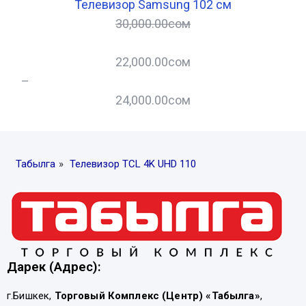
Телевизор Samsung 102 см
30,000.00
сом
22,000.00
сом
–
–
24,000.00
сом
Табылга
»
Телевизор TCL 4K UHD 110
Дарек (Адрес):
г.Бишкек,
Торговый Комплекс (Центр) «Табылга»
,