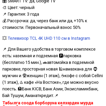
🎛️ SMART TV: да, Google TV
🎨 Цвет: черный
📌 Гарантия: 3 года
💰 Рассрочка: да, через банк или да, +10% к
стоимости. Первоначальный взнос 50%
💥
Телевизор TCL 4K UHD 110 см в Instagram
📌 Для Вашего удобства в торговом комплексе
есть: наземная и подземная 🅿парковка
(бесплатно 15 мин.), 🚗автомойка в подземной
парковке, просторная новая 🕌намазкана для 🧔
мужчин и 🧕женщин (1 этаж), ☕кофе с собой Cellini
(1 этаж), ♨️ кафе «На Востоке», где можно вкусно
поесть. 🏦Банк KICB, Банк Азии, Экоисламикбанк,
Бай Тушум, Аманаткредит.📌
Табылга соода борборуна келээрден мурда