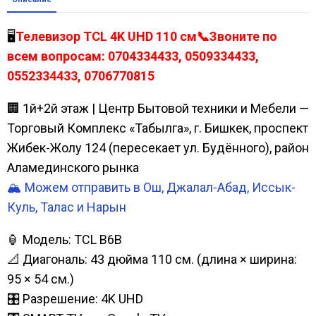
🖥️
Телевизор TCL 4K UHD 110 см📞Звоните по
всем вопросам: 0704334433, 0509334433,
0552334433, 0706770815
🏢 1й+2й этаж | Центр Бытовой техники и Мебели —
Торговый Комплекс «Табылга», г. Бишкек, проспект
Жибек-Жолу 124 (пересекает ул. Будённого), район
Аламединского рынка
🏔️ Можем отправить в Ош, Джалал-Абад, Иссык-
Куль, Талас и Нарын
🏮 Модель: TCL B6B
📐 Диагональ: 43 дюйма 110 см. (длина × ширина:
95 × 54 см.)
🎛️ Разрешение: 4K UHD