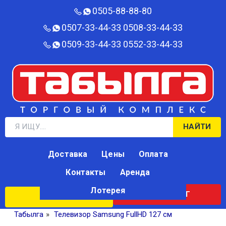
0505-88-88-80‬
0507-33-44-33
0508-33-44-33
0509-33-44-33
0552-33-44-33
НАЙТИ
Доставка
Цены
Оплата
Контакты
Аренда
Лотерея
КАТАЛОГ
ЛОТЕРЕЯ
Табылга
»
Телевизор Samsung FullHD 127 см