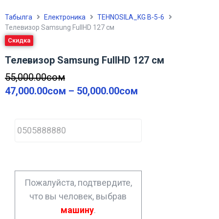
Табылга
Електроника
TEHNOSILA_KG В-5-6
Телевизор Samsung FullHD 127 см
Скидка
Телевизор Samsung FullHD 127 см
55,000.00
сом
47,000.00
сом
–
50,000.00
сом
P
h
o
n
e
*
Пожалуйста, подтвердите,
что вы человек, выбрав
машину
.