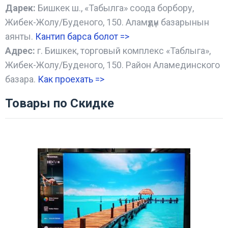
Дарек:
Бишкек ш., «Табылга» соода борбору,
Жибек-Жолу/Буденого, 150. Аламүдүн базарынын
аянты.
Кантип барса болот
=>
Адрес:
г. Бишкек, торговый комплекс «Таблыга»,
Жибек-Жолу/Буденого, 150. Район Аламединского
базара.
Как проехать =
>
Товары по Скидке