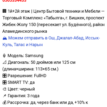
0505334433
🏢 1й+2й этаж | Центр Бытовой техники и Мебели —
Торговый Комплекс «Табылга», г. Бишкек, проспект
Жибек-Жолу 150 (пересекает ул. Будённого), район
Аламединского рынка
🏔️ Можем отправить в Ош, Джалал-Абад, Иссык-
Куль, Талас и Нарын
🏮 Модель: Samsung
📐 Диагональ: 50 дюймов или 125 см
(длина×ширина: 113×65 см.)
🎛️ Разрешение: FullHD
🎛️ SMART TV: да
🎨 Цвет: черный
📌 Гарантия: 3 года
💰 Рассрочка: да, через банк или да, +10% к