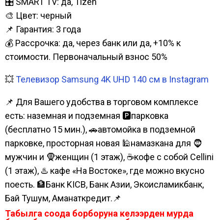
🎛️ SMART TV: да, Tizen
🎨 Цвет: черный
📌 Гарантия: 3 года
💰 Рассрочка: да, через банк или да, +10% к
стоимости. Первоначальный взнос 50%
💥
Телевизор Samsung 4K UHD 140 см в Instagram
📌 Для Вашего удобства в торговом комплексе
есть: наземная и подземная 🅿парковка
(бесплатно 15 мин.), 🚗автомойка в подземной
парковке, просторная новая 🕌намазкана для 🧔
мужчин и 🧕женщин (1 этаж), ☕кофе с собой Cellini
(1 этаж), ♨️ кафе «На Востоке», где можно вкусно
поесть. 🏦Банк KICB, Банк Азии, Экоисламикбанк,
Бай Тушум, Аманаткредит.📌
Табылга соода борборуна келээрден мурда