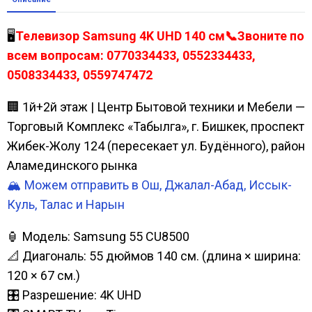
🖥️
Телевизор Samsung 4K UHD 140 см📞Звоните по
всем вопросам: 0770334433, 0552334433,
0508334433, 0559747472
🏢 1й+2й этаж | Центр Бытовой техники и Мебели —
Торговый Комплекс «Табылга», г. Бишкек, проспект
Жибек-Жолу 124 (пересекает ул. Будённого), район
Аламединского рынка
🏔️ Можем отправить в Ош, Джалал-Абад, Иссык-
Куль, Талас и Нарын
🏮 Модель: Samsung 55 CU8500
📐 Диагональ: 55 дюймов 140 см. (длина × ширина:
120 × 67 см.)
🎛️ Разрешение: 4K UHD