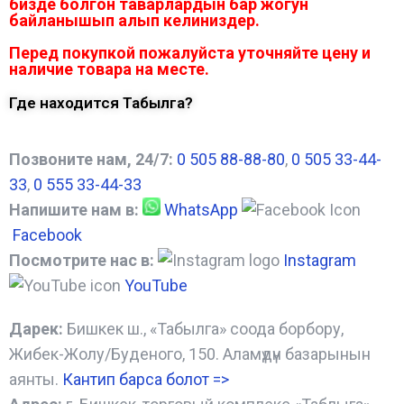
бизде болгон таварлардын бар жогун
байланышып алып келиниздер.
Перед покупкой пожалуйста уточняйте цену и
наличие товара на месте.
Где находится Табылга?
Позвоните нам, 24/7:
0 505 88-88-80
,
0 505 33-44-
33
,
0 555 33-44-33
Напишите нам в:
WhatsApp
Facebook
Посмотрите нас в:
Instagram
YouTube
Дарек:
Бишкек ш., «Табылга» соода борбору,
Жибек-Жолу/Буденого, 150. Аламүдүн базарынын
аянты.
Кантип барса болот
=>