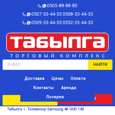
0505-88-88-80‬
0507-33-44-33
0508-33-44-33
0509-33-44-33
0552-33-44-33
НАЙТИ
Доставка
Цены
Оплата
Контакты
Аренда
Лотерея
КАТАЛОГ
ЛОТЕРЕЯ
Табылга
»
Телевизор Samsung 4K UHD 140