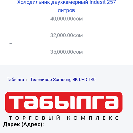
Холодильник двухкамерный Indesit 257
литров
40,000.00
сом
32,000.00
сом
–
–
35,000.00
сом
Табылга
»
Телевизор Samsung 4K UHD 140
Дарек (Адрес):