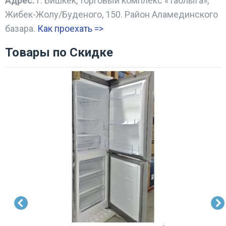
Адрес:
г. Бишкек, торговый комплекс «Таблыга»,
Жибек-Жолу/Буденого, 150. Район Аламединского
базара.
Как проехать =
>
Товары по Скидке