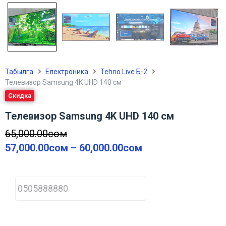
Табылга
Електроника
Tehno Live Б-2
Телевизор Samsung 4K UHD 140 см
Скидка
Телевизор Samsung 4K UHD 140 см
65,000.00
сом
57,000.00
сом
–
60,000.00
сом
P
h
o
n
e