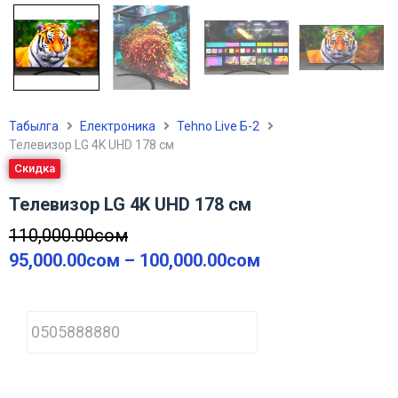
Табылга
Електроника
Tehno Live Б-2
Телевизор LG 4K UHD 178 см
Скидка
Телевизор LG 4K UHD 178 см
110,000.00
сом
95,000.00
сом
–
100,000.00
сом
P
h
o
n
e