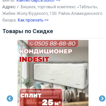
аянты.
Кантип барса болот
=>
Адрес:
г. Бишкек, торговый комплекс «Таблыга»,
Жибек-Жолу/Буденого, 150. Район Аламединского
базара.
Как проехать =
>
Товары по Скидке