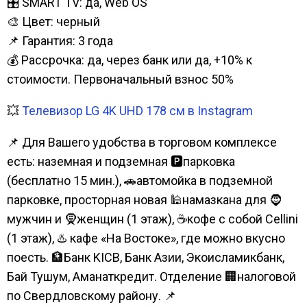
🎛️ SMART TV: да, Web OS
🎨 Цвет: черный
📌 Гарантия: 3 года
💰 Рассрочка: да, через банк или да, +10% к
стоимости. Первоначальный взнос 50%
💥
Телевизор LG 4K UHD 178 см в Instagram
📌 Для Вашего удобства в торговом комплексе
есть: наземная и подземная 🅿парковка
(бесплатно 15 мин.), 🚗автомойка в подземной
парковке, просторная новая 🕌намазкана для 🧔
мужчин и 🧕женщин (1 этаж), ☕кофе с собой Cellini
(1 этаж), ♨️ кафе «На Востоке», где можно вкусно
поесть. 🏦Банк KICB, Банк Азии, Экоисламикбанк,
Бай Тушум, Аманаткредит. Отделение 🏢налоговой
по Свердловскому району. 📌