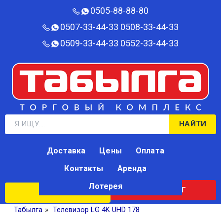
0505-88-88-80‬
0507-33-44-33
0508-33-44-33
0509-33-44-33
0552-33-44-33
НАЙТИ
Доставка
Цены
Оплата
Контакты
Аренда
Лотерея
КАТАЛОГ
ЛОТЕРЕЯ
Табылга
»
Телевизор LG 4K UHD 178