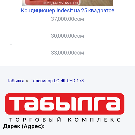
Кондиционер Indesit на 25 квадратов
37,000.00
сом
30,000.00
сом
–
–
33,000.00
сом
Табылга
»
Телевизор LG 4K UHD 178
Дарек (Адрес):