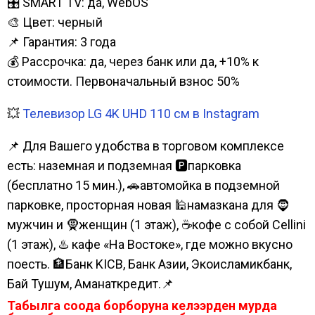
🎛️ SMART TV: да, WebOS
🎨 Цвет: черный
📌 Гарантия: 3 года
💰 Рассрочка: да, через банк или да, +10% к
стоимости. Первоначальный взнос 50%
💥
Телевизор LG 4K UHD 110 см в Instagram
📌 Для Вашего удобства в торговом комплексе
есть: наземная и подземная 🅿парковка
(бесплатно 15 мин.), 🚗автомойка в подземной
парковке, просторная новая 🕌намазкана для 🧔
мужчин и 🧕женщин (1 этаж), ☕кофе с собой Cellini
(1 этаж), ♨️ кафе «На Востоке», где можно вкусно
поесть. 🏦Банк KICB, Банк Азии, Экоисламикбанк,
Бай Тушум, Аманаткредит.📌
Табылга соода борборуна келээрден мурда