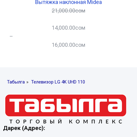
Вытяжка наклонная Midea
21,000.00
сом
14,000.00
сом
–
16,000.00
сом
–
Табылга
»
Телевизор LG 4K UHD 110
Дарек (Адрес):