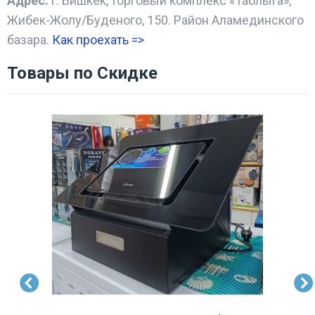
Адрес:
г. Бишкек, торговый комплекс «Таблыга»,
Жибек-Жолу/Буденого, 150. Район Аламединского
базара.
Как проехать =
>
Товары по Скидке