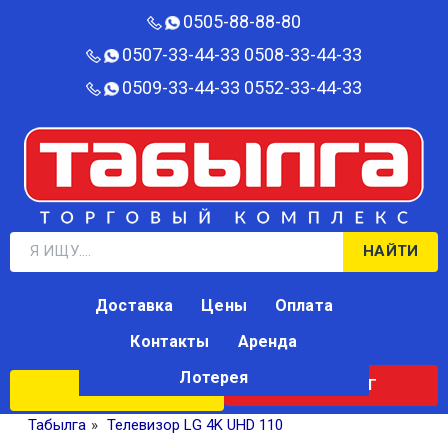
0505-88-88-80‬
0507-33-44-33
0508-33-44-33
0509-33-44-33
0552-33-44-33
НАЙТИ
Доставка
Цены
Оплата
Контакты
Аренда
Лотерея
КАТАЛОГ
ЛОТЕРЕЯ
Табылга
»
Телевизор LG 4K UHD 110