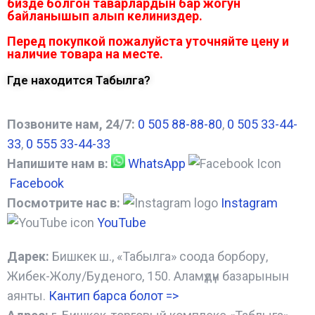
бизде болгон таварлардын бар жогун
байланышып алып келиниздер.
Перед покупкой пожалуйста уточняйте цену и
наличие товара на месте.
Где находится Табылга?
Позвоните нам, 24/7:
0 505 88-88-80
,
0 505 33-44-
33
,
0 555 33-44-33
Напишите нам в:
WhatsApp
Facebook
Посмотрите нас в:
Instagram
YouTube
Дарек:
Бишкек ш., «Табылга» соода борбору,
Жибек-Жолу/Буденого, 150. Аламүдүн базарынын
аянты.
Кантип барса болот
=>