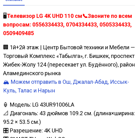
🖥️
Телевизор LG 4K UHD 110 см📞Звоните по всем
вопросам: 0556334433, 0704334433, 0505334433,
0509409485
🏢 1й+2й этаж | Центр Бытовой техники и Мебели —
Торговый Комплекс «Табылга», г. Бишкек, проспект
Жибек-Жолу 124 (пересекает ул. Будённого), район
Аламединского рынка
🏔️ Можем отправить в Ош, Джалал-Абад, Иссык-
Куль, Талас и Нарын
🏮 Модель: LG 43UR91006LA
📐 Диагональ: 43 дюймов 109.2 см. (длина×ширина:
95.2 × 53.5 см.)
🎛️ Разрешение: 4K UHD