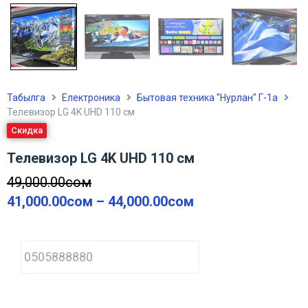
Табылга
Електроника
Бытовая техника "Нурлан" Г-1а
Телевизор LG 4K UHD 110 см
Скидка
Телевизор LG 4K UHD 110 см
49,000.00
сом
41,000.00
сом
–
44,000.00
сом
P
h
o
n
e