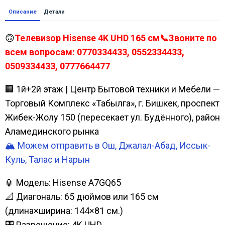
Описание
Детали
🙃
Телевизор Hisense 4K UHD 165 см📞Звоните по
всем вопросам: 0770334433, 0552334433,
0509334433, 0777664477
🏢 1й+2й этаж | Центр Бытовой техники и Мебели —
Торговый Комплекс «Табылга», г. Бишкек, проспект
Жибек-Жолу 150 (пересекает ул. Будённого), район
Аламединского рынка
🏔️ Можем отправить в Ош, Джалал-Абад, Иссык-
Куль, Талас и Нарын
🏮 Модель: Hisense A7GQ65
📐 Диагональ: 65 дюймов или 165 см
(длина×ширина: 144×81 см.)
🎛️ Разрешение: 4K UHD