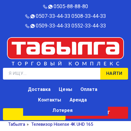
0505-88-88-80‬
0507-33-44-33
0508-33-44-33
0509-33-44-33
0552-33-44-33
НАЙТИ
Доставка
Цены
Оплата
Контакты
Аренда
Лотерея
КАТАЛОГ
ЛОТЕРЕЯ
Табылга
»
Телевизор Hisense 4K UHD 165