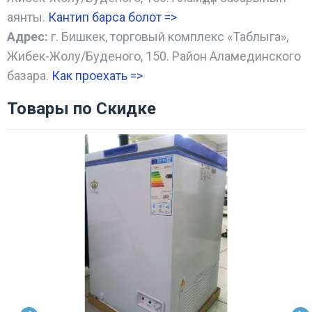
аянты.
Кантип барса болот
=>
Адрес:
г. Бишкек, торговый комплекс «Таблыга»,
Жибек-Жолу/Буденого, 150. Район Аламединского
базара.
Как проехать =
>
Товары по Скидке