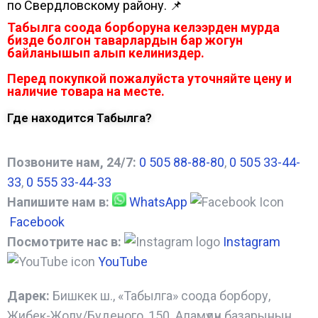
по Свердловскому району. 📌
Табылга соода борборуна келээрден мурда
бизде болгон таварлардын бар жогун
байланышып алып келиниздер.
Перед покупкой пожалуйста уточняйте цену и
наличие товара на месте.
Где находится Табылга?
Позвоните нам, 24/7:
0 505 88-88-80
,
0 505 33-44-
33
,
0 555 33-44-33
Напишите нам в:
WhatsApp
Facebook
Посмотрите нас в:
Instagram
YouTube
Дарек:
Бишкек ш., «Табылга» соода борбору,
Жибек-Жолу/Буденого, 150. Аламүдүн базарынын