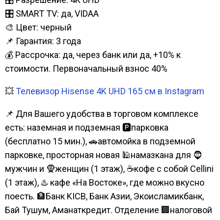
🎛️ SMART TV: да, VIDAA
🎨 Цвет: черный
📌 Гарантия: 3 года
💰 Рассрочка: да, через банк или да, +10% к
стоимости. Первоначальный взнос 40%
💥
Телевизор Hisense 4K UHD 165 см в Instagram
📌 Для Вашего удобства в торговом комплексе
есть: наземная и подземная 🅿парковка
(бесплатно 15 мин.), 🚗автомойка в подземной
парковке, просторная новая 🕌намазкана для 🧔
мужчин и 🧕женщин (1 этаж), ☕кофе с собой Cellini
(1 этаж), ♨️ кафе «На Востоке», где можно вкусно
поесть. 🏦Банк KICB, Банк Азии, Экоисламикбанк,
Бай Тушум, Аманаткредит. Отделение 🏢налоговой