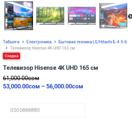
Табылга
Електроника
Бытовая техника LG/Hitachi Б-4-5-6
Телевизор Hisense 4K UHD 165 см
Скидка
Телевизор Hisense 4K UHD 165 см
61,000.00
сом
53,000.00
сом
–
56,000.00
сом
P
h
o
n
e