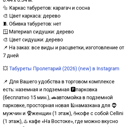
🔩 Каркас табуретов: карагач и сосна
🎨 Цвет каркаса: дерево
🧵 Обивка табуретов: нет
🪟 Материал сидушки: дерево
🎨 Цвет сидушки: дерево
📌 На заказ: все виды и расцветки, изготовление от
7 дней
💥
Табуреты Пролетарий (2026) (new) в Instagram
📌 Для Вашего удобства в торговом комплексе
есть: наземная и подземная 🅿парковка
(бесплатно 15 мин.), 🚗автомойка в подземной
парковке, просторная новая 🕌намазкана для 🧔
мужчин и 🧕женщин (1 этаж), ☕кофе с собой Cellini
(1 этаж), ♨️ кафе «На Востоке», где можно вкусно