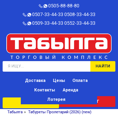
0505-88-88-80‬
0507-33-44-33
0508-33-44-33
0509-33-44-33
0552-33-44-33
НАЙТИ
Доставка
Цены
Оплата
Контакты
Аренда
Лотерея
КАТАЛОГ
ЛОТЕРЕЯ
Табылга
»
Табуреты Пролетарий (2026) (new)