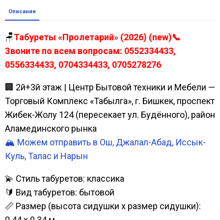
Описание
🪑
Табуреты «Пролетарий» (2026) (new)📞
Звоните по всем вопросам: 0552334433,
0556334433, 0704334433, 0705278276
🏢 2й+3й этаж | Центр Бытовой техники и Мебели —
Торговый Комплекс «Табылга», г. Бишкек, проспект
Жибек-Жолу 124 (пересекает ул. Будённого), район
Аламединского рынка
🏔️ Можем отправить в Ош, Джалал-Абад, Иссык-
Куль, Талас и Нарын
💫 Стиль табуретов: классика
🔰 Вид табуретов: бытовой
📏 Размер (высота сидушки х размер сидушки):
0.44 х 0.34 м.