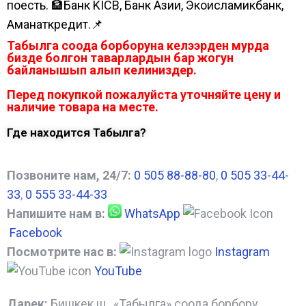
поесть. 🏦Банк KICB, Банк Азии, Экоисламикбанк,
Аманаткредит.📌
Табылга соода борборуна келээрден мурда
бизде болгон таварлардын бар жогун
байланышып алып келиниздер.
Перед покупкой пожалуйста уточняйте цену и
наличие товара на месте.
Где находится Табылга?
Позвоните нам, 24/7:
0 505 88-88-80
,
0 505 33-44-
33
,
0 555 33-44-33
Напишите нам в:
WhatsApp
Facebook
Посмотрите нас в:
Instagram
YouTube
Дарек:
Бишкек ш., «Табылга» соода борбору,