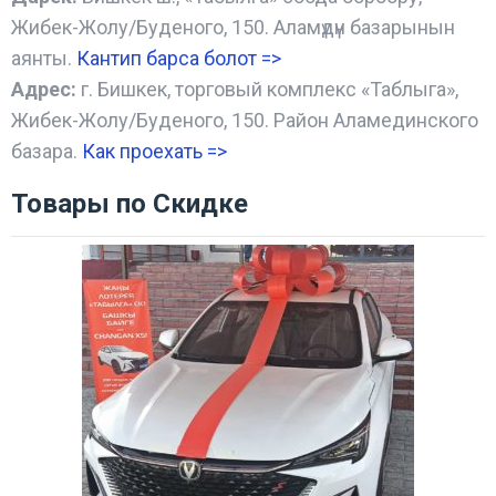
Жибек-Жолу/Буденого, 150. Аламүдүн базарынын
аянты.
Кантип барса болот
=>
Адрес:
г. Бишкек, торговый комплекс «Таблыга»,
Жибек-Жолу/Буденого, 150. Район Аламединского
базара.
Как проехать =
>
Товары по Скидке