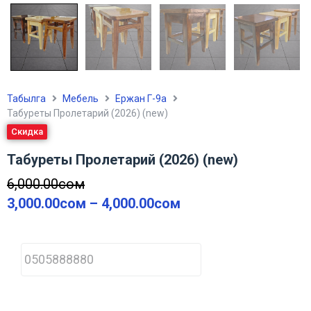
Табылга
Мебель
Ержан Г-9а
Табуреты Пролетарий (2026) (new)
Скидка
Табуреты Пролетарий (2026) (new)
6,000.00
сом
3,000.00
сом
–
4,000.00
сом
P
h
o
n
e