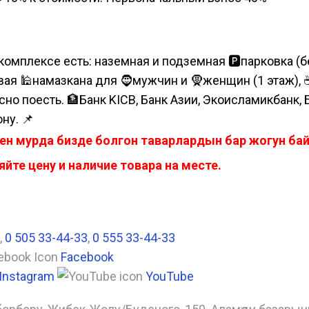
комплексе есть: наземная и подземная 🅿парковка (бе
я 🕌намазкана для 🧔мужчин и 🧕женщин (1 этаж), ☕коф
сно поесть. 🏦Банк KICB, Банк Азии, Экоисламикбанк,
ну. 📌
ен мурда бизде болгон таварлардын бар жогун б
йте цену и наличие товара на месте.
,
0 505 33-44-33
,
0 555 33-44-33
Facebook
Instagram
YouTube