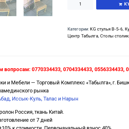
К
Категории:
KG стулья В-5-6
,
К
Центр Табылга
,
Столы столик
м вопросам: 0770334433, 0704334433, 0556334433, 
ики и Мебели — Торговый Комплекс «Табылга», г. Биш
Аламединского рынка
Абад, Иссык-Куль, Талас и Нарын
оролон Россия, ткань Китай.
изготовление от 7 дней
а, +10% к стоимости. Первоначальный взнос 40%