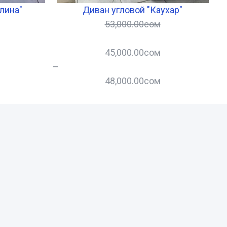
лина"
Диван угловой "Каухар"
53,000.00
сом
45,000.00
сом
–
–
48,000.00
сом