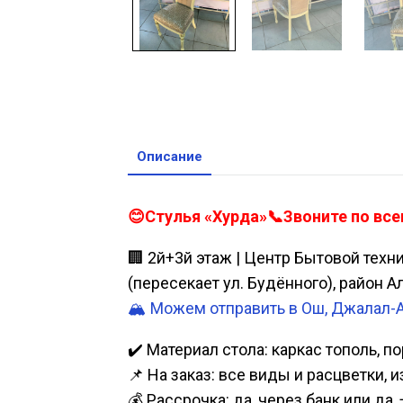
Описание
😊Стулья «Хурда»📞Звоните по все
🏢 2й+3й этаж | Центр Бытовой техн
(пересекает ул. Будённого), район 
🏔️ Можем отправить в Ош, Джалал-
✔️ Материал стола: каркас тополь, п
📌 На заказ: все виды и расцветки, 
💰 Рассрочка: да, через банк или д