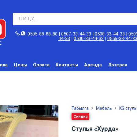
0505-88-88-80‬
|
0507-33-44-33
|
0508-33-44-33
|
050
44-33
|
0500-33-44-33
|
0556-33-44-3
вка
Цены
Оплата
Контакты
Аренда
Лотерея
Табылга
Мебель
KG стуль
Скидка
Стулья «Хурда»