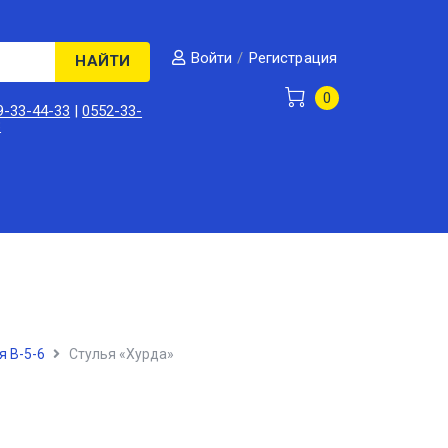
/
Регистрация
Войти
НАЙТИ
0
9-33-44-33
|
0552-33-
3
я В-5-6
Стулья «Хурда»