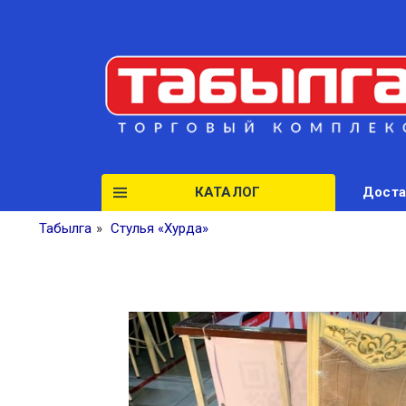
КАТАЛОГ
Доста
Табылга
»
Стулья «Хурда»