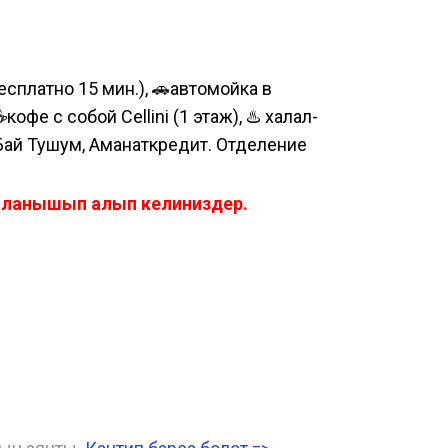
сплатно 15 мин.), 🚗автомойка в
е с собой Cellini (1 этаж), ♨️ халал-
 Бай Тушум, Аманаткредит. Отделение
айланышып алып келиниздер.