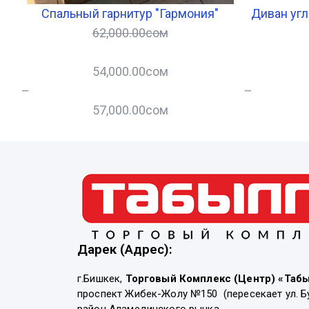
Спальный гарнитур "Гармония"
Диван угл
62,000.00
сом
54,000.00
сом
–
–
57,000.00
сом
Дарек (Адрес):
г.Бишкек,
Торговый Комплекс (Центр) «Таб
проспект Жибек-Жолу №150 (пересекает ул. Б