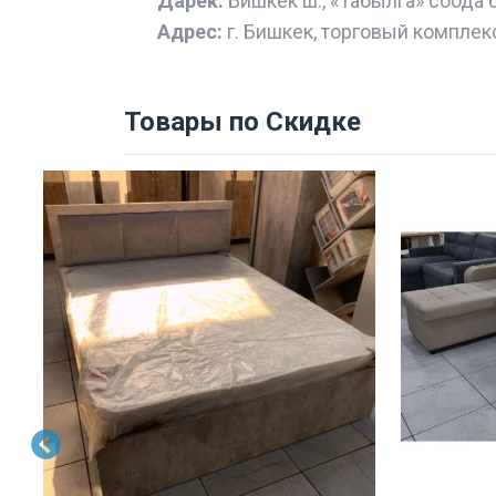
Дарек:
Бишкек ш., «Табылга» соода 
Адрес:
г. Бишкек, торговый комплек
Товары по Скидке