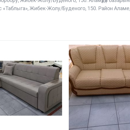
борбору, Жибек-Жолу/Буденого, 150. Аламүдүн базары
с «Таблыга», Жибек-Жолу/Буденого, 150. Район Аламе