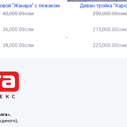
овой "Жанара" с лежаком
Диван-тройка "Каро
43,000.00
сом
250,000.00
сом
36,000.00
сом
215,000.00
сом
–
38,000.00
сом
225,000.00
сом
ылга»
,
уденого),