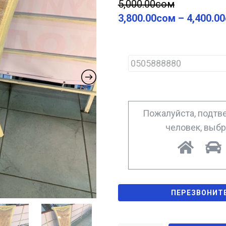
5,000.00
сом
3,800.00
сом
–
4,400.00
P
h
o
n
e
*
Пожалуйста, подтве
человек, выб