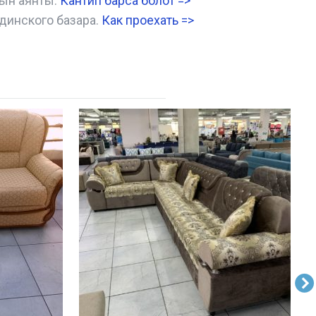
нын аянты.
Кантип барса болот
=>
динского базара.
Как проехать =
>