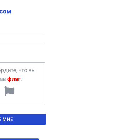
сом
рдите, что вы
рав
флаг
.