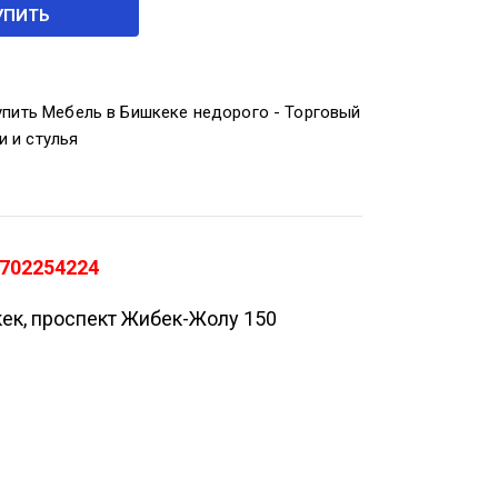
УПИТЬ
упить Мебель в Бишкеке недорого - Торговый
и и стулья
0702254224
кек, проспект Жибек-Жолу 150