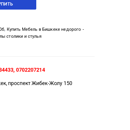
УПИТЬ
0б
,
Купить Мебель в Бишкеке недорого -
лы столики и стулья
34433, 0702207214
кек, проспект Жибек-Жолу 150