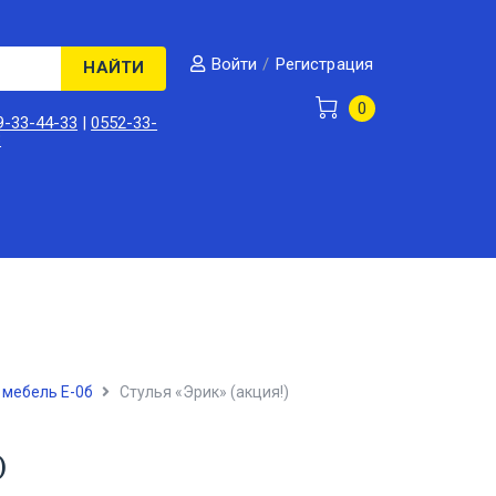
/
Регистрация
Войти
НАЙТИ
0
9-33-44-33
|
0552-33-
3
 мебель Е-0б
Стулья «Эрик» (акция!)
)