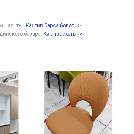
нын аянты.
Кантип барса болот
=>
динского базара.
Как проехать =
>