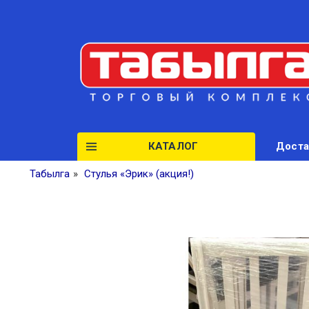
КАТАЛОГ
Доста
Табылга
»
Стулья «Эрик» (акция!)