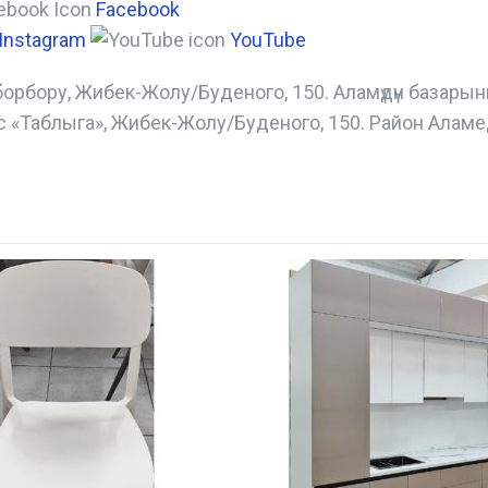
Facebook
Instagram
YouTube
борбору, Жибек-Жолу/Буденого, 150. Аламүдүн базары
с «Таблыга», Жибек-Жолу/Буденого, 150. Район Аламе