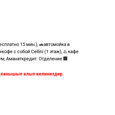
сплатно 15 мин.), 🚗автомойка в
е с собой Cellini (1 этаж), ♨️ кафе
шум, Аманаткредит. Отделение 🏢
айланышып алып келиниздер.