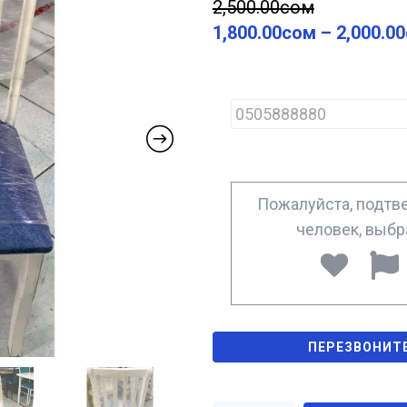
2,500.00
сом
1,800.00
сом
–
2,000.00
P
h
o
n
e
*
Пожалуйста, подтве
человек, выб