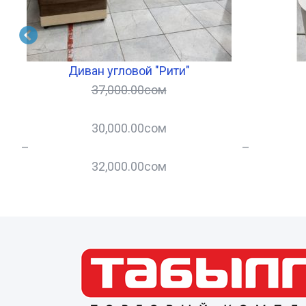
я!)
Диван угловой "Рити"
37,000.00
сом
30,000.00
сом
–
–
32,000.00
сом