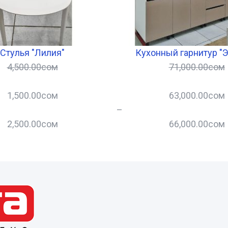
Стулья "Лилия"
Кухонный гарнитур "
4,500.00
сом
71,000.00
сом
1,500.00
сом
63,000.00
сом
–
2,500.00
сом
66,000.00
сом