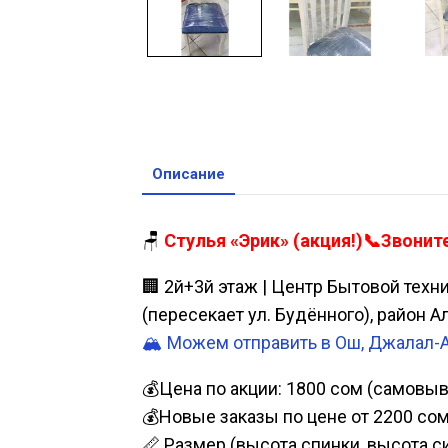
Описание
🪑
Стулья «Эрик» (акция!)📞Звонит
🏢 2й+3й этаж | Центр Бытовой техн
(пересекает ул. Будённого), район 
🏔️ Можем отправить в Ош, Джалал-
💰Цена по акции: 1800 сом (самовыво
💰Новые заказы по цене от 2200 со
📏 Размер (высота спинки, высота си