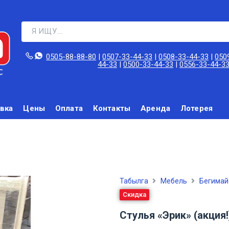
0505-88-88-80‬
|
0507-33-44-33
|
0508-33-44-33
|
050
44-33
|
0500-33-44-33
|
0556-33-44-3
вка
Цены
Оплата
Контакты
Аренда
Лотерея
Табылга
Мебель
Бегимай
Скидка
Стулья «Эрик» (акция!