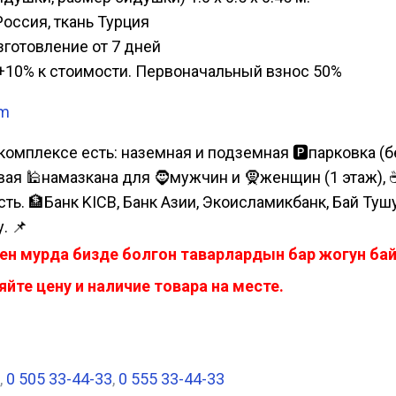
Россия, ткань Турция
изготовление от 7 дней
а, +10% к стоимости. Первоначальный взнос 50%
am
комплексе есть: наземная и подземная 🅿парковка (бе
я 🕌намазкана для 🧔мужчин и 🧕женщин (1 этаж), ☕коф
сть. 🏦Банк KICB, Банк Азии, Экоисламикбанк, Бай Ту
. 📌
ен мурда бизде болгон таварлардын бар жогун б
йте цену и наличие товара на месте.
,
0 505 33-44-33
,
0 555 33-44-33