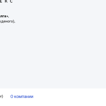
ылга»
,
уденого),
О компании
r)