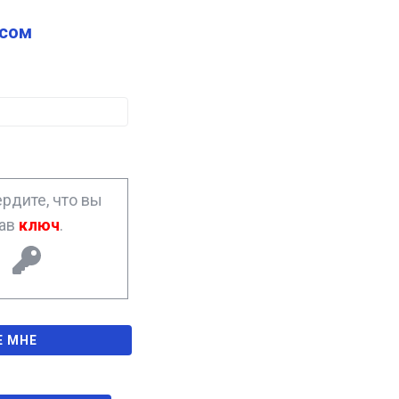
сом
рдите, что вы
рав
ключ
.