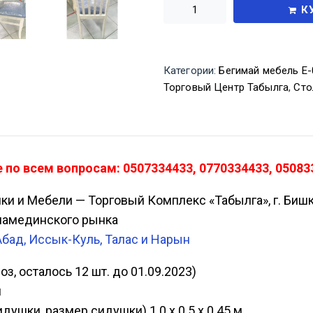
К
Категории:
Бегимай мебель Е-
Торговый Центр Табылга
,
Сто
е по всем вопросам: 0507334433, 0770334433, 05083
ики и Мебели — Торговый Комплекс «Табылга», г. Биш
Аламединского рынка
Абад, Иссык-Куль, Талас и Нарын
з, осталось 12 шт. до 01.09.2023)
м
душки, размер сидушки) 1.0 х 0.5 х 0.45 м.