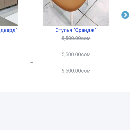
Эдвард"
Стулья "Орандж"
8,500.00
сом
5,500.00
сом
–
–
6,500.00
сом