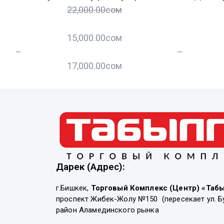
22,000.00
сом
15,000.00
сом
–
–
17,000.00
сом
Дарек (Адрес):
г.Бишкек,
Торговый Комплекс (Центр) «Таб
проспект Жибек-Жолу №150 (пересекает ул. Б
район Аламединского рынка