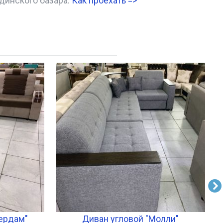
динского базара.
Как проехать =
>
ердам"
Диван угловой "Молли"