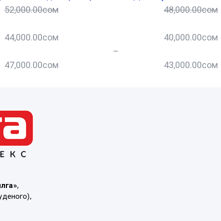
52,000.00
сом
48,000.00
сом
44,000.00
сом
40,000.00
сом
–
47,000.00
сом
43,000.00
сом
ылга»
,
уденого),