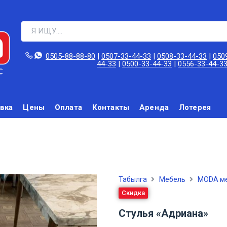
0505-88-88-80‬
|
0507-33-44-33
|
0508-33-44-33
|
050
44-33
|
0500-33-44-33
|
0556-33-44-3
вка
Цены
Оплата
Контакты
Аренда
Лотерея
Табылга
Мебель
MODA ме
Скидка
Стулья «Адриана»