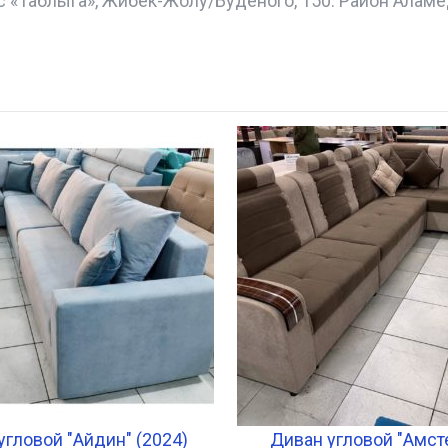
с «Таблыга», Жибек-Жолу/Буденого, 150. Район Аламе
угловой "Айдин" (2024)
Диван угловой "Амст