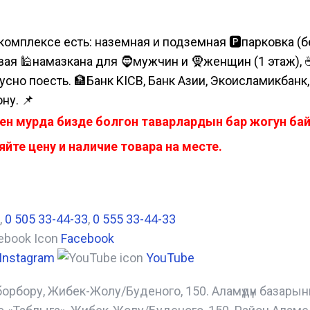
комплексе есть: наземная и подземная 🅿парковка (бе
я 🕌намазкана для 🧔мужчин и 🧕женщин (1 этаж), ☕коф
усно поесть. 🏦Банк KICB, Банк Азии, Экоисламикбанк
ну. 📌
ен мурда бизде болгон таварлардын бар жогун б
йте цену и наличие товара на месте.
,
0 505 33-44-33
,
0 555 33-44-33
Facebook
Instagram
YouTube
борбору, Жибек-Жолу/Буденого, 150. Аламүдүн базары