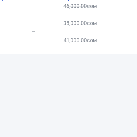
46,000.00
сом
38,000.00
сом
–
–
41,000.00
сом