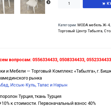
К
Категории:
MODA мебель Ж-4
Торговый Центр Табылга
,
Сто
сем вопросам: 0556334433, 0508334433, 0552334433
ики и Мебели — Торговый Комплекс «Табылга», г. Биш
Аламединского рынка
Абад, Иссык-Куль, Талас и Нарын
 поролон Турция, ткань Турция
а, +10% к стоимости. Первоначальный взнос 40%