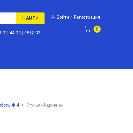
/
Регистрация
Войти
НАЙТИ
0
9-33-44-33
|
0552-33-
3
бель Ж-4
Стулья «Адриана»