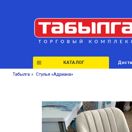
КАТАЛОГ
Доста
Табылга
»
Стулья «Адриана»