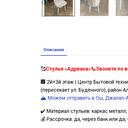
Описание
🥰
Стулья «Адриана»📞Звоните по в
🏢 2й+3й этаж | Центр Бытовой техн
(пересекает ул. Будённого), район 
🏔️ Можем отправить в Ош, Джалал-
✔️ Материал стульев: каркас металл,
💰 Рассрочка: да, через банк или д