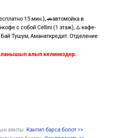
сплатно 15 мин.), 🚗автомойка в
е с собой Cellini (1 этаж), ♨️ кафе-
, Бай Тушум, Аманаткредит. Отделение
айланышып алып келиниздер.
нын аянты.
Кантип барса болот
=>