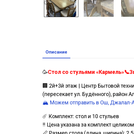
Описание
🥳
Стол со стульями «Кармель»📞Зв
🏢 2й+3й этаж | Центр Бытовой техн
(пересекает ул. Будённого), район 
🏔️ Можем отправить в Ош, Джалал-
☄️ Комплект: стол и 10 стульев
‼ Цена указана за комплект целиком
📏 Размер стола (длина, ширина): 2.5 