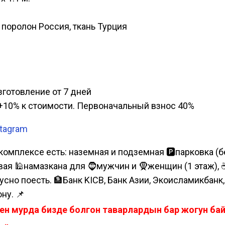
, поролон Россия, ткань Турция
изготовление от 7 дней
а, +10% к стоимости. Первоначальный взнос 40%
stagram
комплексе есть: наземная и подземная 🅿парковка (бе
я 🕌намазкана для 🧔мужчин и 🧕женщин (1 этаж), ☕коф
усно поесть. 🏦Банк KICB, Банк Азии, Экоисламикбанк
ну. 📌
ен мурда бизде болгон таварлардын бар жогун б