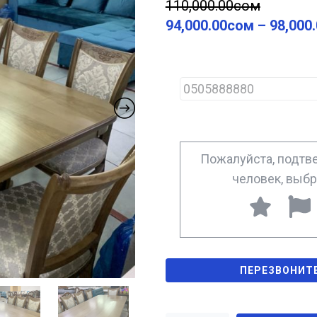
110,000.00
сом
94,000.00
сом
–
98,000
P
h
o
n
e
*
Пожалуйста, подтве
человек, выб