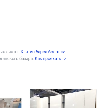
нын аянты.
Кантип барса болот
=>
динского базара.
Как проехать =
>