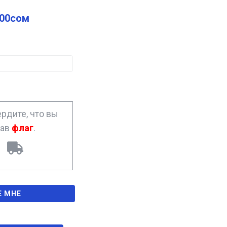
.00
сом
рдите, что вы
рав
флаг
.