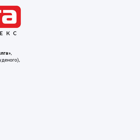
ылга»
,
уденого),