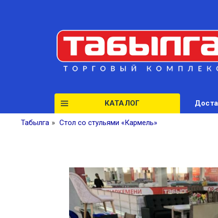
КАТАЛОГ
Доста
Табылга
»
Стол со стульями «Кармель»