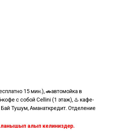
сплатно 15 мин.), 🚗автомойка в
е с собой Cellini (1 этаж), ♨️ кафе-
, Бай Тушум, Аманаткредит. Отделение
айланышып алып келиниздер.