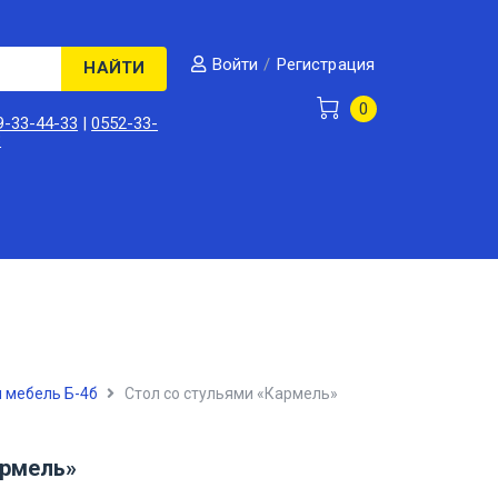
/
Регистрация
Войти
НАЙТИ
0
9-33-44-33
|
0552-33-
3
 мебель Б-4б
Стол со стульями «Кармель»
армель»