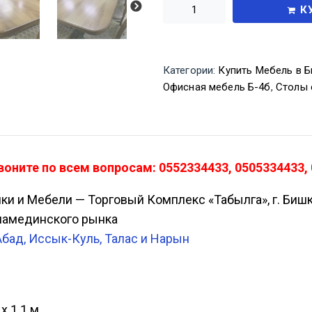
К
Категории:
Купить Мебель в Б
Офисная мебель Б-4б
,
Столы 
оните по всем вопросам: 0552334433, 0505334433, 
ики и Мебели — Торговый Комплекс «Табылга», г. Биш
Аламединского рынка
Абад, Иссык-Куль, Талас и Нарын
х 1.1 м.