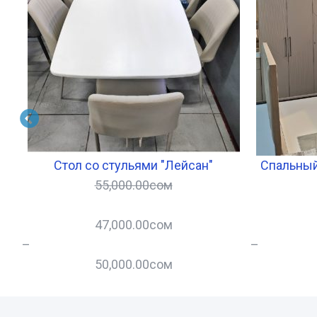
Стол со стульями "Лейсан"
Спальный 
55,000.00
сом
47,000.00
сом
–
–
50,000.00
сом