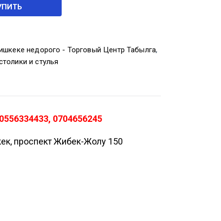
УПИТЬ
ишкеке недорого - Торговый Центр Табылга
,
столики и стулья
0556334433, 0704656245
кек, проспект Жибек-Жолу 150