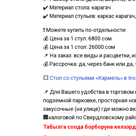
✔️ Материал стола: карагач
✔️ Материал стульев: каркас карагач
❗ Можете купить по-отдельности:
💰 Цена за 1 стул: 6800 сом
💰 Цена за 1 стол: 26000 сом
📌 На заказ: все виды и расцветки, 
💰 Рассрочка: да, через банк или д
💥
Стол со стульями «Кармель» в In
📌 Для Вашего удобства в торговом 
подземной парковке, просторная нова
закусочные (на улице) где можно вк
🏢налоговой по Свердловскому райо
Табылга соода борборуна келээрд