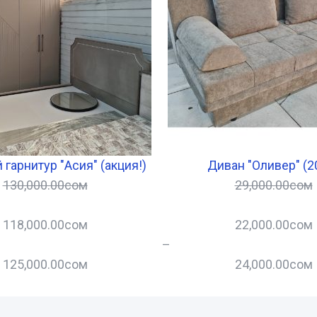
гарнитур "Асия" (акция!)
Диван "Оливер" (2
130,000.00
сом
29,000.00
сом
118,000.00
сом
22,000.00
сом
–
125,000.00
сом
24,000.00
сом