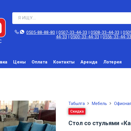
0505-88-88-80‬
|
0507-33-44-33
|
0508-33-44-33
|
050
44-33
|
0500-33-44-33
|
0556-33-44-3
вка
Цены
Оплата
Контакты
Аренда
Лотерея
Табылга
Мебель
Офисная
Скидка
Стол со стульями «К