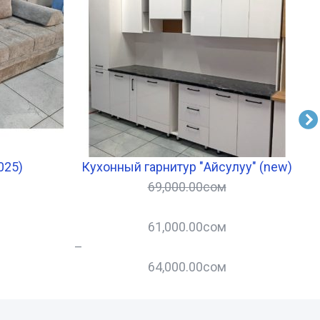
025)
Кухонный гарнитур "Айсулуу" (new)
69,000.00
сом
61,000.00
сом
–
–
64,000.00
сом