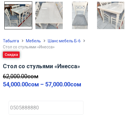
Табылга
Мебель
Шанс мебель Б-6
Стол со стульями «Инесса»
Скидка
Стол со стульями «Инесса»
62,000.00
сом
54,000.00
сом
–
57,000.00
сом
P
h
o
n
e