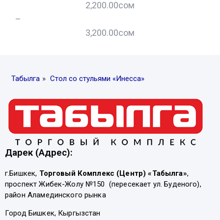
2,200.00
сом
–
–
3,200.00
сом
Табылга
»
Стол со стульями «Инесса»
Дарек (Адрес):
г.Бишкек,
Торговый Комплекс (Центр) «Табылга»
,
проспект Жибек-Жолу №150 (пересекает ул. Буденого),
район Аламединского рынка
Город Бишкек, Кыргызстан