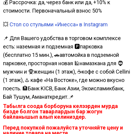
💰 Рассрочка: да, через банк или да, +10% к
стоимости. Первоначальный взнос 50%
💥
Стол со стульями «Инесса» в Instagram
📌 Для Вашего удобства в торговом комплексе
есть: наземная и подземная 🅿парковка
(бесплатно 15 мин.), 🚗автомойка в подземной
парковке, просторная новая 🕌намазкана для 🧔
мужчин и 🧕женщин (1 этаж), ☕кофе с собой Cellini
(1 этаж), ♨️ кафе «На Востоке», где можно вкусно
поесть. 🏦Банк KICB, Банк Азии, Экоисламикбанк,
Бай Тушум, Аманаткредит.📌
Табылга соода борборуна келээрден мурда
бизде болгон таварлардын бар жогун
байланышып алып келиниздер.
Перед покупкой пожалуйста уточняйте цену и
наличие товара на месте.