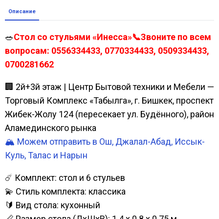
Описание
🥗
Стол со стульями «Инесса»📞Звоните по всем
вопросам: 0556334433, 0770334433, 0509334433,
0700281662
🏢 2й+3й этаж | Центр Бытовой техники и Мебели —
Торговый Комплекс «Табылга», г. Бишкек, проспект
Жибек-Жолу 124 (пересекает ул. Будённого), район
Аламединского рынка
🏔️ Можем отправить в Ош, Джалал-Абад, Иссык-
Куль, Талас и Нарын
☄️ Комплект: стол и 6 стульев
💫 Стиль комплекта: классика
🔰 Вид стола: кухонный
📏 Размер стола (ДхШхВ): 1.4 х 0.8 x 0.75 м.