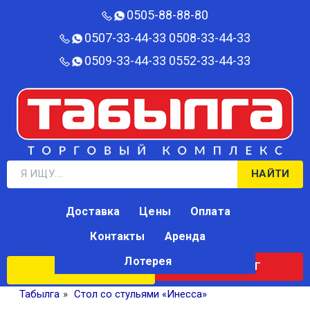
0505-88-88-80‬
0507-33-44-33
0508-33-44-33
0509-33-44-33
0552-33-44-33
НАЙТИ
Доставка
Цены
Оплата
Контакты
Аренда
Лотерея
КАТАЛОГ
ЛОТЕРЕЯ
Табылга
»
Стол со стульями «Инесса»