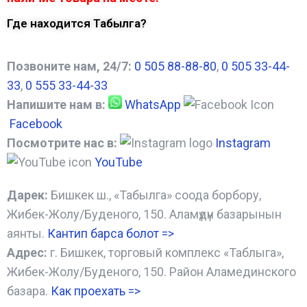
Где находится Табылга?
Позвоните нам, 24/7:
0 505 88-88-80
,
0 505 33-44-
33
,
0 555 33-44-33
Напишите нам в:
WhatsApp
Facebook
Посмотрите нас в:
Instagram
YouTube
Дарек:
Бишкек ш., «Табылга» соода борбору,
Жибек-Жолу/Буденого, 150. Аламүдүн базарынын
аянты.
Кантип барса болот
=>
Адрес:
г. Бишкек, торговый комплекс «Таблыга»,
Жибек-Жолу/Буденого, 150. Район Аламединского
базара.
Как проехать =
>