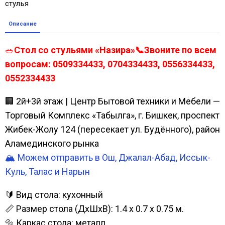
стулья
Описание
🥗
Стол со стульями «Назира»📞Звоните по всем
вопросам: 0509334433, 0704334433, 0556334433,
0552334433
🏢 2й+3й этаж | Центр Бытовой техники и Мебели —
Торговый Комплекс «Табылга», г. Бишкек, проспект
Жибек-Жолу 124 (пересекает ул. Будённого), район
Аламединского рынка
🏔️ Можем отправить в Ош, Джалал-Абад, Иссык-
Куль, Талас и Нарын
🔰 Вид стола: кухонный
📏 Размер стола (ДхШхВ): 1.4 х 0.7 x 0.75 м.
🔩 Каркас стола: металл