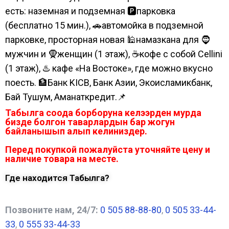
есть: наземная и подземная 🅿парковка
(бесплатно 15 мин.), 🚗автомойка в подземной
парковке, просторная новая 🕌намазкана для 🧔
мужчин и 🧕женщин (1 этаж), ☕кофе с собой Cellini
(1 этаж), ♨️ кафе «На Востоке», где можно вкусно
поесть. 🏦Банк KICB, Банк Азии, Экоисламикбанк,
Бай Тушум, Аманаткредит.📌
Табылга соода борборуна келээрден мурда
бизде болгон таварлардын бар жогун
байланышып алып келиниздер.
Перед покупкой пожалуйста уточняйте цену и
наличие товара на месте.
Где находится Табылга?
Позвоните нам, 24/7:
0 505 88-88-80
,
0 505 33-44-
33
,
0 555 33-44-33