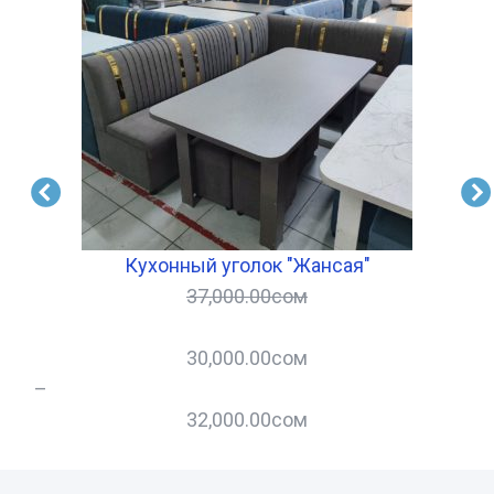
Кухонный уголок "Жансая"
37,000.00
сом
30,000.00
сом
–
–
32,000.00
сом