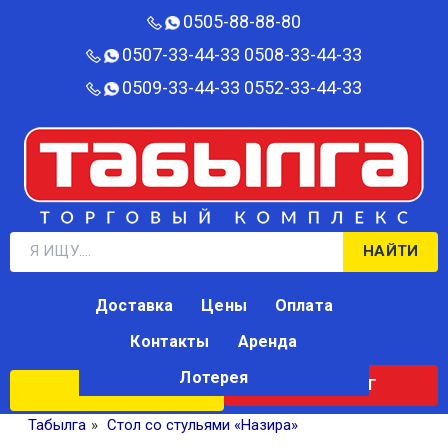
0505-88-88-80‬
0507-33-44-33
0508-33-44-33
0509-33-44-33
0552-33-44-33
НАЙТИ
Доставка
Цены
Оплата
Контакты
Аренда
Лотерея
КАТАЛОГ
ЛОТЕРЕЯ
Табылга
»
Стол со стульями «Назира»