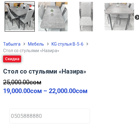
Табылга
Мебель
KG стулья В-5-6
Стол со стульями «Назира»
Скидка
Стол со стульями «Назира»
25,000.00
сом
19,000.00
сом
–
22,000.00
сом
P
h
o
n
e