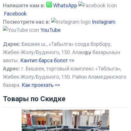
Напишите нам в:
WhatsApp
Facebook
Посмотрите нас в:
Instagram
YouTube
Дарек:
Бишкек ш., «Табылга» соода борбору,
Жибек-Жолу/Буденого, 150. Аламүдүн базарынын
аянты.
Кантип барса болот
=>
Адрес:
г. Бишкек, торговый комплекс «Таблыга»,
Жибек-Жолу/Буденого, 150. Район Аламединского
базара.
Как проехать =
>
Товары по Скидке