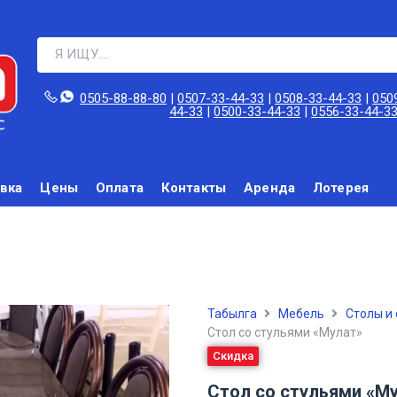
0505-88-88-80‬
|
0507-33-44-33
|
0508-33-44-33
|
050
44-33
|
0500-33-44-33
|
0556-33-44-3
вка
Цены
Оплата
Контакты
Аренда
Лотерея
Табылга
Мебель
Столы и 
Стол со стульями «Мулат»
Скидка
Стол со стульями «М