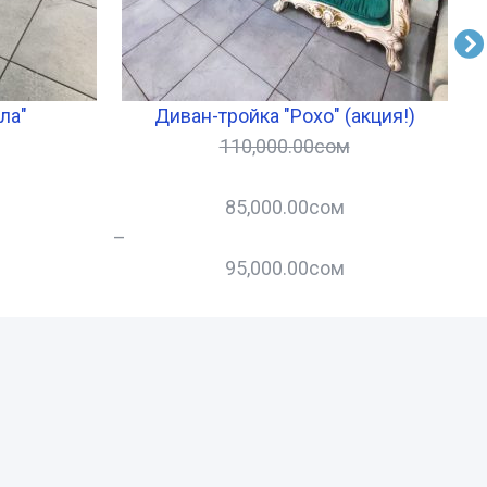
ла"
Диван-тройка "Рохо" (акция!)
110,000.00
сом
85,000.00
сом
–
–
95,000.00
сом