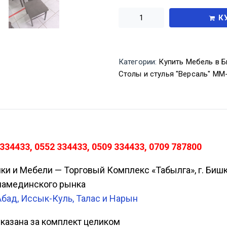
К
Категории:
Купить Мебель в Б
Столы и стулья "Версаль" ММ
334433, 0552 334433, 0509 334433, 0709 787800
ики и Мебели — Торговый Комплекс «Табылга», г. Биш
Аламединского рынка
Абад, Иссык-Куль, Талас и Нарын
 указана за комплект целиком