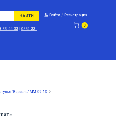
/
Регистрация
Войти
НАЙТИ
0
9-33-44-33
|
0552-33-
3
стулья "Версаль" ММ-09-13
улат»