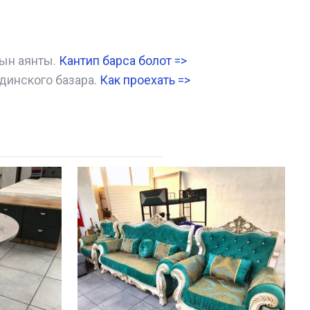
нын аянты.
Кантип барса болот
=>
динского базара.
Как проехать =
>