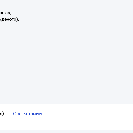
ылга»
,
уденого),
О компании
r)