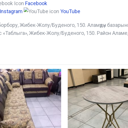
Facebook
Instagram
YouTube
борбору, Жибек-Жолу/Буденого, 150. Аламүдүн базары
с «Таблыга», Жибек-Жолу/Буденого, 150. Район Аламе