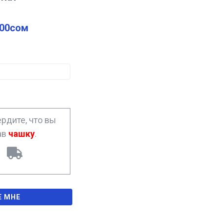
.00
сом
рдите, что вы
ав
чашку
.