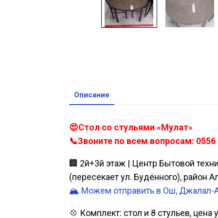
Описание
😍Стол со стульями «Мулат»
📞Звоните по всем вопросам: 0556 
🏢 2й+3й этаж | Центр Бытовой техн
(пересекает ул. Будённого), район 
🏔️ Можем отправить в Ош, Джалал-
💠 Комплект: стол и 8 стульев, цена