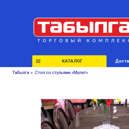
КАТАЛОГ
Доста
Табылга
»
Стол со стульями «Мулат»