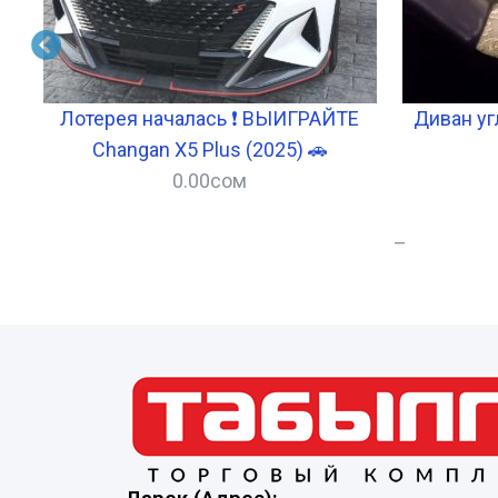
w)
Лотерея началась ❗ ВЫИГРАЙТЕ
Диван уг
Changan X5 Plus (2025) 🚗
0.00
сом
–