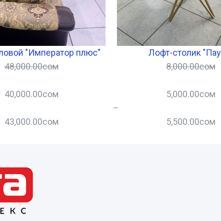
ловой "Император плюс"
Лофт-столик "Пау
48,000.00
сом
8,000.00
сом
40,000.00
сом
5,000.00
сом
–
43,000.00
сом
5,500.00
сом