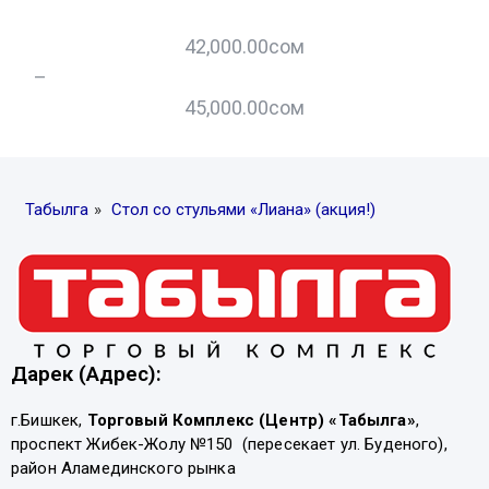
42,000.00
сом
–
45,000.00
сом
Табылга
»
Стол со стульями «Лиана» (акция!)
Дарек (Адрес):
г.Бишкек,
Торговый Комплекс (Центр) «Табылга»
,
проспект Жибек-Жолу №150 (пересекает ул. Буденого),
район Аламединского рынка