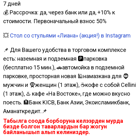
7 дней
💰 Рассрочка: да, через банк или да, +10% к
стоимости. Первоначальный взнос 50%
💥
Стол со стульями «Лиана» (акция!) в Instagram
📌 Для Вашего удобства в торговом комплексе
есть: наземная и подземная 🅿парковка
(бесплатно 15 мин.), 🚗автомойка в подземной
парковке, просторная новая 🕌намазкана для 🧔
мужчин и 🧕женщин (1 этаж), ☕кофе с собой Cellini
(1 этаж), ♨️ кафе «На Востоке», где можно вкусно
поесть. 🏦Банк KICB, Банк Азии, Экоисламикбанк,
Аманаткредит.📌
Табылга соода борборуна келээрден мурда
бизде болгон таварлардын бар жогун
байланышып алып келиниздер.