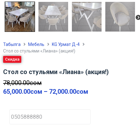
Табылга
Мебель
KG Урмат Д-4
Стол со стульями «Лиана» (акция!)
Скидка
Стол со стульями «Лиана» (акция!)
78,000.00
сом
65,000.00
сом
–
72,000.00
сом
P
h
o
n
e