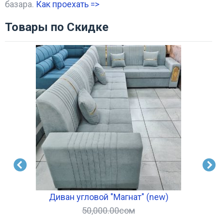
базара.
Как проехать =
>
Товары по Скидке
Диван угловой "Магнат" (new)
50,000.00
сом