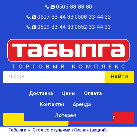
0505-88-88-80‬
0507-33-44-33
0508-33-44-33
0509-33-44-33
0552-33-44-33
НАЙТИ
Доставка
Цены
Оплата
Контакты
Аренда
Лотерея
КАТАЛОГ
ЛОТЕРЕЯ
Табылга
»
Стол со стульями «Лиана» (акция!)