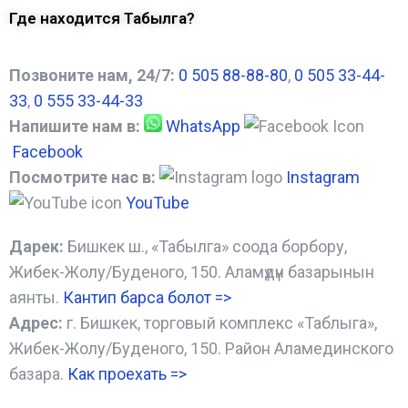
Где находится Табылга?
Позвоните нам, 24/7:
0 505 88-88-80
,
0 505 33-44-
33
,
0 555 33-44-33
Напишите нам в:
WhatsApp
Facebook
Посмотрите нас в:
Instagram
YouTube
Дарек:
Бишкек ш., «Табылга» соода борбору,
Жибек-Жолу/Буденого, 150. Аламүдүн базарынын
аянты.
Кантип барса болот
=>
Адрес:
г. Бишкек, торговый комплекс «Таблыга»,
Жибек-Жолу/Буденого, 150. Район Аламединского
базара.
Как проехать =
>