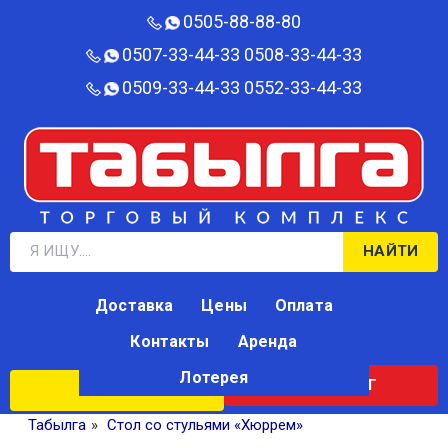
0505-88-88-80‬
0507-33-44-33
0508-33-44-33
0509-33-44-33
0552-33-44-33
НАЙТИ
Доставка
Цены
Оплата
Контакты
Аренда
Лотерея
КАТАЛОГ
ЛОТЕРЕЯ
Табылга
»
Стол со стульями «Хюррем»