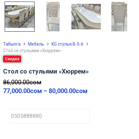
Табылга
Мебель
KG стулья В-5-6
Стол со стульями «Хюррем»
Скидка
Стол со стульями «Хюррем»
86,000.00
сом
77,000.00
сом
–
80,000.00
сом
P
h
o
n
e