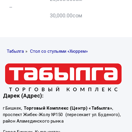
–
–
30,000.00
сом
Табылга
»
Стол со стульями «Хюррем»
Дарек (Адрес):
г.Бишкек,
Торговый Комплекс (Центр) «Табылга»
,
проспект Жибек-Жолу №150 (пересекает ул. Буденого),
район Аламединского рынка