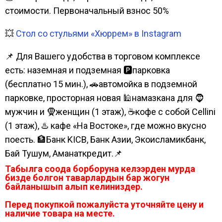
стоимости. Первоначальный взнос 50%
💥
Стол со стульями «Хюррем» в Instagram
📌 Для Вашего удобства в торговом комплексе
есть: наземная и подземная 🅿парковка
(бесплатно 15 мин.), 🚗автомойка в подземной
парковке, просторная новая 🕌намазкана для 🧔
мужчин и 🧕женщин (1 этаж), ☕кофе с собой Cellini
(1 этаж), ♨️ кафе «На Востоке», где можно вкусно
поесть. 🏦Банк KICB, Банк Азии, Экоисламикбанк,
Бай Тушум, Аманаткредит.📌
Табылга соода борборуна келээрден мурда
бизде болгон таварлардын бар жогун
байланышып алып келиниздер.
Перед покупкой пожалуйста уточняйте цену и
наличие товара на месте.