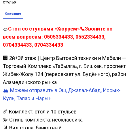
стулья
Описание
🥗
Стол со стульями «Хюррем»📞Звоните по
всем вопросам: 0505334433, 0552334433,
0704334433, 0704334433
🏢 2й+3й этаж | Центр Бытовой техники и Мебели —
Торговый Комплекс «Табылга», г. Бишкек, проспект
Жибек-Жолу 124 (пересекает ул. Будённого), район
Аламединского рынка
🏔️ Можем отправить в Ош, Джалал-Абад, Иссык-
Куль, Талас и Нарын
☄️ Комплект: стол и 10 стульев
💫 Стиль комплекта: неоклассика
🔰 Вид стола: банкетный