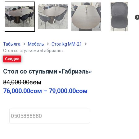
Табылга
Мебель
Стол kg ММ-21
Стол со стульями «Габриэль»
Скидка
Стол со стульями «Габриэль»
84,000.00
сом
76,000.00
сом
–
79,000.00
сом
P
h
o
n
e