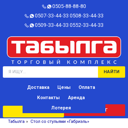
0505-88-88-80‬
0507-33-44-33
0508-33-44-33
0509-33-44-33
0552-33-44-33
НАЙТИ
Доставка
Цены
Оплата
Контакты
Аренда
Лотерея
КАТАЛОГ
ЛОТЕРЕЯ
Табылга
»
Стол со стульями «Габриэль»