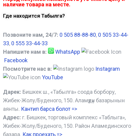
наличие товара на месте.
Где находится Табылга?
Позвоните нам, 24/7:
0 505 88-88-80
,
0 505 33-44-
33
,
0 555 33-44-33
Напишите нам в:
WhatsApp
Facebook
Посмотрите нас в:
Instagram
YouTube
Дарек:
Бишкек ш., «Табылга» соода борбору,
Жибек-Жолу/Буденого, 150. Аламүдүн базарынын
аянты.
Кантип барса болот
=>
Адрес:
г. Бишкек, торговый комплекс «Таблыга»,
Жибек-Жолу/Буденого, 150. Район Аламединского
базара.
Как проехать =
>