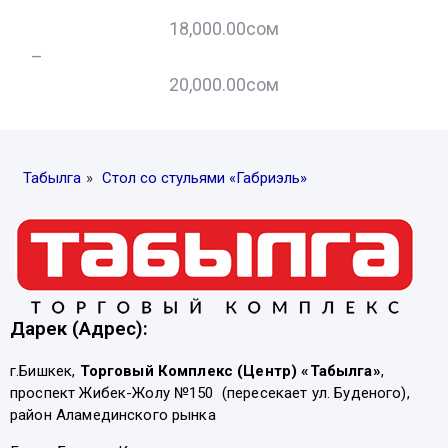
18,000.00
сом
–
–
20,000.00
сом
Табылга
»
Стол со стульями «Габриэль»
Дарек (Адрес):
г.Бишкек,
Торговый Комплекс (Центр) «Табылга»
,
проспект Жибек-Жолу №150 (пересекает ул. Буденого),
район Аламединского рынка