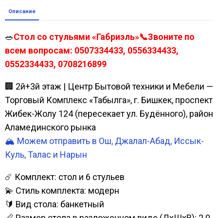
Описание
🥗
Стол со стульями «Габриэль»📞Звоните по
всем вопросам: 0507334433, 0556334433,
0552334433, 0708216899
🏢 2й+3й этаж | Центр Бытовой техники и Мебели —
Торговый Комплекс «Табылга», г. Бишкек, проспект
Жибек-Жолу 124 (пересекает ул. Будённого), район
Аламединского рынка
🏔️ Можем отправить в Ош, Джалал-Абад, Иссык-
Куль, Талас и Нарын
☄️ Комплект: стол и 6 стульев
💫 Стиль комплекта: модерн
🔰 Вид стола: банкетный
📏 Размер стола в разложенном виде (ДхШхВ): 2.0