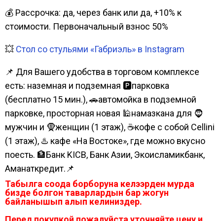
💰 Рассрочка: да, через банк или да, +10% к
стоимости. Первоначальный взнос 50%
💥
Стол со стульями «Габриэль» в Instagram
📌 Для Вашего удобства в торговом комплексе
есть: наземная и подземная 🅿парковка
(бесплатно 15 мин.), 🚗автомойка в подземной
парковке, просторная новая 🕌намазкана для 🧔
мужчин и 🧕женщин (1 этаж), ☕кофе с собой Cellini
(1 этаж), ♨️ кафе «На Востоке», где можно вкусно
поесть. 🏦Банк KICB, Банк Азии, Экоисламикбанк,
Аманаткредит.📌
Табылга соода борборуна келээрден мурда
бизде болгон таварлардын бар жогун
байланышып алып келиниздер.
Перед покупкой пожалуйста уточняйте цену и