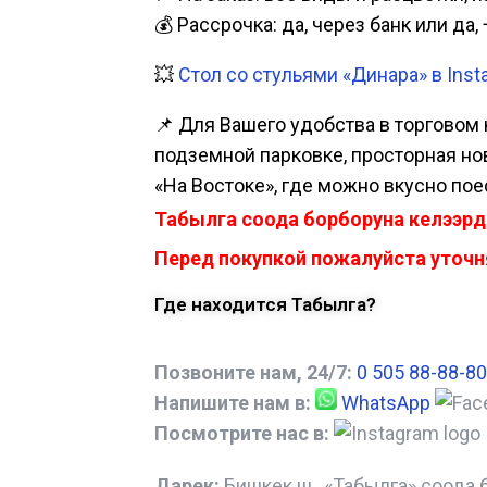
💰 Рассрочка: да, через банк или д
💥
Стол со стульями «Динара» в Inst
📌 Для Вашего удобства в торговом 
подземной парковке, просторная нова
«На Востоке», где можно вкусно пое
Табылга соода борборуна келээрд
Перед покупкой пожалуйста уточня
Где находится Табылга?
Позвоните нам, 24/7:
0 505 88-88-80
Напишите нам в:
WhatsApp
Посмотрите нас в:
Дарек:
Бишкек ш., «Табылга» соода 