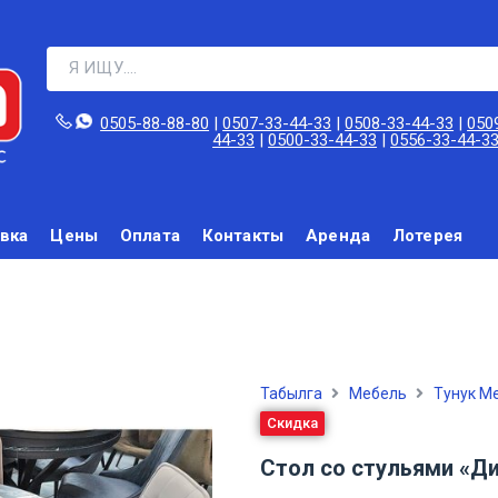
0505-88-88-80‬
|
0507-33-44-33
|
0508-33-44-33
|
050
44-33
|
0500-33-44-33
|
0556-33-44-3
вка
Цены
Оплата
Контакты
Аренда
Лотерея
Табылга
Мебель
Тунук М
Скидка
Стол со стульями «Д