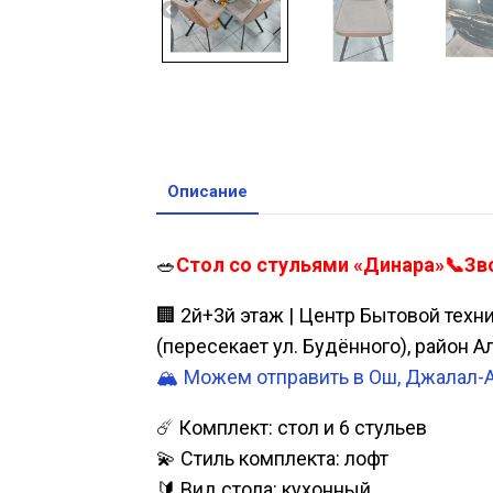
Описание
🥗
Стол со стульями «Динара»📞Зво
🏢 2й+3й этаж | Центр Бытовой техн
(пересекает ул. Будённого), район 
🏔️ Можем отправить в Ош, Джалал-
☄️ Комплект: стол и 6 стульев
💫 Стиль комплекта: лофт
🔰 Вид стола: кухонный