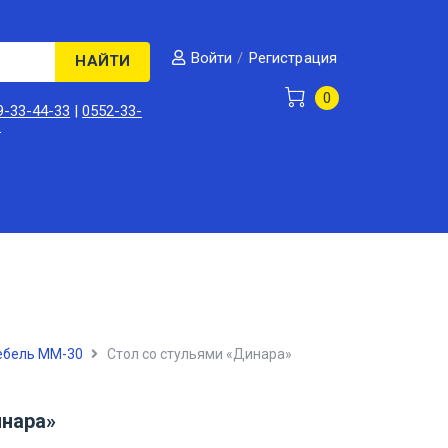
/
Регистрация
Войти
НАЙТИ
0
9-33-44-33
|
0552-33-
3
ебель ММ-30
Стол со стульями «Динара»
инара»