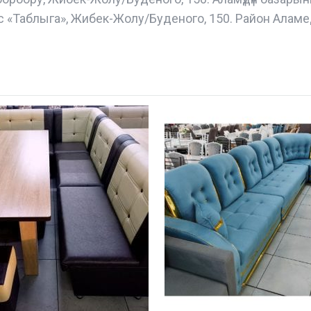
с «Таблыга», Жибек-Жолу/Буденого, 150. Район Аламе