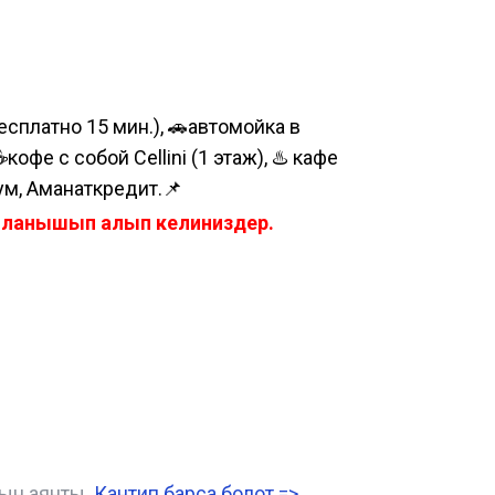
сплатно 15 мин.), 🚗автомойка в
е с собой Cellini (1 этаж), ♨️ кафе
ум, Аманаткредит.📌
айланышып алып келиниздер.
нын аянты.
Кантип барса болот
=>