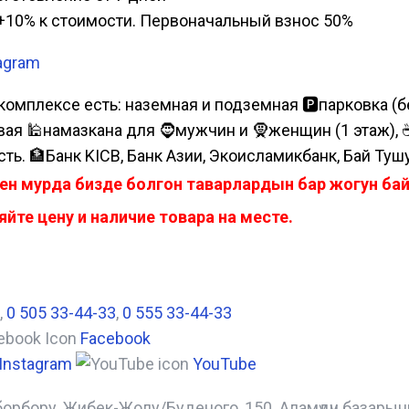
а, +10% к стоимости. Первоначальный взнос 50%
agram
комплексе есть: наземная и подземная 🅿парковка (бе
я 🕌намазкана для 🧔мужчин и 🧕женщин (1 этаж), ☕коф
сть. 🏦Банк KICB, Банк Азии, Экоисламикбанк, Бай Туш
ен мурда бизде болгон таварлардын бар жогун б
йте цену и наличие товара на месте.
,
0 505 33-44-33
,
0 555 33-44-33
Facebook
Instagram
YouTube
борбору, Жибек-Жолу/Буденого, 150. Аламүдүн базары