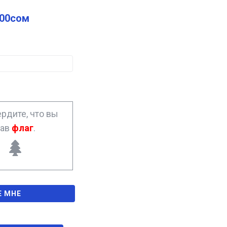
.00
сом
рдите, что вы
рав
флаг
.