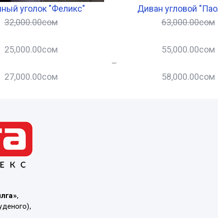
ный уголок "Феликс"
Диван угловой "Пао
32,000.00
сом
63,000.00
сом
25,000.00
сом
55,000.00
сом
–
27,000.00
сом
58,000.00
сом
ылга»
,
уденого),