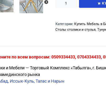
К
Категории:
Купить Мебель в Б
Столы столики и стулья
,
Туну
ните по всем вопросам: 0509334433, 0704334433, 0
ики и Мебели — Торговый Комплекс «Табылга», г. Биш
Аламединского рынка
Абад, Иссык-Куль, Талас и Нарын