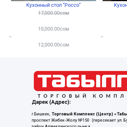
Кухонный стол "Россо"
Кухон
17,000.00
сом
10,000.00
сом
–
–
12,000.00
сом
Дарек (Адрес):
г.Бишкек,
Торговый Комплекс (Центр) «Таб
проспект Жибек-Жолу №150 (пересекает ул. Б
район Аламединского рынка