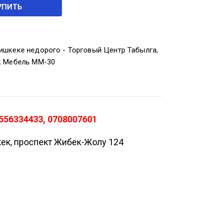
УПИТЬ
ишкеке недорого - Торговый Центр Табылга
,
к Мебель ММ-30
556334433, 0708007601
кек, проспект Жибек-Жолу 124