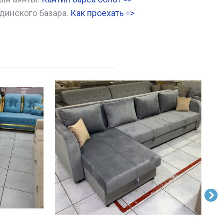
динского базара.
Как проехать =
>