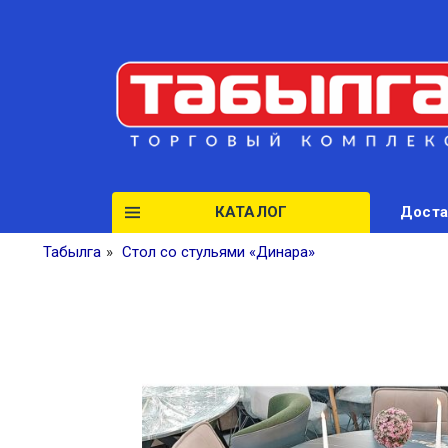
КАТАЛОГ
Доста
Табылга
»
Стол со стульями «Динара»