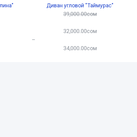
лина"
Диван угловой "Таймурас"
39,000.00
сом
32,000.00
сом
–
–
34,000.00
сом