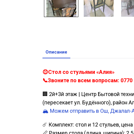
Описание
😊Стол со стульями «Алия»
📞Звоните по всем вопросам: 0770 
🏢 2й+3й этаж | Центр Бытовой техн
(пересекает ул. Будённого), район 
🏔️ Можем отправить в Ош, Джалал-
☄️ Комплект: стол и 12 стульев, цен
📏 Размер стола (длина, ширина): 2.5