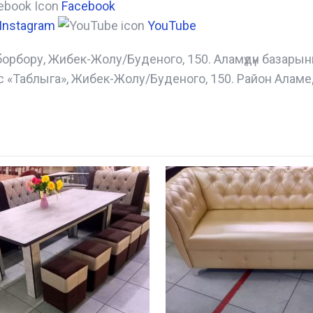
Facebook
Instagram
YouTube
борбору, Жибек-Жолу/Буденого, 150. Аламүдүн базары
с «Таблыга», Жибек-Жолу/Буденого, 150. Район Аламе