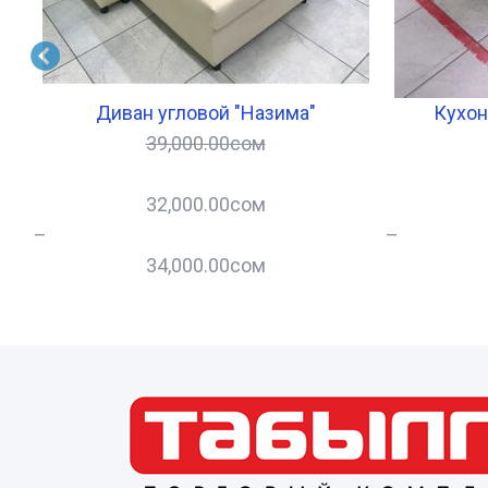
Диван угловой "Назима"
Кухон
39,000.00
сом
32,000.00
сом
–
–
34,000.00
сом