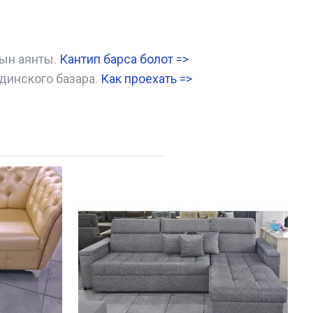
нын аянты.
Кантип барса болот
=>
динского базара.
Как проехать =
>