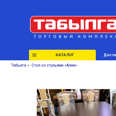
КАТАЛОГ
Доста
Табылга
»
Стол со стульями «Алия»