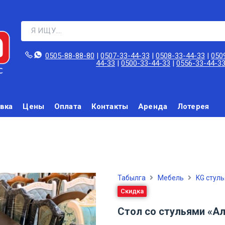
0505-88-88-80‬
|
0507-33-44-33
|
0508-33-44-33
|
050
44-33
|
0500-33-44-33
|
0556-33-44-3
вка
Цены
Оплата
Контакты
Аренда
Лотерея
Табылга
Мебель
KG стуль
Скидка
Стол со стульями «А