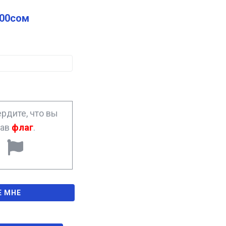
.00
сом
рдите, что вы
рав
флаг
.