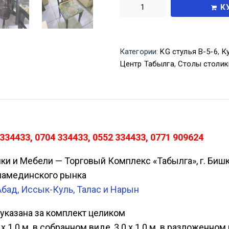
К
Категории:
KG стулья В-5-6
,
К
Центр Табылга
,
Столы столик
334433, 0704 334433, 0552 334433, 0771 909624
ики и Мебели — Торговый Комплекс «Табылга», г. Биш
Аламединского рынка
Абад, Иссык-Куль, Талас и Нарын
а указана за комплект целиком
 х 1.0 м. в собранном виде, 3.0 х 1.0 м. в разложенном