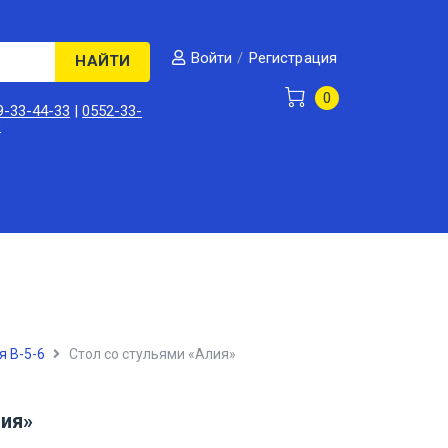
/
Регистрация
Войти
НАЙТИ
0
9-33-44-33
|
0552-33-
3
я В-5-6
Стол со стульями «Алия»
лия»