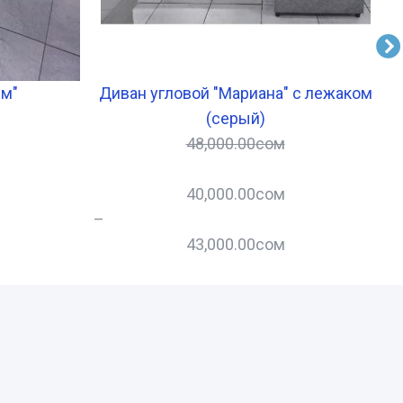
ем"
Диван угловой "Мариана" с лежаком
(серый)
48,000.00
сом
40,000.00
сом
–
–
43,000.00
сом