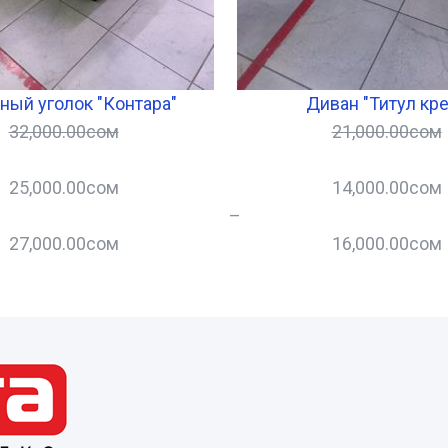
ный уголок "Контара"
Диван "Титул кр
32,000.00
сом
21,000.00
сом
25,000.00
сом
14,000.00
сом
–
27,000.00
сом
16,000.00
сом