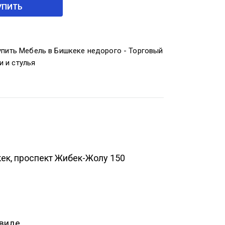
УПИТЬ
упить Мебель в Бишкеке недорого - Торговый
и и стулья
кек, проспект Жибек-Жолу 150
 виде