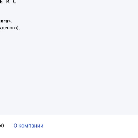
ылга»
,
уденого),
О компании
r)