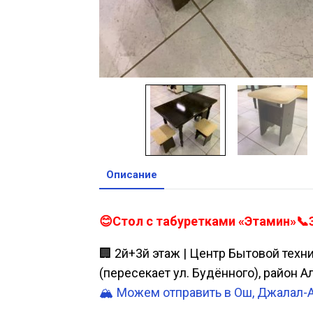
Описание
😊Стол с табуретками «Этамин»📞З
🏢 2й+3й этаж | Центр Бытовой техн
(пересекает ул. Будённого), район 
🏔️ Можем отправить в Ош, Джалал-