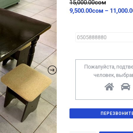
15,000.00
сом
9,500.00
сом
–
11,000.0
P
h
o
n
e
*
Пожалуйста, подтве
человек, выбр