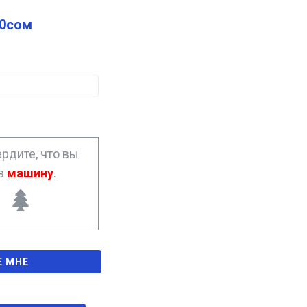
0
сом
рдите, что вы
ав
машину
.