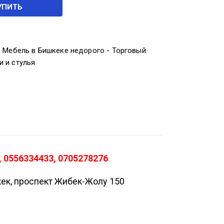
УПИТЬ
 Мебель в Бишкеке недорого - Торговый
и и стулья
 0556334433, 0705278276
кек, проспект Жибек-Жолу 150