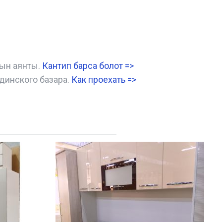
нын аянты.
Кантип барса болот
=>
динского базара.
Как проехать =
>