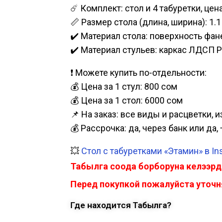
☄️ Комплект: стол и 4 табуретки, це
📏 Размер стола (длина, ширина): 1.1 
✔️ Материал стола: поверхность фан
✔️ Материал стульев: каркас ЛДСП Р
❗ Можете купить по-отдельности:
💰 Цена за 1 стул: 800 сом
💰 Цена за 1 стол: 6000 сом
📌 На заказ: все виды и расцветки, 
💰 Рассрочка: да, через банк или д
💥
Стол с табуретками «Этамин» в In
Табылга соода борборуна келээрд
Перед покупкой пожалуйста уточня
Где находится Табылга?