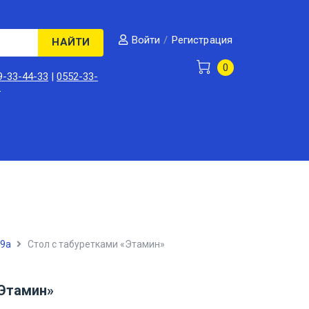
/
Регистрация
Войти
НАЙТИ
0
9-33-44-33
|
0552-33-
3
-9а
Стол с табуретками «Этамин»
«Этамин»