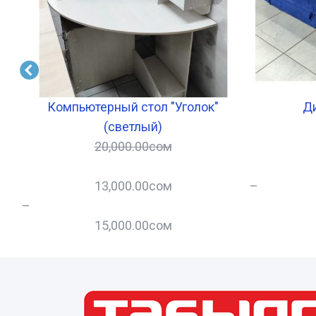
Компьютерный стол "Уголок"
Д
(светлый)
20,000.00
сом
13,000.00
сом
–
–
15,000.00
сом