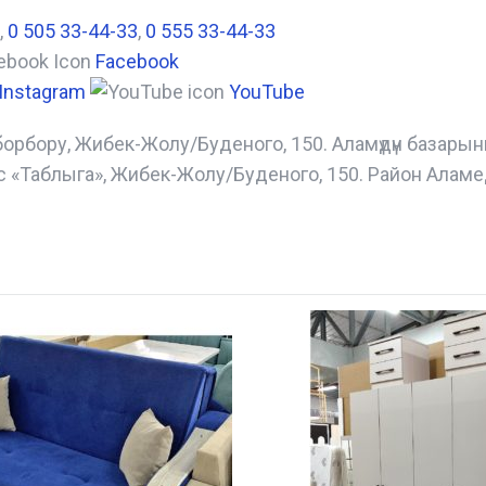
,
0 505 33-44-33
,
0 555 33-44-33
Facebook
Instagram
YouTube
борбору, Жибек-Жолу/Буденого, 150. Аламүдүн базары
с «Таблыга», Жибек-Жолу/Буденого, 150. Район Аламе