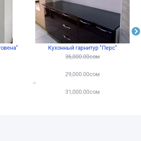
Ровена"
Кухонный гарнитур "Перс"
36,000.00
сом
29,000.00
сом
–
–
31,000.00
сом