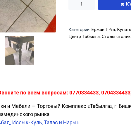
К
Категории:
Ержан Г-9а
,
Купить
Центр Табылга
,
Столы столик
воните по всем вопросам: 0770334433, 0704334433,
ики и Мебели — Торговый Комплекс «Табылга», г. Биш
Аламединского рынка
Абад, Иссык-Куль, Талас и Нарын