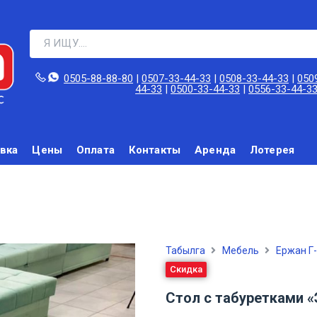
0505-88-88-80‬
|
0507-33-44-33
|
0508-33-44-33
|
050
44-33
|
0500-33-44-33
|
0556-33-44-3
вка
Цены
Оплата
Контакты
Аренда
Лотерея
Табылга
Мебель
Ержан Г
Скидка
Стол с табуретками 