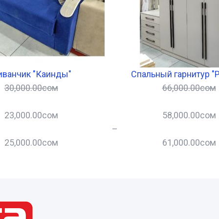
иванчик "Каинды"
Спальный гарнитур "
30,000.00
сом
66,000.00
сом
23,000.00
сом
58,000.00
сом
–
25,000.00
сом
61,000.00
сом