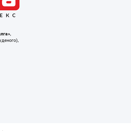
ылга»
,
уденого),