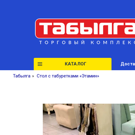
КАТАЛОГ
Доста
Табылга
»
Стол с табуретками «Этамин»